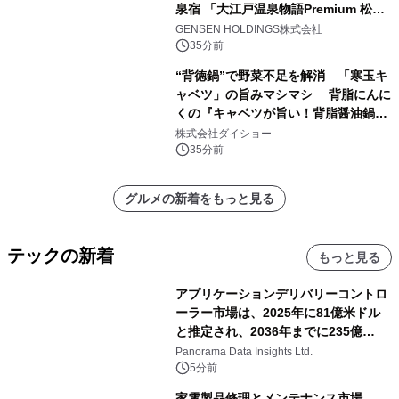
泉宿 「大江戸温泉物語Premium 松乃
井」が誕生
GENSEN HOLDINGS株式会社
35分前
“背徳鍋”で野菜不足を解消 「寒玉キ
ャベツ」の旨みマシマシ 背脂にんに
くの『キャベツが旨い！背脂醤油鍋ス
ープ』発売
株式会社ダイショー
35分前
グルメの新着をもっと見る
テックの新着
もっと見る
アプリケーションデリバリーコントロ
ーラー市場は、2025年に81億米ドル
と推定され、2036年までに235億
8,000万米ドルに達すると予測されて
Panorama Data Insights Ltd.
おり、予測期間（2026年～2036年）
5分前
家電製品修理とメンテナンス市場、