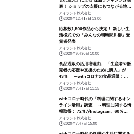
表！ ショップの支援にもつながる地域
性のある商品が多数ランクイン
アイランド株式会社
2020年12月17日 13:00
応募数1,500作品から決定！ 新しい生
活様式での「みんなの朝時間川柳」受
賞者発表
アイランド株式会社
2020年9月30日 10:00
食品通販の活用増理由、 「生産者や販
売者の応援や支援のために購入」が
43％ ～withコロナの食品通販：
42％が購入増える、 人気ジャンルは
アイランド株式会社
洋菓子が50％～
2020年7月17日 11:15
withコロナ時代の「料理に関するオン
ライン活用」調査 ～料理に関する情
報取得： 72％がInstagram、60％以
上が「料理のライブ配信」を視聴～
アイランド株式会社
2020年7月7日 15:00
withコロナ時代の料理や生活に関する