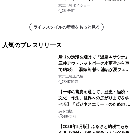
ープ』発売
株式会社ダイショー
35分前
ライフスタイルの新着をもっと見る
人気のプレスリリース
帰りの渋滞を避けて「温泉＆サウナ」
三井アウトレットパーク木更津から車
で約5分 湯舞音 袖ケ浦店が夏フェア
1
メニューを提供
株式会社楽久屋
23時間前
【一杯の蕎麦を通して、歴史・経済・
文化・作法、世界への広がりまでを学
べる】『ビジネスエリートのための 教
2
養としての蕎麦』2026年8月25日
あさ出版
（火）発売
4時間前
【2026年8月版】ふるさと納税でもら
える『焼酎』の還元率ランキングを発