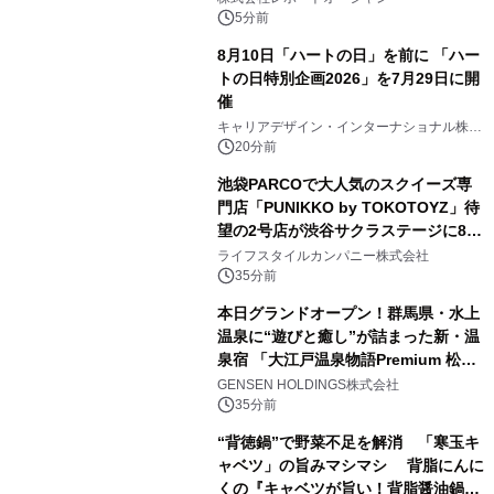
大が成長を加速
5分前
8月10日「ハートの日」を前に 「ハー
トの日特別企画2026」を7月29日に開
催
キャリアデザイン・インターナショナル株式
会社
20分前
池袋PARCOで大人気のスクイーズ専
門店「PUNIKKO by TOKOTOYZ」待
望の2号店が渋谷サクラステージに8月
21日オープン！
ライフスタイルカンパニー株式会社
35分前
本日グランドオープン！群馬県・水上
温泉に“遊びと癒し”が詰まった新・温
泉宿 「大江戸温泉物語Premium 松乃
井」が誕生
GENSEN HOLDINGS株式会社
35分前
“背徳鍋”で野菜不足を解消 「寒玉キ
ャベツ」の旨みマシマシ 背脂にんに
くの『キャベツが旨い！背脂醤油鍋ス