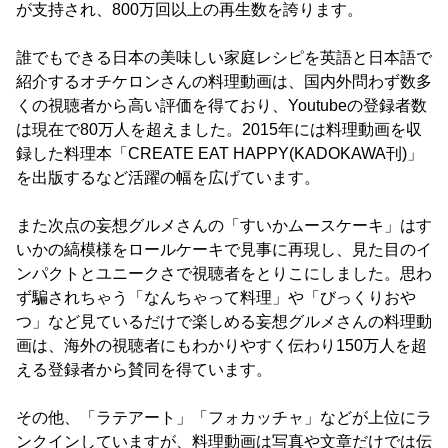
が支持され、800万回以上の再生数を誇ります。
誰でもできる日本の美味しい家庭レシピを英語と日本語で
紹介するオチケロンさんの料理動画は、国内外問わず数多
くの視聴者から高い評価を得ており、Youtubeの登録者数
は現在で80万人を超えました。2015年には料理動画を収
録した料理本「CREATE EAT HAPPY(KADOKAWA刊)」
を出版するなど活躍の幅を広げています。
また次点の妄想グルメさんの「すいかムースケーキ」はす
いかの縞模様をロールケーキで見事に再現し、見た目のイ
ンパクトとユニークさで視聴者をとりこにしました。思わ
ず騙されちゃう「なんちゃって料理」や「びっくりおや
つ」など見ているだけで楽しめる妄想グルメさんの料理動
画は、海外の視聴者にもわかりやすく伝わり150万人を超
える登録者から賛同を得ています。
その他、「ラテアート」「フォカッチャ」などが上位にラ
ンクインしていますが、料理動画は写真や文章だけでは伝