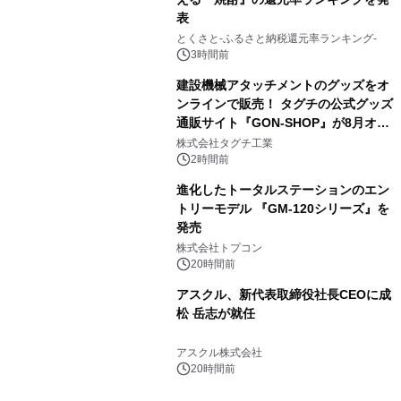
表
3
とくさと-ふるさと納税還元率ランキング-
3時間前
建設機械アタッチメントのグッズをオ
ンラインで販売！ タグチの公式グッズ
通販サイト『GON-SHOP』が8月オー
4
プン
株式会社タグチ工業
2時間前
進化したトータルステーションのエン
トリーモデル 『GM-120シリーズ』を
発売
5
株式会社トプコン
20時間前
アスクル、新代表取締役社長CEOに成
松 岳志が就任
6
アスクル株式会社
20時間前