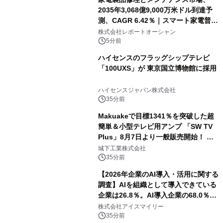
2035年3,068億9,000万米ドル到達予
測、CAGR 6.42％｜スマート家電普
及・循環型経済・メンテナンス需要拡
株式会社レポートオーシャン
大が成長を加速
5分前
ハイセンスのフラッグシップテレビ
「100UXS」が 東京国立博物館に採用
ハイセンスジャパン株式会社
35分前
Makuakeで目標1341％を突破した超
簡単＆小型テレビ用アンプ 「SW TV
Plus」8月7日より一般販売開始！ ケ
ーブル1本つなぐだけ、テレビの音が
城下工業株式会社
ぐっと豊かに
35分前
【2026年企業のAI導入・活用に関する
調査】AIを組織として導入できている
企業は26.8％。AI導入企業の68.0％
が、自社でのAI導入・活用は「上手く
株式会社アイスマイリー
いっている」と回答
35分前