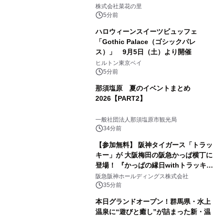
株式会社菜花の里
5分前
ハロウィーンスイーツビュッフェ
「Gothic Palace（ゴシックパレ
ス）」 9月5日（土）より開催
ヒルトン東京ベイ
5分前
那須塩原 夏のイベントまとめ
2026【PART2】
一般社団法人那須塩原市観光局
34分前
【参加無料】 阪神タイガース「トラッ
キー」が 大阪梅田の阪急かっぱ横丁に
登場！ 『かっぱの縁日withトラッキ
ー』
阪急阪神ホールディングス株式会社
35分前
本日グランドオープン！群馬県・水上
温泉に“遊びと癒し”が詰まった新・温