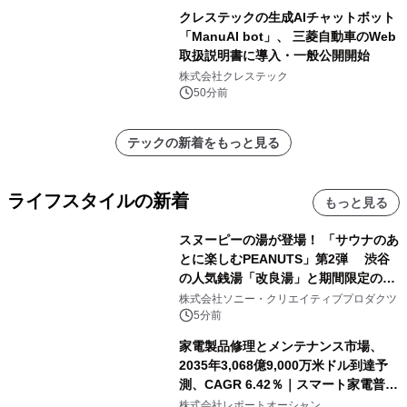
クレステックの生成AIチャットボット
「ManuAI bot」、 三菱自動車のWeb
取扱説明書に導入・一般公開開始
株式会社クレステック
50分前
テックの新着をもっと見る
ライフスタイルの新着
もっと見る
スヌーピーの湯が登場！ 「サウナのあ
とに楽しむPEANUTS」第2弾 渋谷
の人気銭湯「改良湯」と期間限定のコ
ラボレーション サウナイキタイコラ
株式会社ソニー・クリエイティブプロダクツ
ボグッズも発売決定！
5分前
家電製品修理とメンテナンス市場、
2035年3,068億9,000万米ドル到達予
測、CAGR 6.42％｜スマート家電普
及・循環型経済・メンテナンス需要拡
株式会社レポートオーシャン