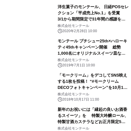
洋生菓子のモンテール、 日経POSセレ
クション「平成売上No.1」を受賞
3/1から期間限定で31年間の感謝をこ
めた限定パッケージを展開
株式会社モンテール
2020年2月28日 10:00
モンテール プチシュー25th×ハローキ
ティ45thキャンペーン開催 総勢
1,000名にオリジナルスイーツ皿など
をプレゼント！
株式会社モンテール
2019年7月1日 10:00
「モークリーム」をデコしてSNS映え
する1枚を投稿！ “#モークリーム
DECOフォトキャンペーン”を10月17
日から開催
株式会社モンテール
2018年10月17日 11:00
新年のお祝いには「縁起の良いお酒香
るスイーツ」を 特製大吟醸ロール、
特製甘酒カステラなどお正月限定5商
品を新発売
株式会社モンテール