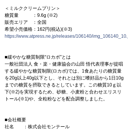
＜ミルククリームプリン＞
糖質量 ：9.6g (※2)
販売エリア ：全国
希望小売価格：162円(税込)(※3)
https://www.atpress.ne.jp/releases/106140/img_106140_10.j
■緩やかな糖質制限“ロカボ”とは
一般社団法人 食・楽・健康協会の山田 悟代表理事が提唱
する緩やかな糖質制限(ロカボ)では、1食あたりの糖質量
を20g以上40g以下とし、それとは別に嗜好品から1日10g
までの糖質を摂取できるとしています。この糖質10ｇ以
下(※2)を実現するため、砂糖、小麦粉と合わせエリスリ
トール(※1)や、全粒粉などを配合調整しました。
■会社概要
社名 ：株式会社モンテール