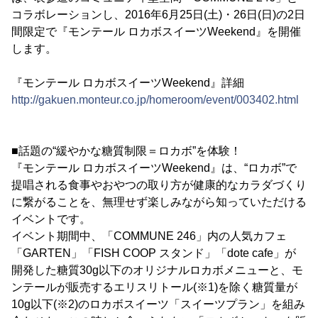
コラボレーションし、2016年6月25日(土)・26日(日)の2日
間限定で『モンテール ロカボスイーツWeekend』を開催
します。
『モンテール ロカボスイーツWeekend』詳細
http://gakuen.monteur.co.jp/homeroom/event/003402.html
■話題の“緩やかな糖質制限＝ロカボ”を体験！
『モンテール ロカボスイーツWeekend』は、“ロカボ”で
提唱される食事やおやつの取り方が健康的なカラダづくり
に繋がることを、無理せず楽しみながら知っていただける
イベントです。
イベント期間中、「COMMUNE 246」内の人気カフェ
「GARTEN」「FISH COOP スタンド」「dote cafe」が
開発した糖質30g以下のオリジナルロカボメニューと、モ
ンテールが販売するエリスリトール(※1)を除く糖質量が
10g以下(※2)のロカボスイーツ「スイーツプラン」を組み