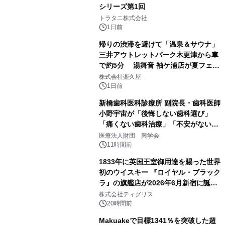
シリーズ第1回
2
トラタニ株式会社
1日前
帰りの渋滞を避けて「温泉＆サウナ」
三井アウトレットパーク木更津から車
で約5分 湯舞音 袖ケ浦店が夏フェア
3
メニューを提供
株式会社楽久屋
1日前
新橋歯科医科診療所 副院長・歯科医師
小野宇宙が「後悔しない歯科選び」
「痛くない歯科治療」「不安がない治
4
療計画」をテーマに専門監修
医療法人財団 興学会
11時間前
1833年に英国王室御用達を賜った世界
初のウイスキー 『ロイヤル・ブラック
ラ』の旗艦店が2026年6月新宿に誕
5
生 バカルディ ジャパンと連携した
株式会社ティグリス
没入型バー「BAR Arca」
20時間前
Makuakeで目標1341％を突破した超