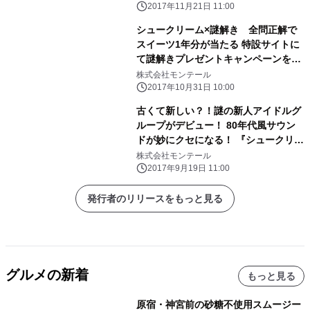
2017年11月21日 11:00
シュークリーム×謎解き 全問正解で
スイーツ1年分が当たる 特設サイトに
て謎解きプレゼントキャンペーンを期
間限定で開催
株式会社モンテール
2017年10月31日 10:00
古くて新しい？！謎の新人アイドルグ
ループがデビュー！ 80年代風サウン
ドが妙にクセになる！ 『シュークリー
ム後輩』ミュージックビデオ公開！ モ
株式会社モンテール
ンテール「牛乳と卵のシュークリー
2017年9月19日 11:00
ム」発売20周年を記念し、 2017年9月
19日「シュークリームの日」に公開
発行者のリリースをもっと見る
グルメの新着
もっと見る
原宿・神宮前の砂糖不使用スムージー