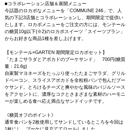
■コラボレーション店舗＆展開メニュー
今話題のロカボなメニューを「COMMUNE 246」で、人
気の下記3店舗とコラボレーションし、期間限定で提供い
たします。ロカボメニューをご注文の方には、モンテール
の糖質10g以下(※2)のロカボスイーツ「スイーツプラン」
からお好きな商品1種を差し上げます。
【モンテール×GARTEN 期間限定ロカボセット】
「たまごサラダとアボカドのブーケサンド」 700円(糖質
量：21.6g)
自家製マヨネーズをたっぷり使ったたまごサラダ、グリル
ドベーコン、スライスアボカドを全粒粉パンで包んだブー
ケサンド。とろけるチーズと爽やかな風味のバジルソース
をアクセントに、濃厚なコクとさまざまな素材のハーモニ
ーが楽しめる食べ応え満点なサンドイッチです。
《糖質オフのポイント》
通常食パンを2枚使用してサンドしているところを今回は
1枚にし、ブーケに見立ててロールしました。