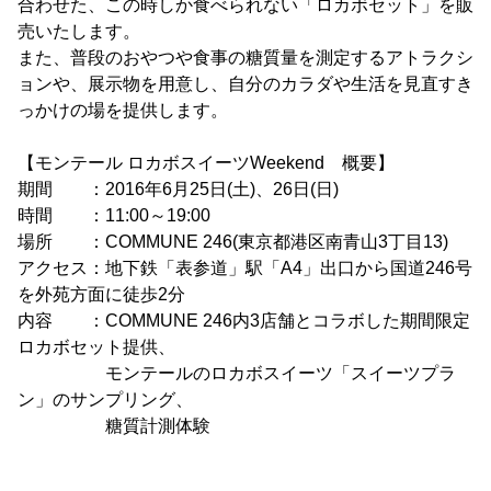
合わせた、この時しか食べられない「ロカボセット」を販
売いたします。
また、普段のおやつや食事の糖質量を測定するアトラクシ
ョンや、展示物を用意し、自分のカラダや生活を見直すき
っかけの場を提供します。
【モンテール ロカボスイーツWeekend 概要】
期間 ：2016年6月25日(土)、26日(日)
時間 ：11:00～19:00
場所 ：COMMUNE 246(東京都港区南青山3丁目13)
アクセス：地下鉄「表参道」駅「A4」出口から国道246号
を外苑方面に徒歩2分
内容 ：COMMUNE 246内3店舗とコラボした期間限定
ロカボセット提供、
モンテールのロカボスイーツ「スイーツプラ
ン」のサンプリング、
糖質計測体験