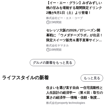
【イー・エー・グラン】みずみずしい
桃の甘みを堪能する期間限定ドリンク
2種が8月1日（土）より登場！
株式会社ピー・エス・コープ
15時間前
セレッソ大阪の2026／27シーズン開
幕戦に 「ウメダチーズラボ」が出店！
限定スイーツ販売＆選手直筆サイング
ッズが当たる抽選会を 8月8日に開催
株式会社ヤマタカ
16時間前
グルメの新着をもっと見る
ライフスタイルの新着
もっと見る
住まいを選び直す自由 ー住宅流動性と
人生設計の経済学ー （第４回：取引の
重さの経済学──情報・信頼・制度を
PropTechはどう組み替えるか）｜
株式会社property technologies