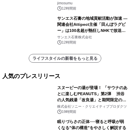
jimosumu
12時間前
サンエス石膏の地域貢献活動が加速 ―
関連会社Attipect主催「田んぼラグビ
ー」は100名超が熱狂しNHKで放送さ
れました。
サンエス石膏株式会社
12時間前
ライフスタイルの新着をもっと見る
人気のプレスリリース
スヌーピーの湯が登場！ 「サウナのあ
とに楽しむPEANUTS」第2弾 渋谷
の人気銭湯「改良湯」と期間限定のコ
1
ラボレーション サウナイキタイコラ
株式会社ソニー・クリエイティブプロダクツ
ボグッズも発売決定！
19時間前
眠りづらさの正体──寝ると呼吸が弱
くなる"体の構造"をやさしく解説する