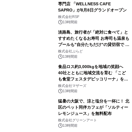
専門店 「WELLNESS CAFE
SAPRO」が8月8日グランドオープン
株式会社RSF
13時間前
淡路島、旅行者が「絶対に食べて」と
すすめたくなるお寿司 お寿司も温泉も
プールも"自分たちだけ"の貸切宿で 1
日1組限定「岩屋温泉 絵島別庭 海と
株式会社ぷらど
森」の握り寿司プラン
13時間前
食品ロス約3,000kgを地域の笑顔へ
40社とともに地域交流を育む 「こど
も食堂フェスタデピッコリーナ」を9
月5日(土)開催
株式会社マザーズ
13時間前
猛暑の大阪で、涼と塩分を一杯に！ 北
区のペット同伴カフェが「ソルティー
レモンジュース」を無料配布
株式会社グリーンアート
13時間前