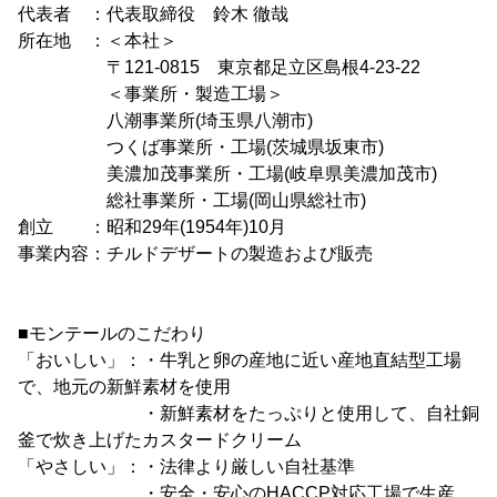
代表者 ：代表取締役 鈴木 徹哉
所在地 ：＜本社＞
〒121-0815 東京都足立区島根4-23-22
＜事業所・製造工場＞
八潮事業所(埼玉県八潮市)
つくば事業所・工場(茨城県坂東市)
美濃加茂事業所・工場(岐阜県美濃加茂市)
総社事業所・工場(岡山県総社市)
創立 ：昭和29年(1954年)10月
事業内容：チルドデザートの製造および販売
■モンテールのこだわり
「おいしい」：・牛乳と卵の産地に近い産地直結型工場
で、地元の新鮮素材を使用
・新鮮素材をたっぷりと使用して、自社銅
釜で炊き上げたカスタードクリーム
「やさしい」：・法律より厳しい自社基準
・安全・安心のHACCP対応工場で生産