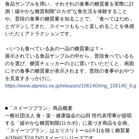
食品サンプルを用い、それぞれの食事の糖質量を実際に計
測！緩やかな糖質制限“ロカボ”な食生活を体験すること
や、普段の食事の糖質量を知ることで、「食べてはだめ」
とガマンしてきた、スイーツももっと楽しめることを体感
いただくアトラクションです。
＜いつも食べているあの一品の糖質量は？＞
展示されている食品サンプルの中から、普段食べているも
のを選び、糖質チェッカーの上に置いていただくと、画面
にその食事の糖質量が表示されます。普段の食事やおやつ
を見直すきっかけに。
https://www.atpress.ne.jp/releases/106140/img_106140_6.jp
■「スイーツプラン」商品概要
一般社団法人 食・楽・健康協会の山田 悟代表理事が提唱
する「緩やかな糖質制限(ロカボ)」に基づき商品を企画。
「スイーツプラン」はエリスリトール(※1)を除く糖質量
が10g以下(※2)のスイーツシリーズです。