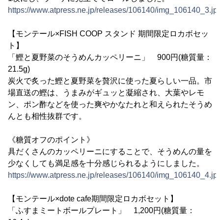
https://www.atpress.ne.jp/releases/106140/img_106140_3.jp
【モンテール×FISH COOP スタンド 期間限定ロカボセッ
ト】
「鰹と夏野菜のそうめんカッペリーニ」 900円(糖質量：
21.5g)
炭火で炙った鰹と夏野菜を贅沢に使った夏らしい一品。市
場直送の鰹は、うまみがギュッと凝縮され、大葉やレモ
ン、ポン酢などを使った爽やかなたれと和えられたそうめ
んとも相性抜群です。
《糖質オフのポイント》
具だくさんのカッペリーニにすることで、そうめんの量を
少なくしても満足感を十分感じられるようにしました。
https://www.atpress.ne.jp/releases/106140/img_106140_4.jp
【モンテール×dote cafe期間限定ロカボセット】
「ふすまミートボールプレート」 1,200円(糖質量：