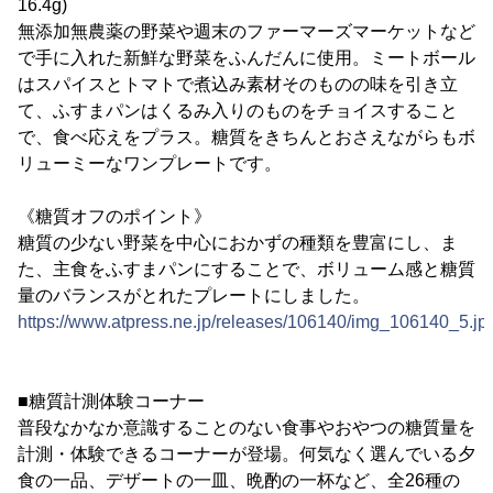
16.4g)
無添加無農薬の野菜や週末のファーマーズマーケットなど
で手に入れた新鮮な野菜をふんだんに使用。ミートボール
はスパイスとトマトで煮込み素材そのものの味を引き立
て、ふすまパンはくるみ入りのものをチョイスすること
で、食べ応えをプラス。糖質をきちんとおさえながらもボ
リューミーなワンプレートです。
《糖質オフのポイント》
糖質の少ない野菜を中心におかずの種類を豊富にし、ま
た、主食をふすまパンにすることで、ボリューム感と糖質
量のバランスがとれたプレートにしました。
https://www.atpress.ne.jp/releases/106140/img_106140_5.jp
■糖質計測体験コーナー
普段なかなか意識することのない食事やおやつの糖質量を
計測・体験できるコーナーが登場。何気なく選んでいる夕
食の一品、デザートの一皿、晩酌の一杯など、全26種の