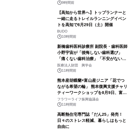
PropTech-Lab
9時間前
【高知から世界へ】トップランナーと
一緒に走るトレイルランニングイベン
トを高知で8月29日（土）開催
BUDO
10時間前
新橋歯科医科診療所 副院長・歯科医師
小野宇宙が「後悔しない歯科選び」
「痛くない歯科治療」「不安がない治
療計画」をテーマに専門監修
医療法人財団 興学会
11時間前
熊本産胡蝶蘭×富山産ジニア「花でつ
ながる希望の輪」 熊本復興支援チャリ
ティーワークショップを8月9日、富
山・射水で開催
フラワーライフ振興協議会
11時間前
高断熱住宅専門誌「だん25」発売！
日々のストレス軽減、暮らしはもっと
自由に