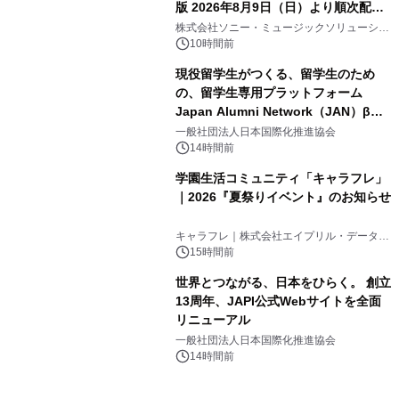
版 2026年8月9日（日）より順次配信
3
開始
株式会社ソニー・ミュージックソリューショ
ンズ
10時間前
現役留学生がつくる、留学生のため
の、留学生専用プラットフォーム
Japan Alumni Network（JAN）β版
4
をリリース
一般社団法人日本国際化推進協会
14時間前
学園生活コミュニティ「キャラフレ」
｜2026『夏祭りイベント』のお知らせ
5
キャラフレ｜株式会社エイプリル・データ・
デザインズ
15時間前
世界とつながる、日本をひらく。 創立
13周年、JAPI公式Webサイトを全面
リニューアル
6
一般社団法人日本国際化推進協会
14時間前