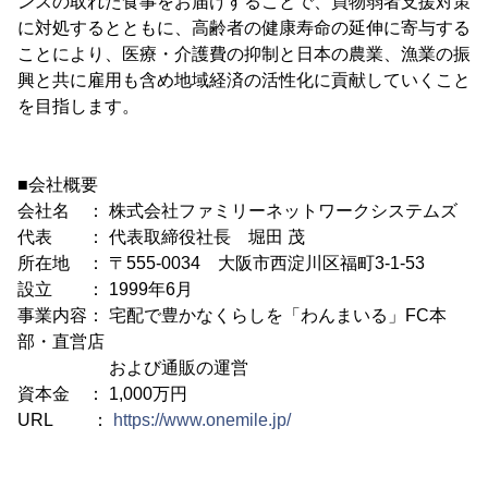
ンスの取れた食事をお届けすることで、買物弱者支援対策
に対処するとともに、高齢者の健康寿命の延伸に寄与する
ことにより、医療・介護費の抑制と日本の農業、漁業の振
興と共に雇用も含め地域経済の活性化に貢献していくこと
を目指します。
■会社概要
会社名 ： 株式会社ファミリーネットワークシステムズ
代表 ： 代表取締役社長 堀田 茂
所在地 ： 〒555-0034 大阪市西淀川区福町3-1-53
設立 ： 1999年6月
事業内容： 宅配で豊かなくらしを「わんまいる」FC本
部・直営店
および通販の運営
資本金 ： 1,000万円
URL ：
https://www.onemile.jp/