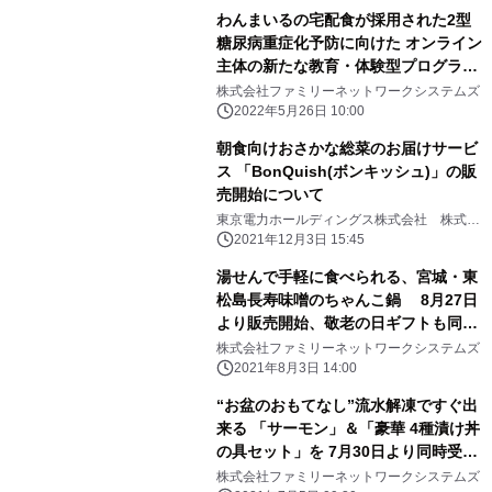
わんまいるの宅配食が採用された2型
糖尿病重症化予防に向けた オンライン
主体の新たな教育・体験型プログラム
が 日本糖尿病学会学術集会にて発表さ
株式会社ファミリーネットワークシステムズ
れました
2022年5月26日 10:00
朝食向けおさかな総菜のお届けサービ
ス 「BonQuish(ボンキッシュ)」の販
売開始について
東京電力ホールディングス株式会社 株式会
社ファミリーネットワークシステムズ
2021年12月3日 15:45
湯せんで手軽に食べられる、宮城・東
松島長寿味噌のちゃんこ鍋 8月27日
より販売開始、敬老の日ギフトも同時
発売
株式会社ファミリーネットワークシステムズ
2021年8月3日 14:00
“お盆のおもてなし”流水解凍ですぐ出
来る 「サーモン」＆「豪華 4種漬け丼
の具セット」を 7月30日より同時受注
開始
株式会社ファミリーネットワークシステムズ