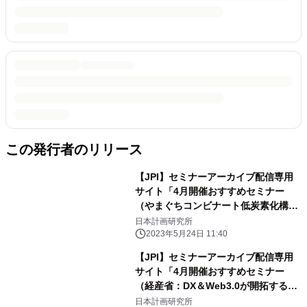
この発行者のリリース
【JPI】セミナーアーカイブ配信専用
サイト「4月開催おすすめセミナー
（やまぐちコンビナート低炭素化構
想、商船三井のLNG・LNG船事業、再
日本計画研究所
エネ発電事業・投資の最前線）」のご
2023年5月24日 11:40
案内
【JPI】セミナーアーカイブ配信専用
サイト「4月開催おすすめセミナー
（経産省：DX＆Web3.0が開拓するス
ポーツ産業、関西電力の電力ビジネス
日本計画研究所