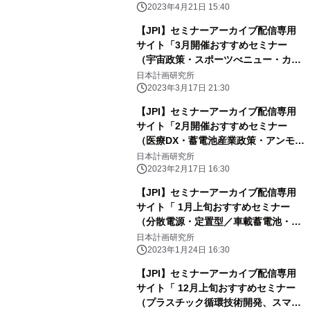
展望、日本の宇宙ビジネス展望）」の
2023年4月21日 15:40
ご案内
【JPI】セミナーアーカイブ配信専用
サイト「3月開催おすすめセミナー
（宇宙政策・スポーツべニュー・カー
ボンニュートラル戦略）」のご案内
日本計画研究所
2023年3月17日 21:30
【JPI】セミナーアーカイブ配信専用
サイト「2月開催おすすめセミナー
（医療DX・蓄電池産業政策・アンモニ
ア利用）」のご案内
日本計画研究所
2023年2月17日 16:30
【JPI】セミナーアーカイブ配信専用
サイト「 1月上旬おすすめセミナー
（分散電源・定置型／車載蓄電池・洋
上風力発電の誘致）」のご案内
日本計画研究所
2023年1月24日 16:30
【JPI】セミナーアーカイブ配信専用
サイト「 12月上旬おすすめセミナー
（プラスチック循環技術開発、スマー