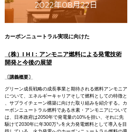
カーボンニュートラル実現に向けた
（株）I H I : アンモニア燃料による発電技術
開発と今後の展望
〔講義概要〕
グリーン成長戦略の成長事業と期待される燃料アンモニア
について、エネルギーキャリアそして燃料としての特徴と
、サプライチェーン構築に向けた取り組みを紹介する。カ
ーボンニュートラル燃料である水素・アンモニアについて
は、日本政府は2050年で発電量の10%を担い、それに先
駆けて2030年に年300万㌧を火力発電燃料として導入を目
指している。火力発電へのカーボンニュートラル燃料の導