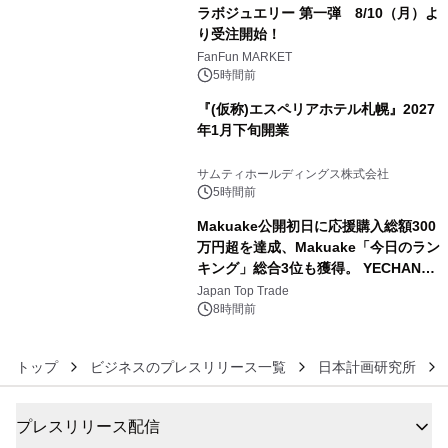
ラボジュエリー 第一弾 8/10（月）よ
り受注開始！
4
FanFun MARKET
5時間前
『(仮称)エスペリアホテル札幌』2027
年1月下旬開業
5
サムティホールディングス株式会社
5時間前
Makuake公開初日に応援購入総額300
万円超を達成、Makuake「今日のラン
キング」総合3位も獲得。 YECHAN音
6
浴シンギングボウル第2弾の大型サイ
Japan Top Trade
ズ（XL・2XL・3XL）を先行販売中
8時間前
トップ
ビジネスのプレスリリース一覧
日本計画研究所
プレスリリース配信