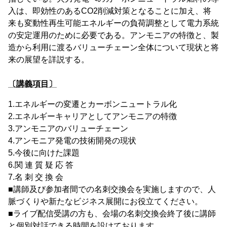
入は、即効性のあるCO2削減対策となることに加え、将
来も変動性再生可能エネルギーの負荷調整として電力系統
の安定運用のために必要である。アンモニアの特徴と、製
造から利用に渡るバリューチェーン全体について現状と将
来の展望を詳説する。
〔講義項目〕
1.エネルギーの変遷とカーボンニュートラル化
2.エネルギーキャリアとしてアンモニアの特徴
3.アンモニアのバリューチェーン
4.アンモニア発電の技術開発の現状
5.今後に向けた課題
6.関 連 質 疑 応 答
7.名 刺 交 換 会
■講師及び参加者間での名刺交換会を実施しますので、人
脈づくりや新たなビジネス展開にお役立てください。
■ライブ配信受講の方も、会場の名刺交換会終了後に講師
と個別対話できる時間を設けております。