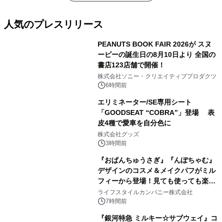
人気のプレスリリース
PEANUTS BOOK FAIR 2026が スヌ
ーピーの誕生日の8月10日より 全国の
書店123店舗で開催！
1
株式会社ソニー・クリエイティブプロダクツ
6時間前
エリミネーター/SE専用シート
「GOODSEAT “COBRA”」登場 表
皮4種で愛車を自分色に
2
株式会社グッズ
3時間前
『おぱんちゅうさぎ』『んぽちゃむ』
デザインのコスメ＆メイクパフがミル
フィーから登場！見ても使っても楽し
3
い、ポップでキュートなコレクショ
ライフスタイルカンパニー株式会社
ン。
7時間前
『銀河特急 ミルキー☆サブウェイ』コ