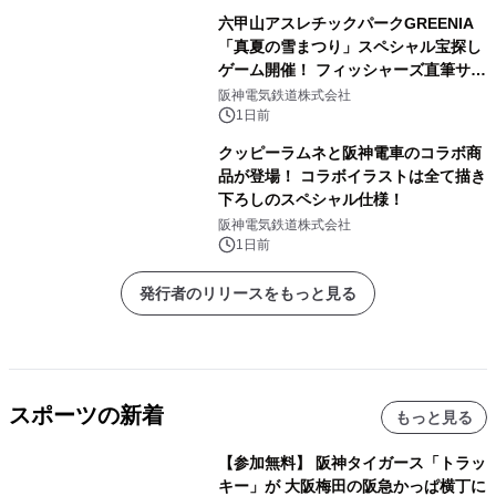
六甲山アスレチックパークGREENIA
「真夏の雪まつり」スペシャル宝探し
ゲーム開催！ フィッシャーズ直筆サイ
ン色紙など豪華景品が登場！
阪神電気鉄道株式会社
1日前
クッピーラムネと阪神電車のコラボ商
品が登場！ コラボイラストは全て描き
下ろしのスペシャル仕様！
阪神電気鉄道株式会社
1日前
発行者のリリースをもっと見る
スポーツの新着
もっと見る
【参加無料】 阪神タイガース「トラッ
キー」が 大阪梅田の阪急かっぱ横丁に