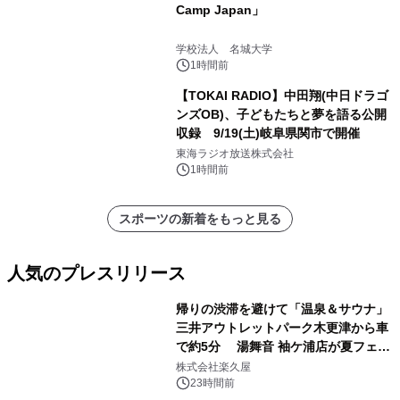
Camp Japan」
学校法人 名城大学
1時間前
【TOKAI RADIO】中田翔(中日ドラゴ
ンズOB)、子どもたちと夢を語る公開
収録 9/19(土)岐阜県関市で開催
東海ラジオ放送株式会社
1時間前
スポーツの新着をもっと見る
人気のプレスリリース
帰りの渋滞を避けて「温泉＆サウナ」
三井アウトレットパーク木更津から車
で約5分 湯舞音 袖ケ浦店が夏フェア
1
メニューを提供
株式会社楽久屋
23時間前