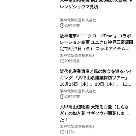
六甲高山植物園 約3,000株の大群落 キ
レンゲショウマ見頃
阪神電気鉄道株式会社
20時間前
阪神電車×ユニクロ「UTme!」コラボ
レーション企画 ユニクロ神戸三宮店限
定で8月7日（金） コラボアイテムが
発売決定！
阪神電気鉄道株式会社
20時間前
近代化産業遺産と風の教会を巡るハイ
キング 『六甲山名建築探訪ツアー』
10月15日（木）、29日（木）、 11月
5日（木）、12日（木）に開催！
阪神電気鉄道株式会社
20時間前
六甲高山植物園 天翔る白鷺（しらさ
ぎ）の如き花 サギソウが開花しまし
た！
阪神電気鉄道株式会社
1日前