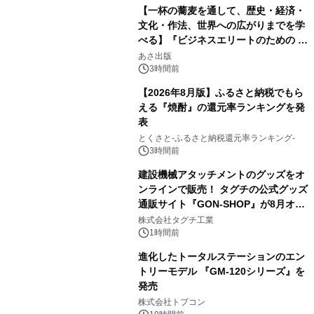
【一杯の蕎麦を通して、歴史・経済・
文化・作法、世界への広がりまでを学
べる】『ビジネスエリートのための 教
2
養としての蕎麦』2026年8月25日
あさ出版
（火）発売
3時間前
【2026年8月版】ふるさと納税でもら
える『焼酎』の還元率ランキングを発
表
3
とくさと-ふるさと納税還元率ランキング-
3時間前
建設機械アタッチメントのグッズをオ
ンラインで販売！ タグチの公式グッズ
通販サイト『GON-SHOP』が8月オー
4
プン
株式会社タグチ工業
1時間前
進化したトータルステーションのエン
トリーモデル 『GM-120シリーズ』を
発売
5
株式会社トプコン