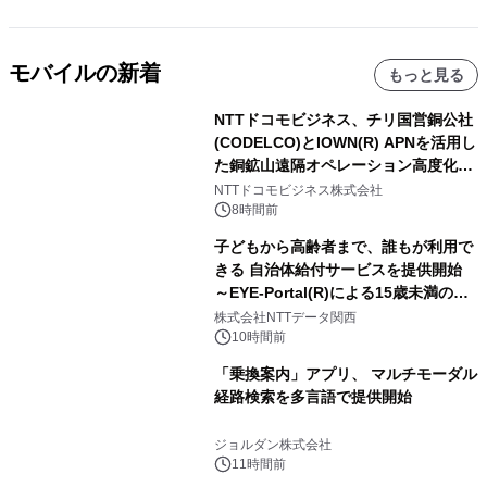
モバイルの新着
もっと見る
NTTドコモビジネス、チリ国営銅公社
(CODELCO)とIOWN(R) APNを活用し
た銅鉱山遠隔オペレーション高度化に
向けた調査・実証を開始
NTTドコモビジネス株式会社
8時間前
子どもから高齢者まで、誰もが利用で
きる 自治体給付サービスを提供開始
～EYE-Portal(R)による15歳未満の本
人認証と デジタルデバイド対策で実現
株式会社NTTデータ関西
～
10時間前
「乗換案内」アプリ、 マルチモーダル
経路検索を多言語で提供開始
ジョルダン株式会社
11時間前