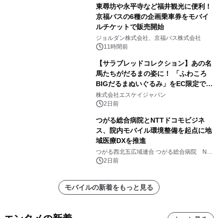
東尋坊や永平寺など福井観光に便利！
京福バスの6種の企画乗車券をモバイ
ルチケットで販売開始
ジョルダン株式会社、京福バス株式会社
11時間前
【サラブレッドコレクション】あの名
馬たちがだるまの姿に！ 「ふわころ
BIGだるまぬいぐるみ」をEC限定で受
注販売開始
株式会社エスケイジャパン
2日前
つがる総合病院とNTTドコモビジネ
ス、院内モバイル環境整備を起点に地
域医療DXを推進
つがる西北五広域連合 つがる総合病院 NTT
ドコモビジネス株式会社
2日前
モバイルの新着をもっと見る