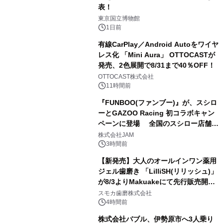
表！
1
東京国立博物館
1日前
有線CarPlay／Android Autoをワイヤ
レス化 「Mini Aura」 OTTOCASTが
発売、2色展開で8/31まで40％OFF！
2
OTTOCAST株式会社
11時間前
『FUNBOO(ファンブー)』が、スシロ
ーとGAZOO Racing 初コラボキャン
ペーンに登場 全国のスシロー店舗で
3
GR 4車種の FUNBOO(ミニカー)付き
株式会社JAM
メニューが展開されます
3時間前
【新発売】大人のオールインワン薬用
ジェル歯磨き 「LilliSH(リリッシュ)」
が8/3よりMakuakeにて先行販売開
4
始！
スモカ歯磨株式会社
4時間前
株式会社バブル、伊勢原市へ3人乗り