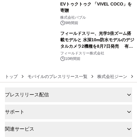
EVトゥクトゥク 「VIVEL COCO」を
寄贈
5
株式会社バブル
9時間前
フィールドスリー、光学3倍ズーム搭
載モデルと 水深10m防水モデルのデジ
タルカメラ2機種を8月7日発売 有効
6
約1300万画素、用途別に選べるコンデ
フィールドスリー株式会社
ジ新登場
10時間前
トップ
モバイルのプレスリリース一覧
株式会社ジーン
プレスリリース配信
サポート
関連サービス