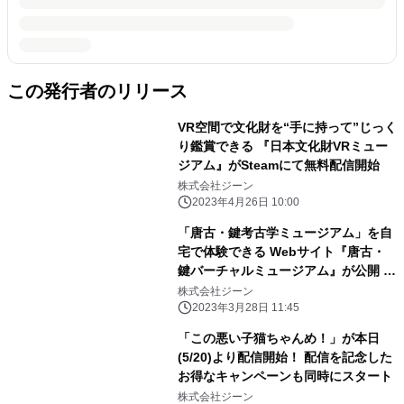
この発行者のリリース
VR空間で文化財を“手に持って”じっく
り鑑賞できる 『日本文化財VRミュー
ジアム』がSteamにて無料配信開始
株式会社ジーン
2023年4月26日 10:00
「唐古・鍵考古学ミュージアム」を自
宅で体験できる Webサイト『唐古・
鍵バーチャルミュージアム』が公開
～“文化財高精細3DCG”展示点数日本
株式会社ジーン
一！～
2023年3月28日 11:45
「この悪い子猫ちゃんめ！」が本日
(5/20)より配信開始！ 配信を記念した
お得なキャンペーンも同時にスタート
株式会社ジーン