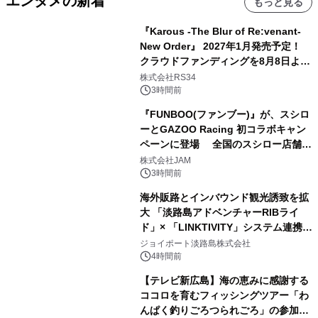
エンタメの新着
もっと見る
『Karous -The Blur of Re:venant-
New Order』 2027年1月発売予定！
クラウドファンディングを8月8日より
開始
株式会社RS34
3時間前
『FUNBOO(ファンブー)』が、スシロ
ーとGAZOO Racing 初コラボキャン
ペーンに登場 全国のスシロー店舗で
GR 4車種の FUNBOO(ミニカー)付き
株式会社JAM
メニューが展開されます
3時間前
海外販路とインバウンド観光誘致を拡
大 「淡路島アドベンチャーRIBライ
ド」× 「LINKTIVITY」システム連携を
開始！
ジョイポート淡路島株式会社
4時間前
【テレビ新広島】海の恵みに感謝する
ココロを育むフィッシングツアー「わ
んぱく釣りごろつられごろ」の参加小