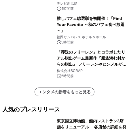
学生を募集
テレビ新広島
4時間前
推しパフェ総選挙を初開催！「Find
Your Favorite ～秋のパフェ食べ放題
～」
福岡サンパレス ホテル＆ホール
5時間前
「葬送のフリーレン」とコラボしたリ
アル脱出ゲーム最新作『魔族潜む村か
らの脱出』 フリーレンやヒンメルが武
器を手に魔族を見据える描き下ろしメ
株式会社SCRAP
インビジュアル公開
5時間前
エンタメの新着をもっと見る
人気のプレスリリース
東京国立博物館、館内レストラン3店
舗をリニューアル 各店舗の詳細を発