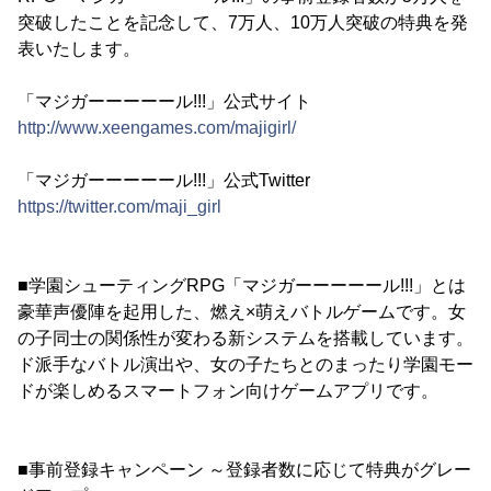
突破したことを記念して、7万人、10万人突破の特典を発
表いたします。
「マジガーーーーール!!!」公式サイト
http://www.xeengames.com/majigirl/
「マジガーーーーール!!!」公式Twitter
https://twitter.com/maji_girl
■学園シューティングRPG「マジガーーーーール!!!」とは
豪華声優陣を起用した、燃え×萌えバトルゲームです。女
の子同士の関係性が変わる新システムを搭載しています。
ド派手なバトル演出や、女の子たちとのまったり学園モー
ドが楽しめるスマートフォン向けゲームアプリです。
■事前登録キャンペーン ～登録者数に応じて特典がグレー