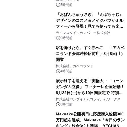
5時間前
『おぱんちゅうさぎ』『んぽちゃむ』
デザインのコスメ＆メイクパフがミル
フィーから登場！見ても使っても楽し
3
い、ポップでキュートなコレクショ
ライフスタイルカンパニー株式会社
ン。
9時間前
駅を降りたら、すぐ赤べこ 「アカベ
コランド会津若松駅前店」8月8日(土)
開業
4
株式会社アカベコランド
4時間前
展示終了を迎える「実物大ユニコーン
ガンダム立像」 フィナーレ企画始動！
8月22日(土)から10日間限定で 特別映
5
像『UNICORN GUNDAM Statue ―
株式会社バンダイナムコフィルムワークス
BEYOND POSSIBILITY ―』を上映！
8時間前
Makuake公開初日に応援購入総額300
万円超を達成、Makuake「今日のラン
キング」総合3位も獲得。 YECHAN音