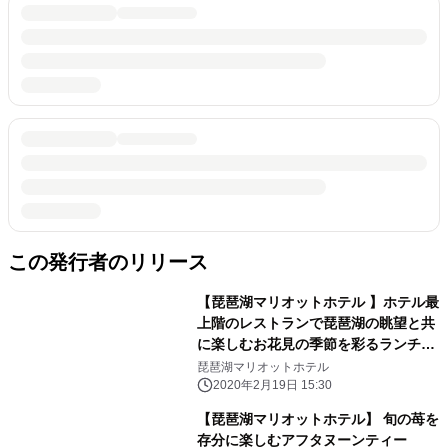
この発行者のリリース
【琵琶湖マリオットホテル 】ホテル最
上階のレストランで琵琶湖の眺望と共
に楽しむお花見の季節を彩るランチ
「SAKURA Lunch Box」を発売
琵琶湖マリオットホテル
2020年2月19日 15:30
【琵琶湖マリオットホテル】 旬の苺を
存分に楽しむアフタヌーンティー