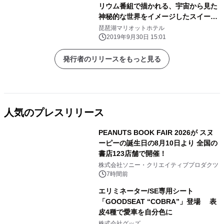
リウム番組で描かれる、宇宙から見た
神秘的な世界をイメージしたスイーツ
「COSMOSWEETS（コスモスイー
琵琶湖マリオットホテル
ツ）」を発売
2019年9月30日 15:01
発行者のリリースをもっと見る
人気のプレスリリース
PEANUTS BOOK FAIR 2026が スヌ
ーピーの誕生日の8月10日より 全国の
書店123店舗で開催！
1
株式会社ソニー・クリエイティブプロダクツ
7時間前
エリミネーター/SE専用シート
「GOODSEAT “COBRA”」登場 表
皮4種で愛車を自分色に
2
株式会社グッズ