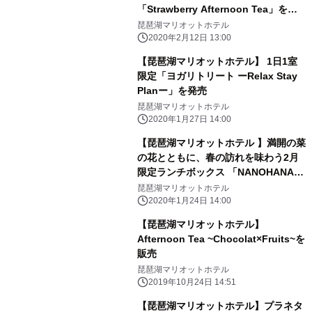
「Strawberry Afternoon Tea」を発
売
琵琶湖マリオットホテル
2020年2月12日 13:00
【琵琶湖マリオットホテル】 1日1室
限定「ヨガリトリート ーRelax Stay
Planー」を発売
琵琶湖マリオットホテル
2020年1月27日 14:00
【琵琶湖マリオットホテル 】満開の菜
の花とともに、春の訪れを味わう2月
限定ランチボックス 「NANOHANA」
を発売
琵琶湖マリオットホテル
2020年1月24日 14:00
【琵琶湖マリオットホテル】
Afternoon Tea ~Chocolat×Fruits~を
販売
琵琶湖マリオットホテル
2019年10月24日 14:51
【琵琶湖マリオットホテル】プラネタ