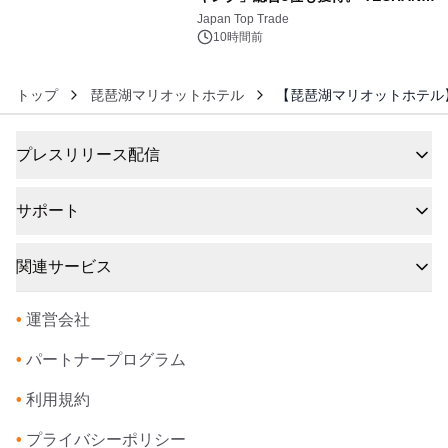
6
浴シンギングボウル第2弾の大型サイ
Japan Top Trade
ズ（XL・2XL・3XL）を先行販売中
10時間前
トップ
琵琶湖マリオットホテル
【琵琶湖マリオットホテル】
プレスリリース配信
サポート
関連サービス
•
運営会社
•
パートナープログラム
•
利用規約
•
プライバシーポリシー