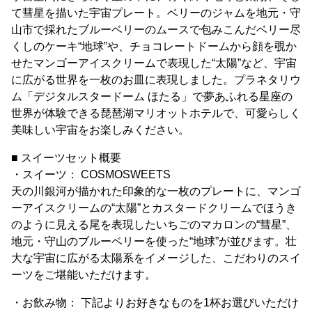
て彗星を描いた宇宙プレート。ベリーのジャムを地元・守
山市で採れたブルーベリーのムースで包みこんだベリー尽
くしのケーキ“地球”や、チョコレートドームから顔を覗か
せたマンゴーアイスクリームで表現した“太陽”など、宇宙
に広がる世界を一枚のお皿に表現しました。プラネタリウ
ム「デジタルスタードーム ほたる」で夢あふれる星座の
世界が体験できる琵琶湖マリオットホテルで、可愛らしく
美味しい宇宙をお楽しみください。
■ スイーツセット概要
・スイーツ： COSMOSWEETS
天の川銀河が描かれた印象的な一枚のプレートに、マンゴ
ーアイスクリームの“太陽”とカスタードクリームでほうき
のように見える尾を表現したいちごのマカロンの“彗星”、
地元・守山のブルーベリーを使った“地球”が並びます。壮
大な宇宙に広がる太陽系をイメージした、こだわりのスイ
ーツをご堪能いただけます。
・お飲み物： 下記よりお好きなものを1杯お選びいただけ