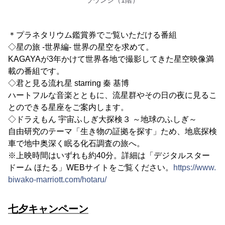
ラウンジ（1階）
＊プラネタリウム鑑賞券でご覧いただける番組
◇星の旅 -世界編- 世界の星空を求めて。
KAGAYAが3年かけて世界各地で撮影してきた星空映像満
載の番組です。
◇君と見る流れ星 starring 秦 基博
ハートフルな音楽とともに、流星群やその日の夜に見るこ
とのできる星座をご案内します。
◇ドラえもん 宇宙ふしぎ大探検３ ～地球のふしぎ～
自由研究のテーマ「生き物の証拠を探す」ため、地底探検
車で地中奥深く眠る化石調査の旅へ。
※上映時間はいずれも約40分。詳細は「デジタルスター
ドーム ほたる」WEBサイトをご覧ください。
https://www.
biwako-marriott.com/hotaru/
七夕キャンペーン