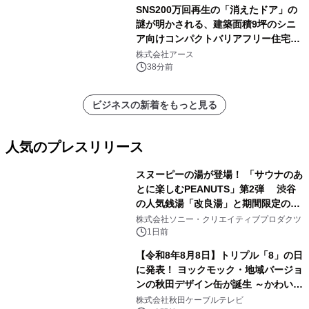
SNS200万回再生の「消えたドア」の
謎が明かされる、建築面積9坪のシニ
ア向けコンパクトバリアフリー住宅が
誕生
株式会社アース
38分前
ビジネスの新着をもっと見る
人気のプレスリリース
スヌーピーの湯が登場！ 「サウナのあ
とに楽しむPEANUTS」第2弾 渋谷
の人気銭湯「改良湯」と期間限定のコ
1
ラボレーション サウナイキタイコラ
株式会社ソニー・クリエイティブプロダクツ
ボグッズも発売決定！
1日前
【令和8年8月8日】トリプル「8」の日
に発表！ ヨックモック・地域バージョ
ンの秋田デザイン缶が誕生 ～かわいい
2
秋田犬の子犬と秋田の四季と名所を巡
株式会社秋田ケーブルテレビ