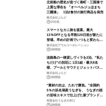
北前船の歴史が息づく港町・三国湊で
上質な滞在を 「オーベルジュほまち
三國湊」 1泊2食付の旅行商品を発売
株式会社ぷらど
14分前
スマートなカニ旅を提案。最大
13％OFFとなる早割120日前が新たに
登場。早めの計画でいつもと変わらぬ
大人の冬旅を。ー夕日ヶ浦温泉「佳松
株式会社アウルコーポレーション
苑 別邸ふうか」ー
1時間前
淡路島の一棟貸しヴィラを2泊、"私た
ちだけ"の別荘に 1日1組・最大8名
様、プールとサウナとジェットバス付
きで Villa Mon Temps AWAJIの連泊
株式会社ぷらど
素泊りプラン
1時間前
“素材の次は、たれで勝負。”全国約
5％の浜名湖産うなぎを、 うなぎの頭
の旨味エキスで仕上げた新ブランド
「井口の誉」誕生
有限会社うなぎの井口
1時間前