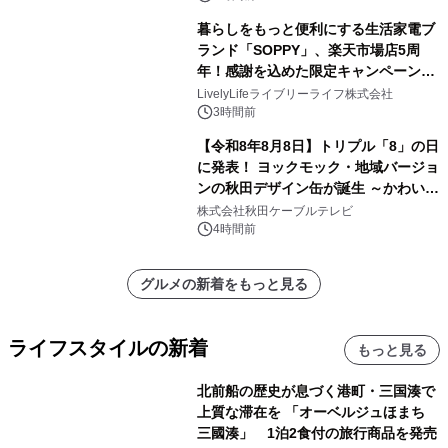
暮らしをもっと便利にする生活家電ブ
ランド「SOPPY」、楽天市場店5周
年！感謝を込めた限定キャンペーンを
8月10日より開催
LivelyLifeライブリーライフ株式会社
3時間前
【令和8年8月8日】トリプル「8」の日
に発表！ ヨックモック・地域バージョ
ンの秋田デザイン缶が誕生 ～かわいい
秋田犬の子犬と秋田の四季と名所を巡
株式会社秋田ケーブルテレビ
るパッケージ～ 9月1日(火)秋田県内で
4時間前
販売開始
グルメの新着をもっと見る
ライフスタイルの新着
もっと見る
北前船の歴史が息づく港町・三国湊で
上質な滞在を 「オーベルジュほまち
三國湊」 1泊2食付の旅行商品を発売