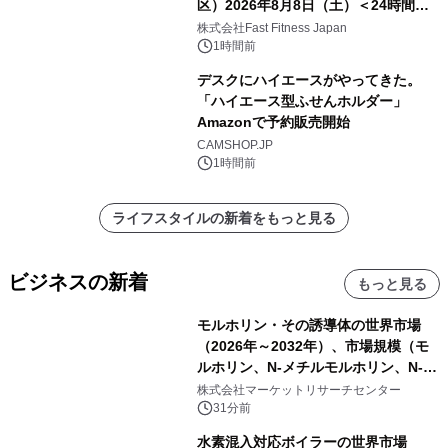
区）2026年8月8日（土）＜24時間年
中無休のフィットネスジム＞
株式会社Fast Fitness Japan
1時間前
デスクにハイエースがやってきた。
「ハイエース型ふせんホルダー」
Amazonで予約販売開始
CAMSHOP.JP
1時間前
ライフスタイルの新着をもっと見る
ビジネスの新着
もっと見る
モルホリン・その誘導体の世界市場
（2026年～2032年）、市場規模（モ
ルホリン、N-メチルモルホリン、N-エ
チルモルホリン、その他）・分析レポ
株式会社マーケットリサーチセンター
ートを発表
31分前
水素混入対応ボイラーの世界市場