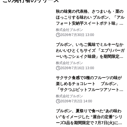
この発行者のリリース
秋の味覚の代表格、さつまいも・栗の
ほっこりする味わい ブルボン、「アル
フォート安納芋スイートポテト味」な
ど 8品を期間限定で8月4日(火)に販売
株式会社ブルボン
開始！
2026年7月30日 13:00
ブルボン、いちご風味でミルキーなか
わいいひとくちサイズ 「エブリバーガ
ーいちごシェイク味袋」を期間限定で
7月21日(火)に新発売！
株式会社ブルボン
2026年7月16日 13:00
サクサク食感で3種のフルーツの味が
楽しめるチョコレート ブルボン、
「サクつぶビットフルーツアソート」
を期間限定で 7月7日(火)に新発売！
株式会社ブルボン
2026年7月2日 14:00
ブルボン、夏祭りで食べた“あの味わ
い”をイメージした “屋台の定番”シリ
ーズ3品を期間限定で 7月7日(火)に新