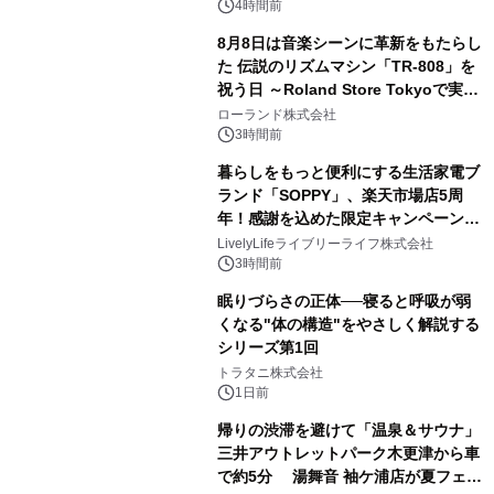
るパッケージ～ 9月1日(火)秋田県内で
4時間前
販売開始
8月8日は音楽シーンに革新をもたらし
た 伝説のリズムマシン「TR-808」を
祝う日 ～Roland Store Tokyoで実機
3
を展示しての 記念キャンペーンを開
ローランド株式会社
催 英国ラジオ「NTS」の 特別プログ
3時間前
ラムや、「TR-808」を愛する伝説的
暮らしをもっと便利にする生活家電ブ
アーティストを フィーチャーしたアニ
ランド「SOPPY」、楽天市場店5周
メーションを公開～
年！感謝を込めた限定キャンペーンを
4
8月10日より開催
LivelyLifeライブリーライフ株式会社
3時間前
眠りづらさの正体──寝ると呼吸が弱
くなる"体の構造"をやさしく解説する
シリーズ第1回
5
トラタニ株式会社
1日前
帰りの渋滞を避けて「温泉＆サウナ」
三井アウトレットパーク木更津から車
で約5分 湯舞音 袖ケ浦店が夏フェア
6