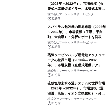
（2026年～2032年）、市場規模（火
管式水素燃焼ボイラー、水管式水素燃
焼ボイラー、その他）・分析レポート
株式会社マーケットリサーチセンター
を発表
31分前
スパイラル包装機の世界市場（2026年
～2032年）、市場規模（手動、半自
動、全自動）・分析レポートを発表
株式会社マーケットリサーチセンター
31分前
蒸気タービンバルブ用電動アクチュエ
ータの世界市場（2026年～2032
年）、市場規模（直動式電動アクチュ
エータ、回転式電動アクチュエー
株式会社マーケットリサーチセンター
タ）・分析レポートを発表
31分前
硫酸塩除去水ろ過システムの世界市場
（2026年～2032年）、市場規模（逆
浸透、蒸留、イオン交換技術）・分析
レポートを発表
株式会社マーケットリサーチセンター
31分前