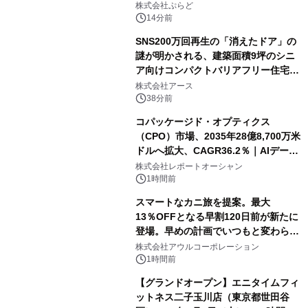
株式会社ぷらど
14分前
SNS200万回再生の「消えたドア」の
謎が明かされる、建築面積9坪のシニ
ア向けコンパクトバリアフリー住宅が
誕生
株式会社アース
38分前
コパッケージド・オプティクス
（CPO）市場、2035年28億8,700万米
ドルへ拡大、CAGR36.2％｜AIデータ
センター・高速光通信需要が成長を加
株式会社レポートオーシャン
速
1時間前
スマートなカニ旅を提案。最大
13％OFFとなる早割120日前が新たに
登場。早めの計画でいつもと変わらぬ
大人の冬旅を。ー夕日ヶ浦温泉「佳松
株式会社アウルコーポレーション
苑 別邸ふうか」ー
1時間前
【グランドオープン】エニタイムフィ
ットネス二子玉川店（東京都世田谷