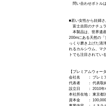
問い合わせボトルは
■若い女性から妊婦
富士吉田のナチュラ
本製品は、世界遺産
200mにある天然の「
っくり磨き上げた清
れるカルシウム、マ
トでも注目されてい
【プレミアムウォー
会社名 ： プレミ
代表者 ： 代表取締
設立日 ： 2010年
本社所在地： 東京都渋谷
資本金 ： 100,000
事業内容 ： ミネラ