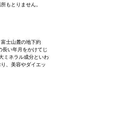
場所もとりません。
。富士山麓の地下約
もの長い年月をかけてじ
大ミネラル成分といわ
おり、美容やダイエッ