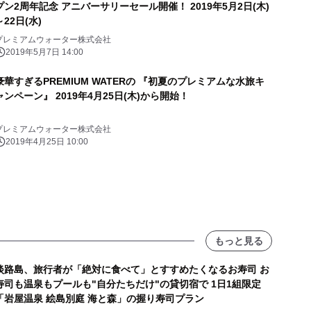
プン2周年記念 アニバーサリーセール開催！ 2019年5月2日(木)
～22日(水)
プレミアムウォーター株式会社
2019年5月7日 14:00
豪華すぎるPREMIUM WATERの 『初夏のプレミアムな水旅キ
ャンペーン』 2019年4月25日(木)から開始！
プレミアムウォーター株式会社
2019年4月25日 10:00
もっと見る
淡路島、旅行者が「絶対に食べて」とすすめたくなるお寿司 お
寿司も温泉もプールも"自分たちだけ"の貸切宿で 1日1組限定
「岩屋温泉 絵島別庭 海と森」の握り寿司プラン