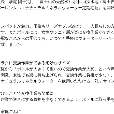
長：萩尾 陽平)は、「富士山の天然水7Lボトル(採水地：富士
バーレンタル＋ナチュラルミネラルウォーター定期宅配』を開
ンパクトが魅力。価格もリーズナブルなので、一人暮らしの方
です。またボトルには、女性やシニア層が楽に交換作業ができ
心配なこれからの季節でも、いつでも手軽にウォーターサーバ
意致しました。
もラクに交換作業ができる絶妙なサイズ
庭から「ボトルが大きくて重いので交換作業が大変」という声
を開発。女性でも楽に持ち上げられ、交換作業に負担が少なく
ナチュラルミネラルウォーターを飲用いただける「7L」サイ
付けることで交換作業も簡単に
作業で逆さにする負担を少なくできるよう、ボトルに取っ手
は家庭ごみに