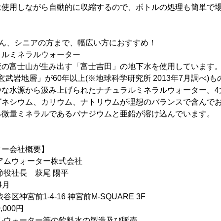
使用しながら自動的に収縮するので、ボトルの処理も簡単で
さん、シニアの方まで、幅広い方におすすめ！
ルミネラルウォーター
の富士山が生み出す「富士吉田」の地下水を使用しています
玄武岩地層」が60年以上(※地球科学研究所 2013年7月調べ)
浄な水源から汲み上げられたナチュラルミネラルウォーター。4
グネシウム、カリウム、ナトリウムが理想のバランスで含んで
る微量ミネラルであるバナジウムと亜鉛が溶け込んでいます。
ター会社概要】
アムウォーター株式会社
役社長 萩尾 陽平
4月
区神宮前1-4-16 神宮前M-SQUARE 3F
,000円
ルウォーター等の飲料水の製造及び販売