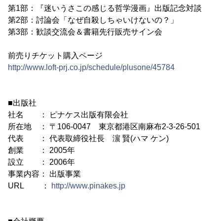
第1部：『迷いうさこの感じる哲学漫画』出版記念対談
第2部：討論会「なぜ自殺しちゃいけないの？」
第3部：歓談交流会＆書籍先行販売サイン会
前売りチケット購入ページ
http://www.loft-prj.co.jp/schedule/plusone/45784
■出版社
社名 ： ピナケス出版有限会社
所在地 ： 〒106-0047 東京都港区南麻布2-3-26-501
代表 ： 代表取締役社長 濵 賢(ハマ ケン)
創業 ： 2005年
設立 ： 2006年
事業内容： 出版事業
URL ：
http://www.pinakes.jp