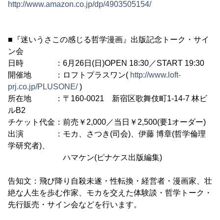
http://www.amazon.co.jp/dp/4903505154/
■『迷いうさこの感じる哲学漫画』出版記念トーク・サイ
ン会
日時 ：6月26日(日)OPEN 18:30／START 19:30
開催地 ：ロフトプラスワン(
http://www.loft-
prj.co.jp/PLUSONE/
)
所在地 ：〒160-0021 新宿区歌舞伎町1-14-7 林ビ
ルB2
チケット代金：前売￥2,000／当日￥2,500(要1オーダー)
出演 ：モカ、さつき(司会)、伊藤 博章(哲学倫理
学研究者)、
ハマケン(ピナケス出版編集)
告知文：飛び降り自殺未遂・性転換・経営者・漫画家、壮
絶な人生を歩む作家、モカを交えた体験談・哲学トーク・
先行販売・サイン会などを行います。