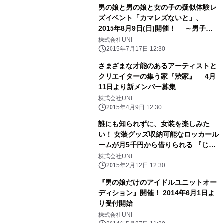
男の娘と男の娘と女の子の疑似体験レ
ズイベント「カマレズないと」、
2015年8月9日(日)開催！ ～男子の
格好禁制の女装さんと女性さんだけを
株式会社UNI
集めた企画～
2015年7月17日 12:30
さまざまな才能のあるアーティストと
クリエイターの集う家『渋家』 4月
11日より新メンバー募集
株式会社UNI
2015年4月9日 12:30
誰にも知られずに、女装を楽しみた
い！ 女装グッズ収納可能なロッカール
ームが月5千円から借りられる 『じょ
そっこ更衣室』新宿に登場！
株式会社UNI
2015年2月12日 12:30
『男の娘だけのアイドルユニットオー
ディション』開催！ 2014年6月1日よ
り受付開始
株式会社UNI