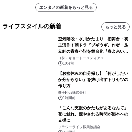
エンタメの新着をもっと見る
ライフスタイルの新着
もっと見る
空気階段・水川かたまり 初舞台・初
主演作！朝ドラ『ブギウギ』作者・足
立紳の青春小説を舞台化『春よ来い、
マジで来い』キービジュアル解禁！
（株）キョードーメディアス
10分前
【お盆休みの自分探し】「何がしたい
か分からない」を抜け出すトリセツの
作り方
撫子Plus株式会社
1時間前
「こんな支援のかたちがあるなんて」
花に触れ、癒やされる時間が熊本への
支援に
フラワーライフ振興協議会