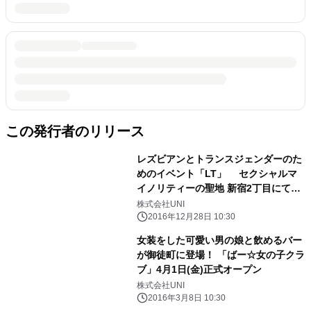
この発行者のリリース
レズビアンとトランスジェンダーのた
めのイベント「LT」 セクシャルマ
イノリティーの聖地 新宿2丁目にて
2017年1月21日開催！
株式会社UNI
2016年12月28日 10:30
女装をした可愛い男の娘と飲めるバー
が御徒町に登場！ 「ばー☆女の子クラ
ブ」4月1日(金)正式オープン
株式会社UNI
2016年3月8日 10:30