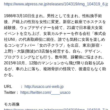
https://www.atpress.ne.jp/releases/104319/img_104319_6.jp
1986年3月10日生まれ。男性として生まれ、性転換手術
後、戸籍上の性別を女性に変更。新宿と銀座でホステスを
経験後、ウェブデザイナーを経て、21歳で日本最大女装
イベントを立ち上げ、女装カルチャーを作る会社「株式会
社UNI」の代表取締役に就任。誰でも気軽に女装を楽しめ
るコンセプトバー「女の子クラブ」を出店、東京(新宿・
上野)・大阪(難波)の3店舗を経営する。自ら、デザイン、
プログラミングなども行う。数年間、躁鬱病に悩まされ、
2015年10月、12階のマンションから飛び降り自殺を試み
るが、車の上に落ち、複雑骨折の怪我で、後遺症もなく助
かる。
URL ：
http://usaco.uni-web.jp
Twitter：
https://twitter.com/____usaco
モカ画像