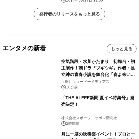
2014年5月27日 11:30
発行者のリリースをもっと見る
エンタメの新着
もっと見る
空気階段・水川かたまり 初舞台・初
主演作！朝ドラ『ブギウギ』作者・足
立紳の青春小説を舞台化『春よ来い、
マジで来い』キービジュアル解禁！
（株）キョードーメディアス
10分前
「THE ALFEE新聞 夏イベ特集号」発
売決定！
株式会社スポーツニッポン新聞社
2時間前
月に一度の吹奏楽イベント！プロと一