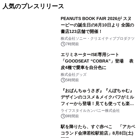
人気のプレスリリース
PEANUTS BOOK FAIR 2026が スヌ
ーピーの誕生日の8月10日より 全国の
書店123店舗で開催！
1
株式会社ソニー・クリエイティブプロダクツ
7時間前
エリミネーター/SE専用シート
「GOODSEAT “COBRA”」登場 表
皮4種で愛車を自分色に
2
株式会社グッズ
5時間前
『おぱんちゅうさぎ』『んぽちゃむ』
デザインのコスメ＆メイクパフがミル
フィーから登場！見ても使っても楽し
3
い、ポップでキュートなコレクショ
ライフスタイルカンパニー株式会社
ン。
9時間前
駅を降りたら、すぐ赤べこ 「アカベ
コランド会津若松駅前店」8月8日(土)