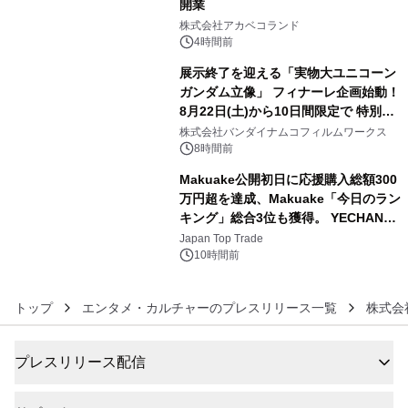
開業
4
株式会社アカベコランド
4時間前
展示終了を迎える「実物大ユニコーン
ガンダム立像」 フィナーレ企画始動！
8月22日(土)から10日間限定で 特別映
5
像『UNICORN GUNDAM Statue ―
株式会社バンダイナムコフィルムワークス
BEYOND POSSIBILITY ―』を上映！
8時間前
Makuake公開初日に応援購入総額300
万円超を達成、Makuake「今日のラン
キング」総合3位も獲得。 YECHAN音
6
浴シンギングボウル第2弾の大型サイ
Japan Top Trade
ズ（XL・2XL・3XL）を先行販売中
10時間前
トップ
エンタメ・カルチャーのプレスリリース一覧
株式会社
プレスリリース配信