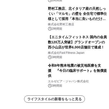
2時間前
野村工務店、北イタリア産の天然しっ
くい「マルモ」の壁を 全住宅で標準仕
様として採用「本当に良いものだけに
こだわる」
株式会社野村工務店
2時間前
【エニタイムフィットネス 国内の会員
数120万人突破】グランドオープンの
西小山店が世界6,000店舗目で達成！
株式会社Fast Fitness Japan
3時間前
令和8年熊本地震の被災地医療を支
援 『今日の臨床サポート』を無償提
供
エルゼビア・ジャパン株式会社
3時間前
ライフスタイルの新着をもっと見る