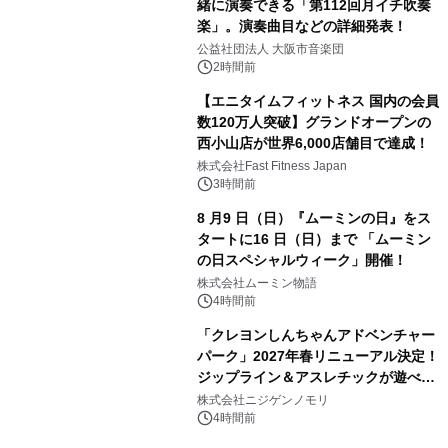
緒に演奏できる「第112回月イチ吹奏
楽」。演奏曲目などの詳細発表！
公益社団法人 大阪市音楽団
2時間前
【エニタイムフィットネス 国内の会員
数120万人突破】グランドオープンの
西小山店が世界6,000店舗目で達成！
株式会社Fast Fitness Japan
3時間前
8 月9 日（日）『ムーミンの日』をス
タートに16 日（日）まで 「ムーミン
の日スペシャルウィーク」開催！
株式会社ムーミン物語
4時間前
「クレヨンしんちゃんアドベンチャー
パーク」2027年春リニューアル決定！
ジップライン＆アスレチックが遊べる
のは今年が最後！ 「ラスト！ドキがム
株式会社ニジゲンノモリ
ネムネ～大作戦！」始動
4時間前