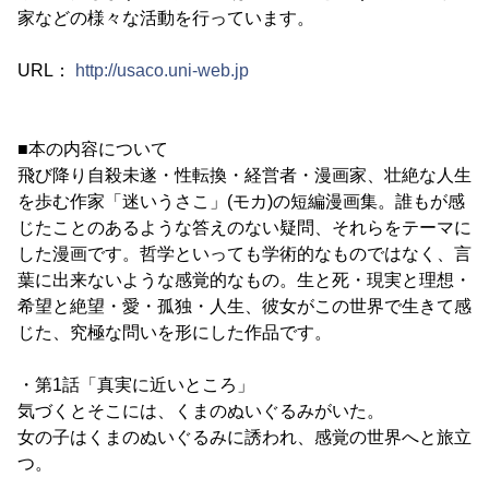
家などの様々な活動を行っています。
URL：
http://usaco.uni-web.jp
■本の内容について
飛び降り自殺未遂・性転換・経営者・漫画家、壮絶な人生
を歩む作家「迷いうさこ」(モカ)の短編漫画集。誰もが感
じたことのあるような答えのない疑問、それらをテーマに
した漫画です。哲学といっても学術的なものではなく、言
葉に出来ないような感覚的なもの。生と死・現実と理想・
希望と絶望・愛・孤独・人生、彼女がこの世界で生きて感
じた、究極な問いを形にした作品です。
・第1話「真実に近いところ」
気づくとそこには、くまのぬいぐるみがいた。
女の子はくまのぬいぐるみに誘われ、感覚の世界へと旅立
つ。