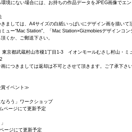
を利用できる環境にない場合には、お持ちの作品データをJPEG画像で
法
つきましては、A4サイズの白紙いっぱいにデザイン画を描いて
“Mac Station”、「Mac Station×Gizmobiesデザ
ち頂くか、ご郵送下さい。
22 東京都武蔵村山市榎1丁目1-3 イオンモールむさし村山・ミ
2
ン画につきましては返却は不可とさせて頂きます。ご了承下さ
受賞イベント≫
になろう」ワークショップ
ムページにて更新予定
ト」
ムページにて更新予定