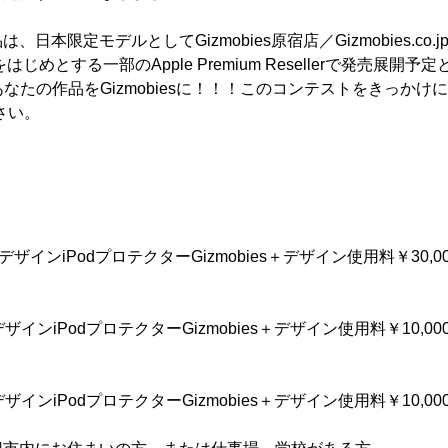
日本限定モデルとしてGizmobies原宿店／Gizmobies.co
onをはじめとする一部のApple Premium Resellerで発売展
あなたの作品をGizmobiesに！！！このコンテストをきっかけ
さい。
＋受賞デザインiPodプロテクターGizmobies＋デザイン使用料￥30,0
受賞デザインiPodプロテクターGizmobies＋デザイン使用料￥10,00
受賞デザインiPodプロテクターGizmobies＋デザイン使用料￥10,00