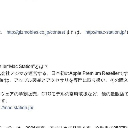
は、
http://gizmobies.co.jp/contest
または、
http://mac-station.jp/
eller“Mac Station”とは？
株式会社ノジマが運営する、日本初のApple Premium Resellerで
m Resellerは、アップル製品とアクセサリを専門に取り扱い、そ
トウェアの学割販売、CTOモデルの常時取扱など、他の量販店
ます。
p://mac-station.jp/