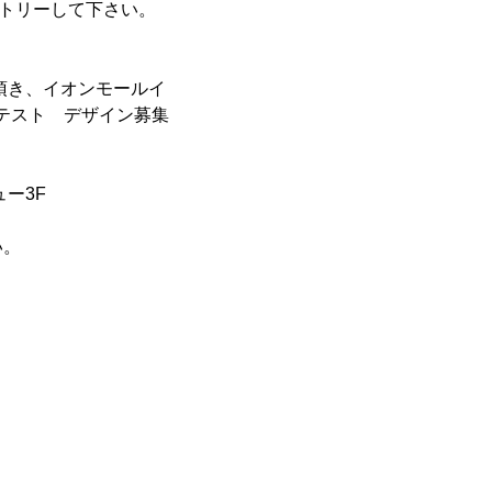
エントリーして下さい。
頂き、イオンモールイ
インコンテスト デザイン募集
ュー3F
い。