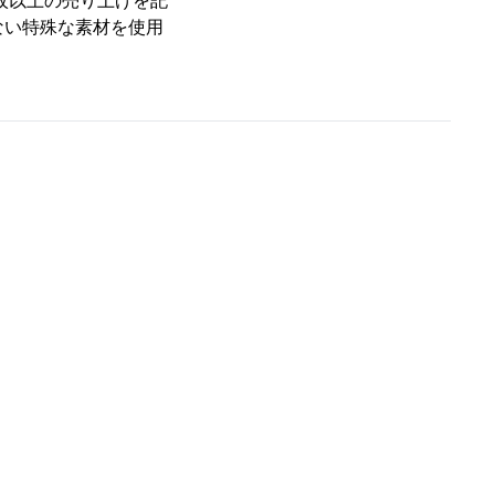
0万枚以上の売り上げを記
ない特殊な素材を使用
。