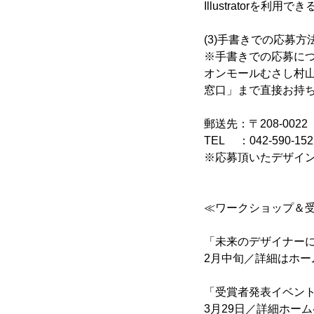
Illustrator
(3)手書きでの応募方
※手書きでの応募に
オンモールむさし村山ミュー
窓口」まで直接お持
郵送先：〒208-00
TEL ：042-590-152
※応募頂いたデザイ
≪ワークショップ＆
「未来のデザイナー
2月中旬／詳細はホー
「受賞者発表イベン
3月29日／詳細ホー