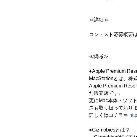
≪詳細≫
コンテスト応募概要
≪備考≫
●Apple Premium Res
MacStationとは、
Apple Premiu
た販売店です。
更にMac本体・ソフ
スも取り扱っており
詳しくはコチラ⇒
htt
●Gizmobiesとは？