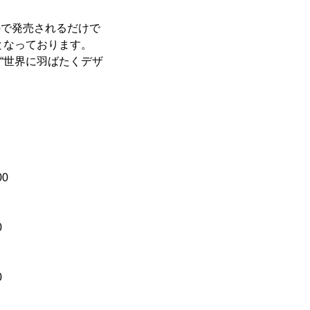
.jpで発売されるだけで
開予定となっております。
に“世界に羽ばたくデザ
00
0
0