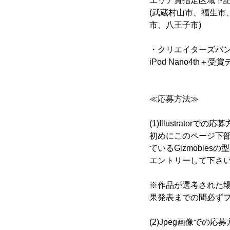
エリア賞指定区域下
(武蔵村山市、福生
市、八王子市)
・クリエイターズバ
iPod Nano4th＋
≪応募方法≫
(1)Illustratorでの応
初めにこのページ下
ているGizmobie
エントリーして下さ
※作品が選考された場
果発表までの間必ず
(2)Jpeg画像での応