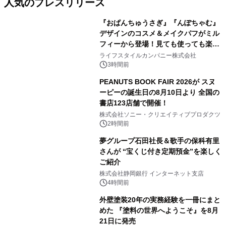
人気のプレスリリース
『おぱんちゅうさぎ』『んぽちゃむ』
デザインのコスメ＆メイクパフがミル
フィーから登場！見ても使っても楽し
1
い、ポップでキュートなコレクショ
ライフスタイルカンパニー株式会社
ン。
3時間前
PEANUTS BOOK FAIR 2026が スヌ
ーピーの誕生日の8月10日より 全国の
書店123店舗で開催！
2
株式会社ソニー・クリエイティブプロダクツ
2時間前
夢グループ石田社長＆歌手の保科有里
さんが “宝くじ付き定期預金”を楽しく
ご紹介
3
株式会社静岡銀行 インターネット支店
4時間前
外壁塗装20年の実務経験を一冊にまと
めた 『塗料の世界へようこそ』を8月
21日に発売