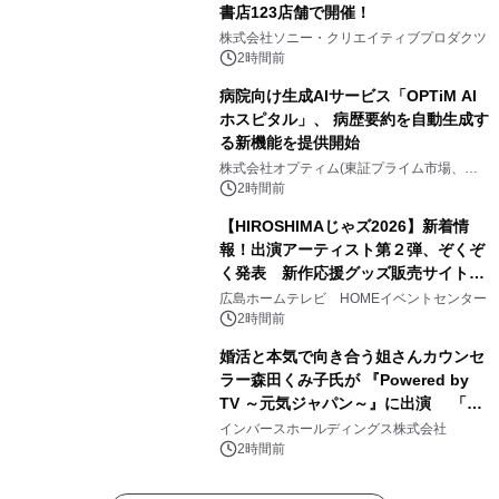
書店123店舗で開催！
株式会社ソニー・クリエイティブプロダクツ
2時間前
病院向け生成AIサービス「OPTiM AI
ホスピタル」、 病歴要約を自動生成す
る新機能を提供開始
株式会社オプティム(東証プライム市場、コ
ード：3694)
2時間前
【HIROSHIMAじゃズ2026】新着情
報！出演アーティスト第２弾、ぞくぞ
く発表 新作応援グッズ販売サイトも
同時オープンします！
広島ホームテレビ HOMEイベントセンター
2時間前
婚活と本気で向き合う姐さんカウンセ
ラー森田くみ子氏が 『Powered by
TV ～元気ジャパン～』に出演 「元
気が出るPower講座」で婚活の「加点
インバースホールディングス株式会社
方式」を紹介
2時間前