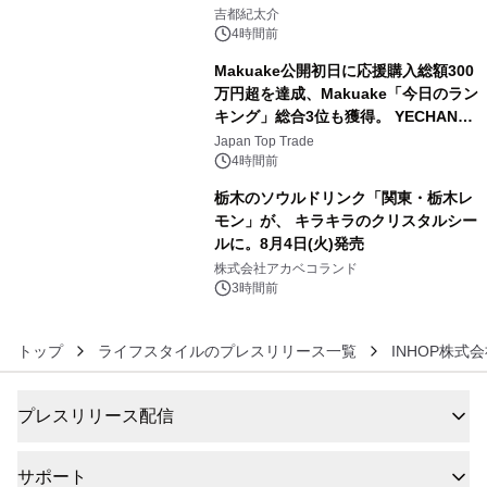
4
吉都紀太介
4時間前
Makuake公開初日に応援購入総額300
万円超を達成、Makuake「今日のラン
キング」総合3位も獲得。 YECHAN音
5
浴シンギングボウル第2弾の大型サイ
Japan Top Trade
ズ（XL・2XL・3XL）を先行販売中
4時間前
栃木のソウルドリンク「関東・栃木レ
モン」が、 キラキラのクリスタルシー
ルに。8月4日(火)発売
6
株式会社アカベコランド
3時間前
トップ
ライフスタイルのプレスリリース一覧
INHOP株式
プレスリリース配信
サポート