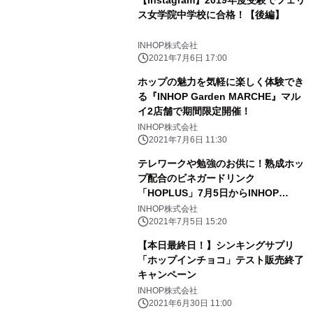
【Instagram】2019年度受験でフェリ
ス女学院中学校に合格！【後編】
INHOP株式会社
2021年7月6日 17:00
ホップの魅力を気軽に楽しく体験でき
る『INHOP Garden MARCHE』マル
イ2店舗で期間限定開催！
INHOP株式会社
2021年7月6日 11:30
テレワークや勉強のお供に！熟成ホッ
プ配合のビネガードリンク
「HOPLUS」7月5日からINHOP
SHOPで発売！
INHOP株式会社
2021年7月5日 15:20
【本日最終日！】シンキングサプリ
「ホップインチョコ」テスト販売終了
キャンペーン
INHOP株式会社
2021年6月30日 11:00