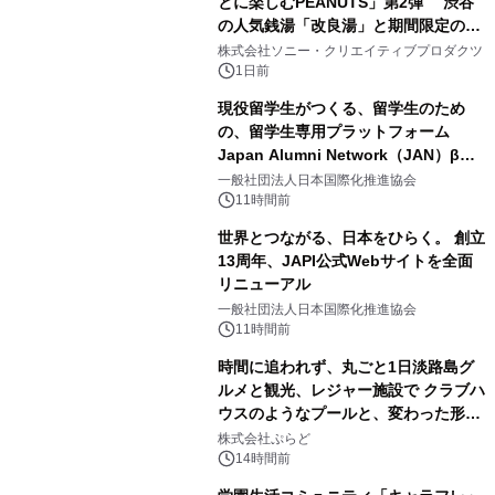
とに楽しむPEANUTS」第2弾 渋谷
の人気銭湯「改良湯」と期間限定のコ
1
ラボレーション サウナイキタイコラ
株式会社ソニー・クリエイティブプロダクツ
ボグッズも発売決定！
1日前
現役留学生がつくる、留学生のため
の、留学生専用プラットフォーム
Japan Alumni Network（JAN）β版
2
をリリース
一般社団法人日本国際化推進協会
11時間前
世界とつながる、日本をひらく。 創立
13周年、JAPI公式Webサイトを全面
リニューアル
3
一般社団法人日本国際化推進協会
11時間前
時間に追われず、丸ごと1日淡路島グ
ルメと観光、レジャー施設で クラブハ
ウスのようなプールと、変わった形の
4
サウナも 「THE BOXY AWAJI」のお
株式会社ぷらど
得な素泊まり連泊プランで
14時間前