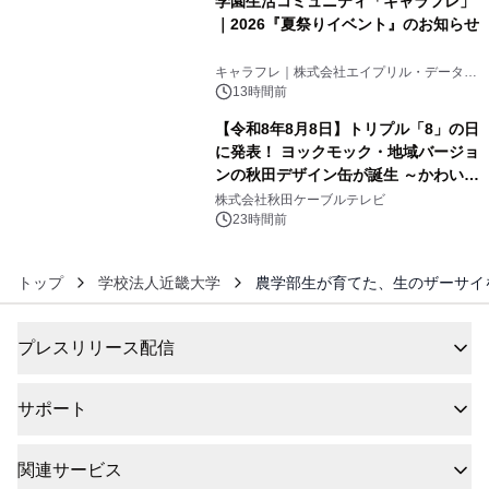
学園生活コミュニティ「キャラフレ」
｜2026『夏祭りイベント』のお知らせ
5
キャラフレ｜株式会社エイプリル・データ・
デザインズ
13時間前
【令和8年8月8日】トリプル「8」の日
に発表！ ヨックモック・地域バージョ
ンの秋田デザイン缶が誕生 ～かわいい
6
秋田犬の子犬と秋田の四季と名所を巡
株式会社秋田ケーブルテレビ
るパッケージ～ 9月1日(火)秋田県内で
23時間前
販売開始
トップ
学校法人近畿大学
農学部生が育てた、生のザーサイを
プレスリリース配信
サポート
関連サービス