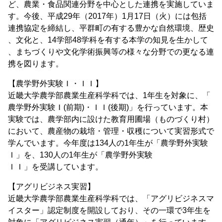
ど、農業・食品関連分野を中心とした連携を実施していま
す。今後、平成29年（2017年）1月17日（火）には包括
連携協定を締結し、平群町の有する豊かな自然環境、歴史
、文化と、14学部48学科を有する本学の知見を生かして
、まちづくりや文化学術振興等の様々な分野での更なる連
携を図ります。
【農学野外実験Ｉ・ＩＩ】
近畿大学農学部農業生産科学科では、1年生を対象に、「
農学野外実験Ｉ(前期)・ＩＩ(後期)」を行っています。本
実験では、農学部内に設けた教育用圃場（ものづくり村）
において、農産物の栽培・管理・収穫について実習形式で
学んでいます。今年度は134人の1年生が「農学野外実験
Ｉ」を、130人の1年生が「農学野外実験
ＩＩ」を受講しています。
【アグリビジネス実習】
近畿大学農学部農業生産科学科では、「アグリビジネスマ
イスター」認定制度を開設しており、その一環で3年生を