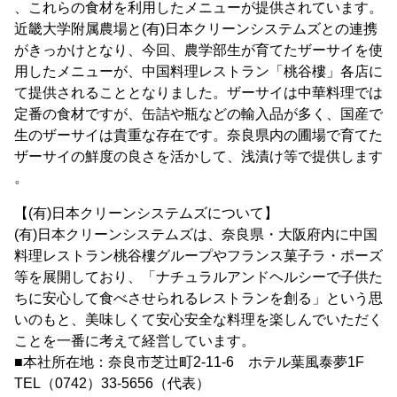
、これらの食材を利用したメニューが提供されています。
近畿大学附属農場と(有)日本クリーンシステムズとの連携
がきっかけとなり、今回、農学部生が育てたザーサイを使
用したメニューが、中国料理レストラン「桃谷樓」各店に
て提供されることとなりました。ザーサイは中華料理では
定番の食材ですが、缶詰や瓶などの輸入品が多く、国産で
生のザーサイは貴重な存在です。奈良県内の圃場で育てた
ザーサイの鮮度の良さを活かして、浅漬け等で提供します
。
【(有)日本クリーンシステムズについて】
(有)日本クリーンシステムズは、奈良県・大阪府内に中国
料理レストラン桃谷樓グループやフランス菓子ラ・ポーズ
等を展開しており、「ナチュラルアンドヘルシーで子供た
ちに安心して食べさせられるレストランを創る」という思
いのもと、美味しくて安心安全な料理を楽しんでいただく
ことを一番に考えて経営しています。
■本社所在地：奈良市芝辻町2-11-6 ホテル葉風泰夢1F
TEL（0742）33-5656（代表）