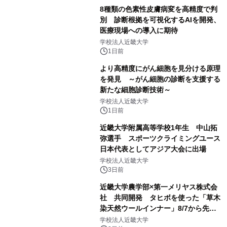
8種類の色素性皮膚病変を高精度で判
別 診断根拠を可視化するAIを開発、
医療現場への導入に期待
学校法人近畿大学
1日前
より高精度にがん細胞を見分ける原理
を発見 ～がん細胞の診断を支援する
新たな細胞診断技術～
学校法人近畿大学
1日前
近畿大学附属高等学校1年生 中山拓
弥選手 スポーツクライミングユース
日本代表としてアジア大会に出場
学校法人近畿大学
3日前
近畿大学農学部×第一メリヤス株式会
社 共同開発 タヒボを使った「草木
染天然ウールインナー」8/7から先行
販売
学校法人近畿大学