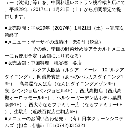
ュー（浅漬け等）を、中国料理レストラン桃谷樓各店にて
、平成29年（2017年）1月21日（土）から期間限定で提
供します。
■販売期間：平成29年（2017年）1月21日（土）～完売次
第終了
■メニュー：ザーサイの浅漬け 350円（税込）
その他、季節の野菜炒め等アラカルトメニュ
ーにも使用予定（店舗により異なる）
■販売店舗：中国料理 桃谷樓 各店
ルクア大阪店（ルクア イーレ 10Fルクア
ダイニング）、阿倍野賓筵（あべのハルカスダイニング1
3F）、髙島屋なんば店（なんばダイニングメゾン9F）、
泉北パンジョ店パンジョビル4F）、西武高槻店（西武高
槻オーロラモール6F）、ヘルシーガーデン店ホテル葉風
泰夢1F）、西大寺ならファミリー店（ならファミリー6F
）、生駒店（近鉄百貨店生駒店6F）
■メニューのお問い合わせ先：（有）日本クリーンシステ
ムズ（担当：伊藤）TEL(0742)33-5321