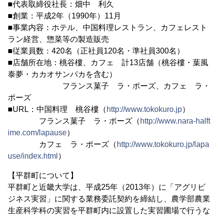
■代表取締役社長：畑中 利久
■創業：平成2年（1990年）11月
■事業内容：ホテル、中国料理レストラン、カフェレスト
ラン経営、惣菜等の製造販売
■従業員数：420名（正社員120名・準社員300名）
■店舗所在地：桃谷樓、カフェ 計13店舗（桃谷樓・葉風
泰夢・カカオサンパカを含む）
フランス菓子 ラ・ポーズ、カフェ ラ・
ポーズ
■URL：中国料理 桃谷樓（
http://www.tokokuro.jp
）
フランス菓子 ラ・ポーズ（
http://www.nara-halft
ime.com/lapause
）
カフェ ラ・ポーズ（
http://www.tokokuro.jp/lapa
use/index.html
）
【平群町について】
平群町と近畿大学は、平成25年（2013年）に「アグリビ
ジネス実習」に関する業務委託契約を締結し、農学部農業
生産科学科の実習を平群町内に設置した実習圃場で行うな