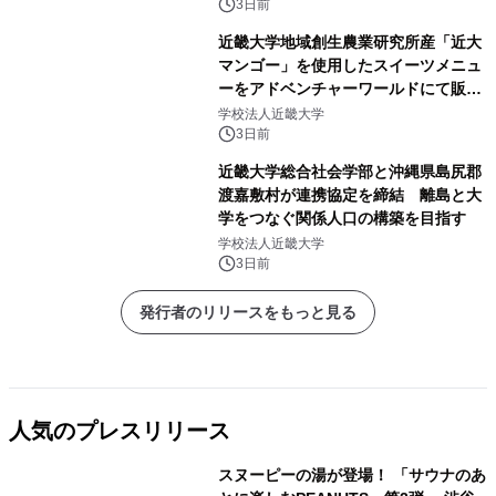
3日前
近畿大学地域創生農業研究所産「近大
マンゴー」を使用したスイーツメニュ
ーをアドベンチャーワールドにて販売
します パークでしか味わえない期間
学校法人近畿大学
限定スイーツを楽しんで♪
3日前
近畿大学総合社会学部と沖縄県島尻郡
渡嘉敷村が連携協定を締結 離島と大
学をつなぐ関係人口の構築を目指す
学校法人近畿大学
3日前
発行者のリリースをもっと見る
人気のプレスリリース
スヌーピーの湯が登場！ 「サウナのあ