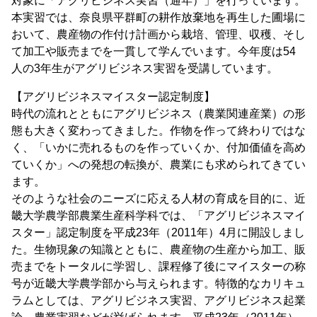
対象に「アグリビジネス実習（通年）」を行っています。
本実習では、奈良県平群町の耕作放棄地を再生した圃場に
おいて、農産物の作付け計画から栽培、管理、収穫、そし
て加工や販売までを一貫して学んでいます。今年度は54
人の3年生がアグリビジネス実習を受講しています。
【アグリビジネスマイスター認定制度】
時代の流れとともにアグリビジネス（農業関連産業）の形
態も大きく変わってきました。作物を作って終わりではな
く、「いかに売れるものを作っていくか、付加価値を高め
ていくか」への発想の転換が、農業にも求められてきてい
ます。
そのような社会のニーズに応える人材の育成を目的に、近
畿大学農学部農業生産科学科では、「アグリビジネスマイ
スター」認定制度を平成23年（2011年）4月に開設しまし
た。生物現象の知識とともに、農産物の生産から加工、販
売までをトータルに学習し、課程修了後にマイスターの称
号が近畿大学農学部から与えられます。特徴的なカリキュ
ラムとしては、アグリビジネス実習、アグリビジネス起業