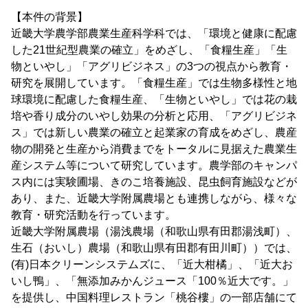
【本件の背景】
近畿大学農学部農業生産科学科では、「環境と健康に配慮
した21世紀型農業の確立」をめざし、「食糧生産」「生
物といやし」「アグリビジネス」の3つの視点から教育・
研究を展開しています。「食糧生産」では生物多様性と地
球環境に配慮した食糧生産、「生物といやし」では花の栽
培や香り成分のいやし効果の分析と応用、「アグリビジネ
ス」では新しい農業の確立と起業家の育成をめざし、農産
物の開発と生産から消費までをトータルに見据えた農業生
産システム等について研究しています。農学部のキャンパ
ス内には実験圃場、きのこ培養施設、昆虫飼育施設などが
あり、また、近畿大学附属農場とも連携しながら、様々な
教育・研究活動を行っています。
近畿大学附属農場（湯浅農場（和歌山県有田郡湯浅町）、
生石（おいし）農場（和歌山県有田郡有田川町））では、
(有)日本クリーンシステムズに、「近大柑橘」、「近大お
いし鴨」、「無添加みかんジュース「100％近大です。」
を提供し、中国料理レストラン「桃谷樓」の一部店舗にて