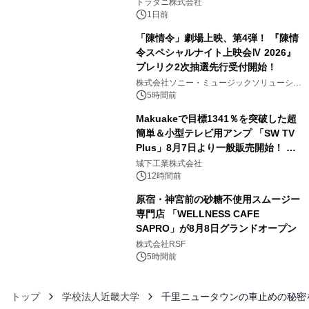
トラタニ株式会社
1日前
「陳情令」劇場上映、第4弾！ 『陳情
令スペシャルナイト上映会Ⅳ 2026』
プレリク2次抽選先行受付開始！
4
株式会社ソニー・ミュージックソリューショ
ンズ
5時間前
Makuakeで目標1341％を突破した超
簡単＆小型テレビ用アンプ 「SW TV
Plus」8月7日より一般販売開始！ ケ
5
ーブル1本つなぐだけ、テレビの音が
城下工業株式会社
ぐっと豊かに
12時間前
原宿・神宮前の砂糖不使用スムージー
専門店 「WELLNESS CAFE
SAPRO」が8月8日グランドオープン
6
株式会社RSF
5時間前
トップ
学校法人近畿大学
千里ニュータウンの車止めの秘密