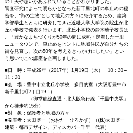
の工夫や想いがあふれていることがわかりました。
調査研究によって明らかとなった新千里北町の車止めの秘
密を、“街の宝物”として地元の方々に紹介するため、建築
学部学生とともに研究してきた近畿大学大学院の院生が北
丘小学校で発表を行います。北丘小学校の鈴木暁子校長は
、「豊かなまちづくりが50年の間に成熟・定着した千里
ニュータウンで、車止めをヒントに地域住民が自分たちの
街を見直し、次の50年を考えるきっかけにしたい」とい
う思いでこの講座を企画しました。
■日 時：平成29年（2017年）1月19日（木） 10：30～
11：30
■会 場：豊中市立北丘小学校 多目的室（大阪府豊中市
新千里北町2丁目19-1）
（御堂筋線直通・北大阪急行線「千里中央駅」
から徒歩約15分）
■対 象：保護者と地域の方々
■発表者：太田博一（おおた ひろかず）（(株)太田博一
建築・都市デザイン、ディスカバー千里 代表）