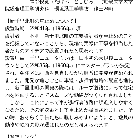
武部俊寛（たけべ としひろ）（近畿大学大学
院総合理工学研究科 環境系工学専攻 修士2年）
【新千里北町の車止めについて】
設置時期：昭和41年（1966年）頃
設計者 ：不明。新千里北町の主要設計者が車止めのこと
を把握していないことから、現場で実際に工事を担当した
者たちのアイデアで設置されたと思われます。
設置理由：千里ニュータウンは、日本初の大規模ニュータ
ウンとして昭和35年（1960年）にマスタープランが決定
され、各住区は計画を見直しながら順番に開発が進められ
ました。開発が進むごとに車道・歩行者道路の配置も進化
し、新千里北町の開発の際には、ループ道路によって住宅
地を区画することでスムーズな動線がつくりだされました
。しかし、これによって車が歩行者道路に誤進入しやすく
なるため、その解決策として車止めが設置されました。そ
の時、おそらく子供たちに親しみやすいようにと、遊具の
動物や独特の形が選ばれたのだと考えられます。
【関連リンク】