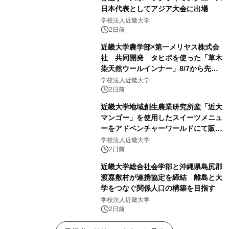
日本代表としてアジア大会に出場
学校法人近畿大学
2日前
近畿大学農学部×第一メリヤス株式会
社 共同開発 タヒボを使った「草木
染天然ウールインナー」8/7から先行
販売
学校法人近畿大学
2日前
近畿大学地域創生農業研究所産「近大
マンゴー」を使用したスイーツメニュ
ーをアドベンチャーワールドにて販売
します パークでしか味わえない期間
学校法人近畿大学
限定スイーツを楽しんで♪
2日前
近畿大学総合社会学部と沖縄県島尻郡
渡嘉敷村が連携協定を締結 離島と大
学をつなぐ関係人口の構築を目指す
学校法人近畿大学
2日前