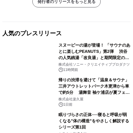
発行者のリリースをもっと見る
人気のプレスリリース
スヌーピーの湯が登場！ 「サウナのあ
とに楽しむPEANUTS」第2弾 渋谷
の人気銭湯「改良湯」と期間限定のコ
1
ラボレーション サウナイキタイコラ
株式会社ソニー・クリエイティブプロダクツ
ボグッズも発売決定！
11時間前
帰りの渋滞を避けて「温泉＆サウナ」
三井アウトレットパーク木更津から車
で約5分 湯舞音 袖ケ浦店が夏フェア
2
メニューを提供
株式会社楽久屋
1日前
眠りづらさの正体──寝ると呼吸が弱
くなる"体の構造"をやさしく解説する
シリーズ第1回
3