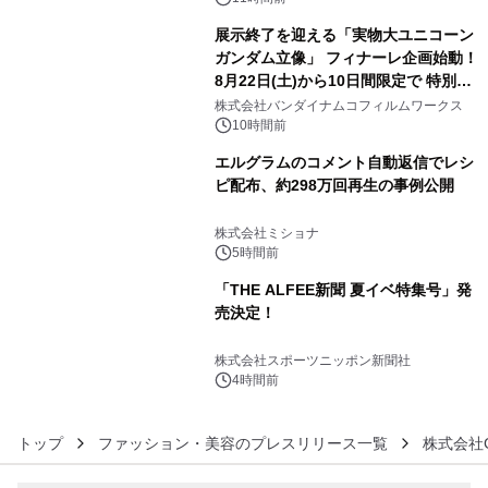
展示終了を迎える「実物大ユニコーン
ガンダム立像」 フィナーレ企画始動！
8月22日(土)から10日間限定で 特別映
4
像『UNICORN GUNDAM Statue ―
株式会社バンダイナムコフィルムワークス
BEYOND POSSIBILITY ―』を上映！
10時間前
エルグラムのコメント自動返信でレシ
ピ配布、約298万回再生の事例公開
5
株式会社ミショナ
5時間前
「THE ALFEE新聞 夏イベ特集号」発
売決定！
6
株式会社スポーツニッポン新聞社
4時間前
トップ
ファッション・美容のプレスリリース一覧
株式会社