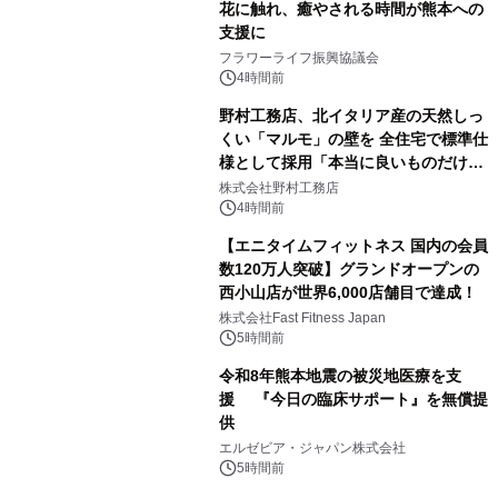
花に触れ、癒やされる時間が熊本への
支援に
フラワーライフ振興協議会
4時間前
野村工務店、北イタリア産の天然しっ
くい「マルモ」の壁を 全住宅で標準仕
様として採用「本当に良いものだけに
こだわる」
株式会社野村工務店
4時間前
【エニタイムフィットネス 国内の会員
数120万人突破】グランドオープンの
西小山店が世界6,000店舗目で達成！
株式会社Fast Fitness Japan
5時間前
令和8年熊本地震の被災地医療を支
援 『今日の臨床サポート』を無償提
供
エルゼビア・ジャパン株式会社
5時間前