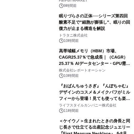
FanFun MARKET
9時間前
眠りづらさの正体──シリーズ第四回
酸素不足で"細胞が膨張し"、眠りの回
復力が止まる構造を解説
トラタニ株式会社
10時間前
高帯域幅メモリ（HBM）市場、
CAGR25.37％で急成長｜（CAGR）
25.37％ AIデータセンター・GPU需要
拡大が2035年の市場成長を牽引
株式会社レポートオーシャン
10時間前
『おぱんちゅうさぎ』『んぽちゃむ』
デザインのコスメ＆メイクパフがミル
フィーから登場！見ても使っても楽し
い、ポップでキュートなコレクショ
ライフスタイルカンパニー株式会社
ン。
11時間前
＜ケイウノ＞生まれたときの身長と同
じ長さで仕立てる出産記念ジュエリー
『First Measure Necklace』 を8月14