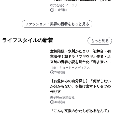
日(金)に発売
株式会社ケイ・ウノ
11時間前
ファッション・美容の新着をもっと見る
ライフスタイルの新着
もっと見る
空気階段・水川かたまり 初舞台・初
主演作！朝ドラ『ブギウギ』作者・足
立紳の青春小説を舞台化『春よ来い、
マジで来い』キービジュアル解禁！
（株）キョードーメディアス
2時間前
【お盆休みの自分探し】「何がしたい
か分からない」を抜け出すトリセツの
作り方
撫子Plus株式会社
3時間前
「こんな支援のかたちがあるなんて」