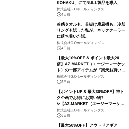
KOHAKU」にてNULL製品を導入
株式会社G.Oホールディングス
4日前
冷感タオルも、首掛け扇風機も、冷却
リングも試した私が、ネッククーラー
に落ち着いた話。
株式会社G.Oホールディングス
4日前
【最大10%OFF & ポイント最大20
倍】AZ.MARKET（エージーマーケッ
ト）の一部アイテムが『楽天お買い物
マラソン』でお得に！
株式会社G.Oホールディングス
5日前
【ポイントUP & 最大30%OFF】神ト
ク企画でお得にお買い物?️
✨【AZ.MARKET（エージーマーケッ
ト）】
株式会社G.Oホールディングス
6日前
【最大50%OFF】アウトドアギア