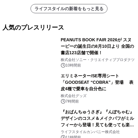
ライフスタイルの新着をもっと見る
人気のプレスリリース
PEANUTS BOOK FAIR 2026が スヌ
ーピーの誕生日の8月10日より 全国の
書店123店舗で開催！
1
株式会社ソニー・クリエイティブプロダクツ
10時間前
エリミネーター/SE専用シート
「GOODSEAT “COBRA”」登場 表
皮4種で愛車を自分色に
2
株式会社グッズ
7時間前
『おぱんちゅうさぎ』『んぽちゃむ』
デザインのコスメ＆メイクパフがミル
フィーから登場！見ても使っても楽し
3
い、ポップでキュートなコレクショ
ライフスタイルカンパニー株式会社
ン。
11時間前