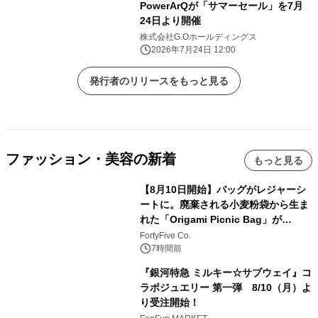
PowerArQが「サマーセール」を7月
24日より開催
株式会社G.Oホールディングス
2026年7月24日 12:00
発行者のリリースをもっと見る
ファッション・美容の新着
もっと見る
【8月10日開始】バッグがレジャーシ
ートに。廃棄される小麦粉袋から生ま
れた「Origami Picnic Bag」が
Makuakeに登場
FortyFive Co.
7時間前
『銀河特急 ミルキー☆サブウェイ』コ
ラボジュエリー 第一弾 8/10（月）よ
り受注開始！