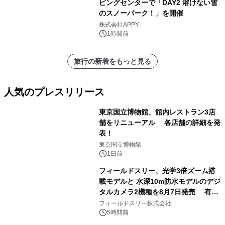
ピングセンターで「DAY2 溶けない雪
のスノーパーク！」を開催
株式会社APPY
1時間前
旅行の新着をもっと見る
人気のプレスリリース
東京国立博物館、館内レストラン3店
舗をリニューアル 各店舗の詳細を発
表！
1
東京国立博物館
1日前
フィールドスリー、光学3倍ズーム搭
載モデルと 水深10m防水モデルのデジ
タルカメラ2機種を8月7日発売 有効
2
約1300万画素、用途別に選べるコンデ
フィールドスリー株式会社
ジ新登場
5時間前