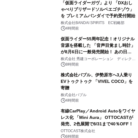
「仮面ライダーガヴ」より 「DXおし
ゃべりブリザードソルベエゴチゾウ」
を プレミアムバンダイで予約受付開始
3
株式会社BANDAI SPIRITS EC戦略部
4時間前
仮面ライダー55周年記念！オリジナル
音源を搭載した 「音声目覚まし時計」
が8月6日に一般発売開始！ あの日の
4
大興奮が今甦る
株式会社 秀建コーポレーション ディレクト
アートギャラリー
8時間前
株式会社バブル、伊勢原市へ3人乗り
EVトゥクトゥク 「VIVEL COCO」を
寄贈
5
株式会社バブル
4時間前
有線CarPlay／Android Autoをワイヤ
レス化 「Mini Aura」 OTTOCASTが
発売、2色展開で8/31まで40％OFF！
6
OTTOCAST株式会社
6時間前