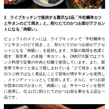
3 ライブキッチンで提供する贅沢な2品「牛牡蠣串カツ
と牛タンのどて焼き」と、削りたてのかつお節がアクセン
トになる「肉吸い」
ビュッフェのメインには、ライブキッチンで「牛牡蠣串カ
ツと牛タンのどて焼き」と、削りたてのかつお節がアクセ
ントになる「肉吸い」を提供します。大阪の風情を色濃く
残す「新世界」の名物「串カツ」を、OMO7大阪ではフラ
ンス料理で定番の牛肉と牡蠣で表現しています。また、新
世界で串カツと並んで親しまれている「どて焼き」を本来
のスジ肉ではなく煮込むことで旨味が増す牛タンを使用し
、メインディッシュとして提供します。さらに、かつお節
や昆布の出汁がきいた「肉吸い」は、牛サーロインを贅沢
に使用し、仕上げに削りたてのかつお節を乗せる上品な一
品です。