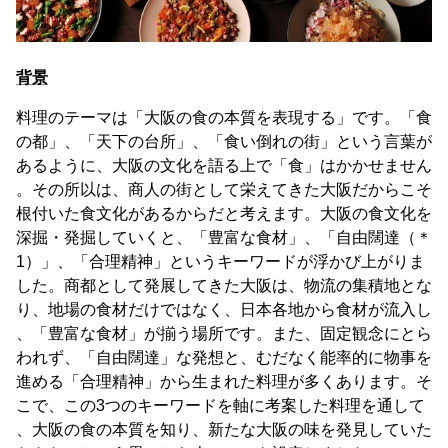
背景
料理のテーマは「大阪の食の本質を表現する」です。「食
の都」、「天下の台所」、「食い倒れの街」という言葉が
あるように、大阪の文化を語る上で「食」はかかせません
。その所以は、商人の街として栄えてきた大阪だからこそ
根付いた食文化があるからだと考えます。大阪の食文化を
深掘・発掘していくと、「豊富な食材」、「自由闊達（＊
1）」、「合理精神」というキーワードが浮かび上がりま
した。商都として発展してきた大阪は、物流の集積地とな
り、地場の食材だけではなく、日本各地から食材が流入し
、「豊富な食材」が揃う場所です。また、固定観念にとら
われず、「自由闊達」な発想と、むだなく能率的に物事を
進める「合理精神」から生まれた料理が多くあります。そ
こで、この3つのキーワードを軸に考案した料理を通して
、大阪の食の本質を知り、新たな大阪の味を発見していた