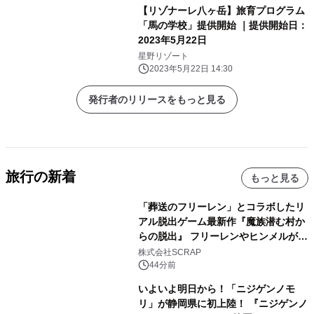
【リゾナーレ八ヶ岳】旅育プログラム
「馬の学校」提供開始 ｜提供開始日：
2023年5月22日
星野リゾート
2023年5月22日 14:30
発行者のリリースをもっと見る
旅行の新着
もっと見る
「葬送のフリーレン」とコラボしたリ
アル脱出ゲーム最新作『魔族潜む村か
らの脱出』 フリーレンやヒンメルが武
器を手に魔族を見据える描き下ろしメ
株式会社SCRAP
インビジュアル公開
44分前
いよいよ明日から！「ニジゲンノモ
リ」が静岡県に初上陸！ 『ニジゲンノ