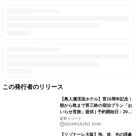
この発行者のリリース
【奥入瀬渓流ホテル】苔10周年記念！
朝から晩まで苔三昧の宿泊プラン「お
いらせ苔旅」提供 | 予約開始日：2023
年6月13日／期間：2023年6月24日〜
星野リゾート
2024年6月19日
2023年5月29日 10:00
【リゾナーレ大阪】泡、波、光の現象