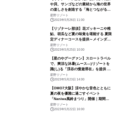
や貝、サンゴなどの素材から海の世界
の楽しさを創造する「海とつながるア
トリエ」誕生｜期間：2023年6月1
星野リゾート
日〜9月30日
2023年5月26日 11:00
【リゾナーレ那須】花ズッキーニや稚
鮎、胡瓜など夏の味覚を堪能する 夏限
定ディナーコースを提供～メインダイ
ニング「OTTO SETTE(オットセッテ)
星野リゾート
NASU(ナス)」のフルコース～| 期間：
2023年5月25日 10:00
2023年6月21日～9月15日
【星のやグーグァン】スロートラベル
で、爽涼な沐暑(ムース―)リゾートを
識(し)る「渓谷の慢遊滞在」を提供 ～
森林散策や川辺のピクニックで谷關(グ
星野リゾート
ーグァン)と「つながる」2泊3日の滞
2023年5月23日 14:00
在プログラム～｜期間：2023年7月1
【OMO7大阪】涼やかな音色とともに
日〜8月31日
夏の夜を優雅に過ごすイベント
「Naniwa風鈴まつり」開催｜期間：
2023年6月1日～8月31日
星野リゾート
2023年5月22日 16:00