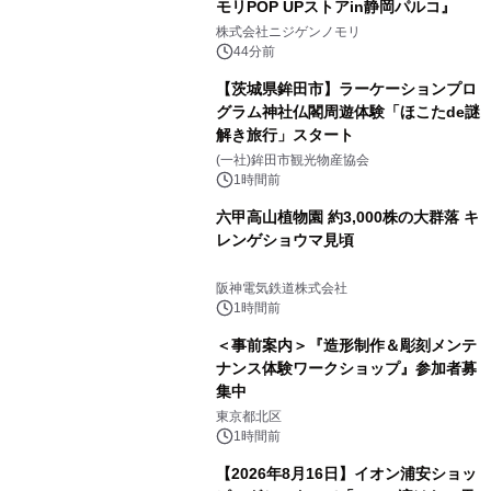
モリPOP UPストアin静岡パルコ』
株式会社ニジゲンノモリ
44分前
【茨城県鉾田市】ラーケーションプロ
グラム神社仏閣周遊体験「ほこたde謎
解き旅行」スタート
(一社)鉾田市観光物産協会
1時間前
六甲高山植物園 約3,000株の大群落 キ
レンゲショウマ見頃
阪神電気鉄道株式会社
1時間前
＜事前案内＞『造形制作＆彫刻メンテ
ナンス体験ワークショップ』参加者募
集中
東京都北区
1時間前
【2026年8月16日】イオン浦安ショッ