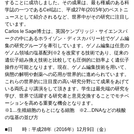
することに成功しました。その成果は、最も権威のある科
学誌の一つであるCell誌に、平成27年(2015年)のベストニ
ュースとして紹介されるなど、世界中がその研究に注目し
ています。
Carlos le Sage博士は、英国ケンブリッジ・サイエンスパ
ークの中にあるホライゾン・ディスカバリー社でゲノム編
集の研究グループを牽引しています。ゲノム編集は任意の
ゲノム領域の塩基配列※2 を改変する技術であり、従来の
遺伝子組み換え技術と比較しても圧倒的に効率よく遺伝子
操作が可能となります。現在、ゲノム編集技術を用いて、
病態の解明や創薬への応用が世界的に進められています。
これらの世界的に注目度の高い研究分野にて成果をあげて
いる両氏より講演をして頂きます。学生は最先端の研究を
学び、世界で活躍する研究者と意見交換することでモチベ
ーションを高める重要な機会となります。
※1…生殖細胞のもとになる細胞 ※2…DNAなどの核酸
の塩基の並び方
■日 時：平成28年（2016年）12月9日（金）