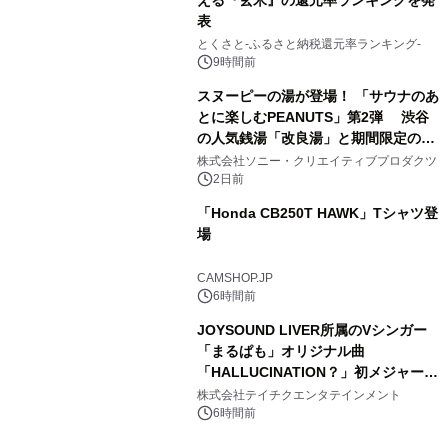
える『玄米』の還元率ランキングを発
表
3
とくさと-ふるさと納税還元率ランキング-
9時間前
スヌーピーの湯が登場！ 「サウナのあ
とに楽しむPEANUTS」第2弾 渋谷
の人気銭湯「改良湯」と期間限定のコ
4
ラボレーション サウナイキタイコラ
株式会社ソニー・クリエイティブプロダクツ
ボグッズも発売決定！
2日前
「Honda CB250T HAWK」Tシャツ登
場
5
CAMSHOP.JP
6時間前
JOYSOUND LIVER所属のVシンガー
「まるぱも」オリジナル曲
「HALLUCINATION？」初メジャー配
6
信リリース決定！
株式会社テイチクエンタテインメント
6時間前