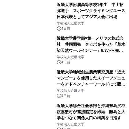
近畿大学附属高等学校1年生 中山拓
弥選手 スポーツクライミングユース
日本代表としてアジア大会に出場
学校法人近畿大学
4日前
近畿大学農学部×第一メリヤス株式会
社 共同開発 タヒボを使った「草木
染天然ウールインナー」8/7から先行
販売
学校法人近畿大学
4日前
近畿大学地域創生農業研究所産「近大
マンゴー」を使用したスイーツメニュ
ーをアドベンチャーワールドにて販売
します パークでしか味わえない期間
学校法人近畿大学
限定スイーツを楽しんで♪
4日前
近畿大学総合社会学部と沖縄県島尻郡
渡嘉敷村が連携協定を締結 離島と大
学をつなぐ関係人口の構築を目指す
学校法人近畿大学