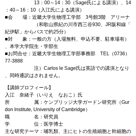
13：00～14：30（Sage氏による講演）、14
：40～16：10（入江氏による講演）
■会 場：近畿大学生物理工学部 3号館3階 アリーナ
（和歌山県紀の川市西三谷930、JR阪和線「
紀伊駅」からバスで約25分）
■対 象：一般の方（入場無料、申込不要、駐車場有）
、本学大学院生・学部生
■お問合せ：近畿大学生物理工学部事務部 TEL（0736）
77-3888
注）Carlos le Sage氏は英語での講演となり
、同時通訳はされません。
【講師プロフィール】
入江 奈緒子（いりえ なおこ）氏
所 属：ケンブリッジ大学ガードン研究所（Gur
don Institute, University of Cambridge）
職 名：研究員
学 位：医学博士
主な研究テーマ：哺乳類、主にヒトの生殖細胞と幹細胞の