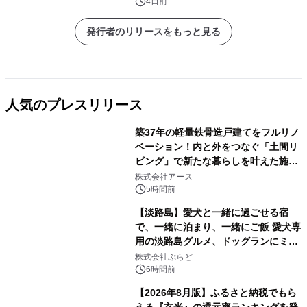
4日前
発行者のリリースをもっと見る
人気のプレスリリース
築37年の軽量鉄骨造戸建てをフルリノ
ベーション！内と外をつなぐ「土間リ
ビング」で新たな暮らしを叶えた施工
1
事例を株式会社アースが公開
株式会社アース
5時間前
【淡路島】愛犬と一緒に過ごせる宿
で、一緒に泊まり、一緒にご飯 愛犬専
用の淡路島グルメ、ドッグランにミニ
2
プール グランピングとトレーラーハウ
株式会社ぷらど
スの2施設で
6時間前
【2026年8月版】ふるさと納税でもら