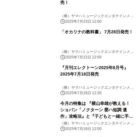
売！
（株）ヤマハミュージックエンタテインメン
トHD
2025年7月23日 12:00
「オカリナの教科書」 7月28日発売！
（株）ヤマハミュージックエンタテインメン
トHD
2025年7月22日 12:00
『月刊エレクトーン2025年8月号』
2025年7月18日発売
（株）ヤマハミュージックエンタテインメン
トHD
2025年7月18日 12:30
今月の特集は 『横山幸雄が教える！
ショパン「ノクターン 嬰ハ短調 遺
作」攻略法』と『子どもと一緒に手作
り楽器で遊ぼう！』「月刊ピアノ
（株）ヤマハミュージックエンタテインメン
トHD
2025年8月号」 2025年7月18日発売
2025年7月18日 12:00