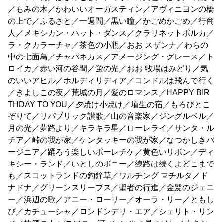
／もみの木／かわいいオーガスティン／アヴィニヨンの橋
の上で／ふるさと／一週間／黒い瞳／かごめかごめ／行商
人／メキシカン・ハット・ダンス／クラリネットポルカ／
ラ・クカラーチャ／茶色の小瓶／おお スザンナ／わらの
中の七面鳥／チャパネカス／アメージング・グレース／ト
ロイカ／赤い河の谷間／蛍の光／おお 牧場はみどり／気
のいいアヒル／ホルディリディア／コンドルは飛んで行く
／きよしこの夜／荒城の月／愛のロマンス／HAPPY BIR
THDAY TO YOU／夕焼け小焼け／埴生の宿／もろびとこ
ぞりて／リパブリック讃歌／山の音楽家／ジングルベル／
月の光／夢路より／キラキラ星／ローレライ／サンタ・ル
チア／峠の我が家／ケンタッキーの我が家／なつかしきバ
ージニア／踊ろう楽しいポーレチケ／黄色いリボン／ディ
キシー・ランド／いとしのボニー／線路は続くよどこまで
も／スコットランドの釣鐘草／ワルチング マチルダ／ド
ナドナ／グリーンスリーブス／聖者の行進／金髪のジェニ
ー／浜辺の歌／アニー・ローリー／オーラ・リー／ともし
び／カチューシャ／ロンドンデリ・エア／シェリト・リン