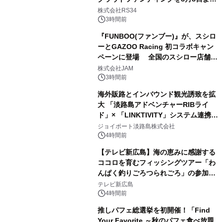
開始
株式会社RS34
3時間前
『FUNBOO(ファンブー)』が、スシロ
ーとGAZOO Racing 初コラボキャン
ペーンに登場 全国のスシロー店舗で
GR 4車種の FUNBOO(ミニカー)付き
株式会社JAM
メニューが展開されます
3時間前
海外販路とインバウンド観光誘致を拡
大 「淡路島アドベンチャーRIBライ
ド」× 「LINKTIVITY」システム連携を
開始！
ジョイポート淡路島株式会社
4時間前
【テレビ新広島】海の恵みに感謝する
ココロを育むフィッシングツアー「わ
んぱく釣りごろつられごろ」の参加小
学生を募集
テレビ新広島
4時間前
推しパフェ総選挙を初開催！「Find
Your Favorite ～秋のパフェ食べ放題