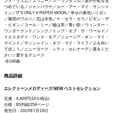
ング・リズム／スワニー／ス・ワンダフル／誰かが私を見
つめている／ジャンバラヤ／ユー・アー・マイ・サンシャ
イン／IT'S ONLY A PAPER MOON／幸せの黄色いリボン
／魅惑のワルツ／恋は水色／ケ・セラ・セラ／ビギン・ザ
・ビギン／コール・ミー／嘘は罪／青い影／ウィンター・
ワンダーランド／シング／トップ・オブ・ザ・ワールド／
イエスタデイ・ワンス・モア／ジョージア・オン・マイ・
マインド／サンシャイン・オブ・マイ・ライフ／上を向い
て歩こう／ニューヨーク・シティ・セレナーデ／翼をくだ
さい／愛するデューク
-全240曲-
商品詳細
エレクトーンメロディーズ NEW ベストセレクション
定価：4,400円(10％税込)
仕様：B5判縦/256ページ
発売日：2023年7月19日