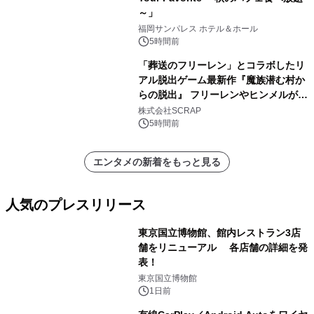
～」
福岡サンパレス ホテル＆ホール
5時間前
「葬送のフリーレン」とコラボしたリ
アル脱出ゲーム最新作『魔族潜む村か
らの脱出』 フリーレンやヒンメルが武
器を手に魔族を見据える描き下ろしメ
株式会社SCRAP
インビジュアル公開
5時間前
エンタメの新着をもっと見る
人気のプレスリリース
東京国立博物館、館内レストラン3店
舗をリニューアル 各店舗の詳細を発
表！
1
東京国立博物館
1日前