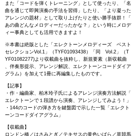
また「コードを弾くトレーニング」として使ったり、「名
曲を通じて即興演奏の手法を習得」したり、「より凝った
アレンジの題材」として取り上げたりと使い勝手抜群！「
あの曲どんなメロディーだったかな？」という時にメロデ
ィー事典としても活用できますよ！
※本書は絶版とした「エレクトーンメロディーズ ベスト
セレクションVol.1」（TYF01093438）「同 Vol.2」（T
YF01082277)より収載曲を抜粋し、新規要素（新収載曲
、伴奏形提示、アレンジ解説、エレクトーンコードダイア
グラム）を加えて1冊に再編集したものです。
【記事】
・作・編曲家、柏木玲子氏によるアレンジ演奏方法解説「
エレクトーンで１段譜から演奏、アレンジしてみよう！」
・144のコードの弾き方を鍵盤図で示した一覧「エレクト
ーンコードダイアグラム」
【収載曲】
ロンドン橋／はさみとぎ／テキサスの黄色いばら／草競馬