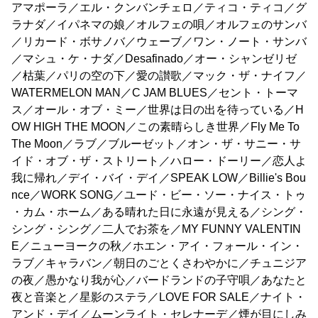
アマポーラ／エル・クンバンチェロ／ティコ・ティコ／グ
ラナダ／イパネマの娘／オルフェの唄／オルフェのサンバ
／リカード・ボサノバ／ウェーブ／ワン・ノート・サンバ
／マシュ・ケ・ナダ／Desafinado／オー・シャンゼリゼ
／枯葉／パリの空の下／愛の讃歌／マック・ザ・ナイフ／
WATERMELON MAN／C JAM BLUES／セント・トーマ
ス／オール・オブ・ミー／世界は日の出を待っている／H
OW HIGH THE MOON／この素晴らしき世界／Fly Me To
The Moon／ラブ／ブルーゼット／オン・ザ・サニー・サ
イド・オブ・ザ・ストリート／ハロー・ドーリー／恋人よ
我に帰れ／デイ・バイ・デイ／SPEAK LOW／Billie's Bou
nce／WORK SONG／ユード・ビー・ソー・ナイス・トゥ
・カム・ホーム／ある晴れた日に永遠が見える／シング・
シング・シング／二人でお茶を／MY FUNNY VALENTIN
E／ニューヨークの秋／ホエン・アイ・フォール・イン・
ラブ／キャラバン／朝日のごとくさわやかに／チュニジア
の夜／愚かなり我が心／バードランドの子守唄／あなたと
夜と音楽と／星影のステラ／LOVE FOR SALE／ナイト・
アンド・デイ／ムーンライト・セレナーデ／煙が目にしみ