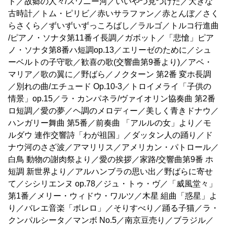
ド／故郷の人々/スワニー河／いいやつ見つけた／大きな
古時計／トム・ピリビ／赤いサラファン／赤とんぼ／さく
らさくら／ずいずいずっころばし／ラルゴ／トルコ行進曲
/ピアノ・ソナタ第11番イ長調／ガボット／「悲愴」ピア
ノ・ソナタ第8番ハ短調op.13／エリーゼのために／シュ
ーベルトの子守歌／歓喜の歌(交響曲第9番より)／アベ・
マリア／歌の翼に／野ばら／ノクターン 第2番 変ホ長調
／別れの曲/エチュード Op.10-3／トロイメライ「子供の
情景」op.15／ラ・カンパネラ/ヴァイオリン協奏曲 第2番
ロ短調／愛の夢／ヘ調のメロディー／美しく青きドナウ／
ハンガリー舞曲 第5番／前奏曲 「アルルの女」より／モ
ルダウ 連作交響詩「わが祖国」／ダッタン人の踊り／ド
ナウ河のさざ波／アマリリス／アメリカン・パトロール／
白鳥 動物の謝肉祭より／愛の挨拶／家路/交響曲第9番 ホ
短調 新世界より／アルハンブラの思い出／野ばらに寄せ
て／シシリエンヌ op.78／ジュ・トゥ・ヴ／「威風堂々」
第1番／メリー・ウィドウ・ワルツ／木星 組曲「惑星」よ
り／バレエ音楽「ボレロ」／そりすべり／踊る子猫／ラ・
クンパルシータ／マンボ No.5／南京豆売り／ブラジル／