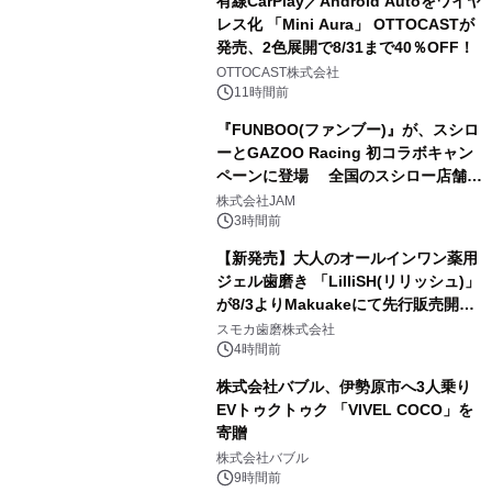
有線CarPlay／Android Autoをワイヤ
レス化 「Mini Aura」 OTTOCASTが
発売、2色展開で8/31まで40％OFF！
2
OTTOCAST株式会社
11時間前
『FUNBOO(ファンブー)』が、スシロ
ーとGAZOO Racing 初コラボキャン
ペーンに登場 全国のスシロー店舗で
3
GR 4車種の FUNBOO(ミニカー)付き
株式会社JAM
メニューが展開されます
3時間前
【新発売】大人のオールインワン薬用
ジェル歯磨き 「LilliSH(リリッシュ)」
が8/3よりMakuakeにて先行販売開
4
始！
スモカ歯磨株式会社
4時間前
株式会社バブル、伊勢原市へ3人乗り
EVトゥクトゥク 「VIVEL COCO」を
寄贈
5
株式会社バブル
9時間前