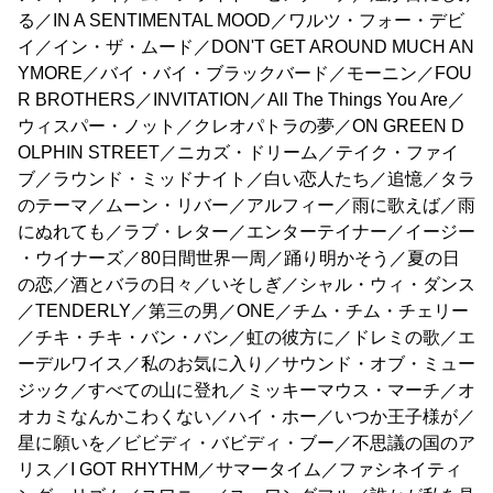
る／IN A SENTIMENTAL MOOD／ワルツ・フォー・デビ
イ／イン・ザ・ムード／DON'T GET AROUND MUCH AN
YMORE／バイ・バイ・ブラックバード／モーニン／FOU
R BROTHERS／INVITATION／All The Things You Are／
ウィスパー・ノット／クレオパトラの夢／ON GREEN D
OLPHIN STREET／ニカズ・ドリーム／テイク・ファイ
ブ／ラウンド・ミッドナイト／白い恋人たち／追憶／タラ
のテーマ／ムーン・リバー／アルフィー／雨に歌えば／雨
にぬれても／ラブ・レター／エンターテイナー／イージー
・ウイナーズ／80日間世界一周／踊り明かそう／夏の日
の恋／酒とバラの日々／いそしぎ／シャル・ウィ・ダンス
／TENDERLY／第三の男／ONE／チム・チム・チェリー
／チキ・チキ・バン・バン／虹の彼方に／ドレミの歌／エ
ーデルワイス／私のお気に入り／サウンド・オブ・ミュー
ジック／すべての山に登れ／ミッキーマウス・マーチ／オ
オカミなんかこわくない／ハイ・ホー／いつか王子様が／
星に願いを／ビビディ・バビディ・ブー／不思議の国のア
リス／I GOT RHYTHM／サマータイム／ファシネイティ