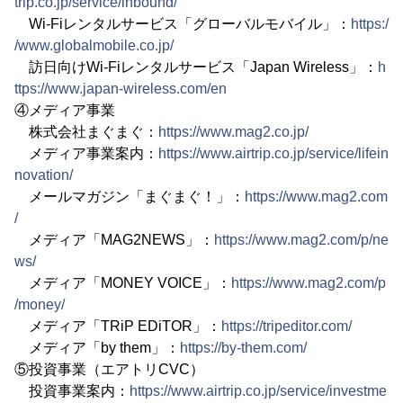
trip.co.jp/service/inbound/
Wi-Fiレンタルサービス「グローバルモバイル」：
https:/
/www.globalmobile.co.jp/
訪日向けWi-Fiレンタルサービス「Japan Wireless」：
h
ttps://www.japan-wireless.com/en
④メディア事業
株式会社まぐまぐ：
https://www.mag2.co.jp/
メディア事業案内：
https://www.airtrip.co.jp/service/lifein
novation/
メールマガジン「まぐまぐ！」：
https://www.mag2.com
/
メディア「MAG2NEWS」：
https://www.mag2.com/p/ne
ws/
メディア「MONEY VOICE」：
https://www.mag2.com/p
/money/
メディア「TRiP EDiTOR」：
https://tripeditor.com/
メディア「by them」：
https://by-them.com/
⑤投資事業（エアトリCVC）
投資事業案内：
https://www.airtrip.co.jp/service/investme