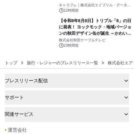
5
キャラフレ｜株式会社エイプリル・データ・
デザインズ
12時間前
【令和8年8月8日】トリプル「8」の日
に発表！ ヨックモック・地域バージョ
ンの秋田デザイン缶が誕生 ～かわいい
6
秋田犬の子犬と秋田の四季と名所を巡
株式会社秋田ケーブルテレビ
るパッケージ～ 9月1日(火)秋田県内で
23時間前
販売開始
トップ
旅行・レジャーのプレスリリース一覧
株式会社エア
プレスリリース配信
サポート
関連サービス
•
運営会社