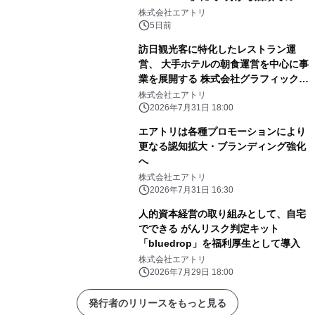
レゼント企画を開始！
株式会社エアトリ
5日前
訪日観光客に特化したレストラン運
営、 大手ホテルの朝食運営を中心に事
業を展開する 株式会社グラフィックホ
ールディングスと資本業務提携
株式会社エアトリ
2026年7月31日 18:00
エアトリは各種プロモーションにより
更なる認知拡大・ブランディング強化
へ
株式会社エアトリ
2026年7月31日 16:30
人的資本経営の取り組みとして、自宅
でできる がんリスク判定キット
「bluedrop」を福利厚生として導入
株式会社エアトリ
2026年7月29日 18:00
発行者のリリースをもっと見る