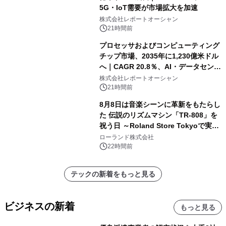
5G・IoT需要が市場拡大を加速
株式会社レポートオーシャン
21時間前
プロセッサおよびコンピューティング
チップ市場、2035年に1,230億米ドル
へ｜CAGR 20.8％、AI・データセンタ
ー需要が成長を牽引
株式会社レポートオーシャン
21時間前
8月8日は音楽シーンに革新をもたらし
た 伝説のリズムマシン「TR-808」を
祝う日 ～Roland Store Tokyoで実機
を展示しての 記念キャンペーンを開
ローランド株式会社
催 英国ラジオ「NTS」の 特別プログ
22時間前
ラムや、「TR-808」を愛する伝説的
アーティストを フィーチャーしたアニ
テックの新着をもっと見る
メーションを公開～
ビジネスの新着
もっと見る