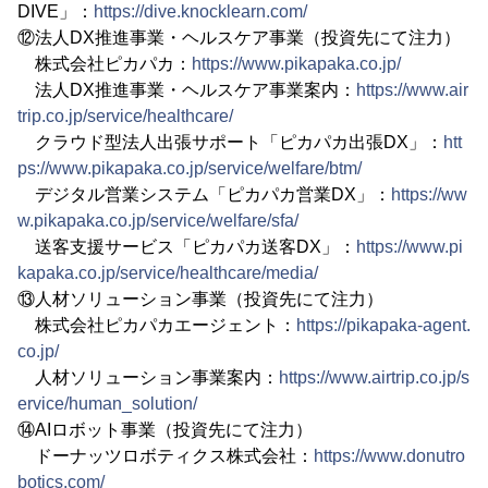
DIVE」：
https://dive.knocklearn.com/
⑫法人DX推進事業・ヘルスケア事業（投資先にて注力）
株式会社ピカパカ：
https://www.pikapaka.co.jp/
法人DX推進事業・ヘルスケア事業案内：
https://www.air
trip.co.jp/service/healthcare/
クラウド型法人出張サポート「ピカパカ出張DX」：
htt
ps://www.pikapaka.co.jp/service/welfare/btm/
デジタル営業システム「ピカパカ営業DX」：
https://ww
w.pikapaka.co.jp/service/welfare/sfa/
送客支援サービス「ピカパカ送客DX」：
https://www.pi
kapaka.co.jp/service/healthcare/media/
⑬人材ソリューション事業（投資先にて注力）
株式会社ピカパカエージェント：
https://pikapaka-agent.
co.jp/
人材ソリューション事業案内：
https://www.airtrip.co.jp/s
ervice/human_solution/
⑭AIロボット事業（投資先にて注力）
ドーナッツロボティクス株式会社：
https://www.donutro
botics.com/