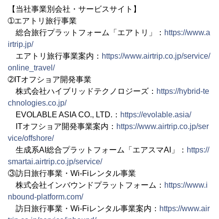
【当社事業別会社・サービスサイト】
➀エアトリ旅行事業
総合旅行プラットフォーム「エアトリ」：
https://www.a
irtrip.jp/
エアトリ旅行事業案内：
https://www.airtrip.co.jp/service/
online_travel/
➁ITオフショア開発事業
株式会社ハイブリッドテクノロジーズ：
https://hybrid-te
chnologies.co.jp/
EVOLABLE ASIA CO., LTD.：
https://evolable.asia/
ITオフショア開発事業案内：
https://www.airtrip.co.jp/ser
vice/offshore/
生成系AI総合プラットフォーム「エアスマAI」：
https://
smartai.airtrip.co.jp/service/
③訪日旅行事業・Wi-Fiレンタル事業
株式会社インバウンドプラットフォーム：
https://www.i
nbound-platform.com/
訪日旅行事業・Wi-Fiレンタル事業案内：
https://www.air