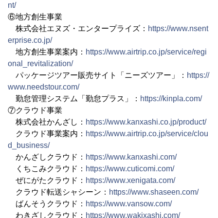
nt/
⑥地方創生事業
株式会社エヌズ・エンタープライズ：
https://www.nsent
erprise.co.jp/
地方創生事業案内：
https://www.airtrip.co.jp/service/regi
onal_revitalization/
パッケージツアー販売サイト「ニーズツアー」：
https://
www.needstour.com/
勤怠管理システム「勤怠プラス」：
https://kinpla.com/
⑦クラウド事業
株式会社かんざし：
https://www.kanxashi.co.jp/product/
クラウド事業案内：
https://www.airtrip.co.jp/service/clou
d_business/
かんざしクラウド：
https://www.kanxashi.com/
くちこみクラウド：
https://www.cuticomi.com/
ぜにがたクラウド：
https://www.xenigata.com/
クラウド転送シャシーン：
https://www.shaseen.com/
ばんそうクラウド：
https://www.vansow.com/
わきざしクラウド：
https://www.wakixashi.com/