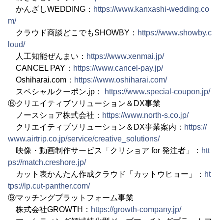
かんざしWEDDING：
https://www.kanxashi-wedding.co
m/
クラウド商談どこでもSHOWBY：
https://www.showby.c
loud/
人工知能ぜんまい：
https://www.xenmai.jp/
CANCEL PAY：
https://www.cancel-pay.jp/
Oshiharai.com：
https://www.oshiharai.com/
スペシャルクーポン.jp：
https://www.special-coupon.jp/
⑧クリエイティブソリューション＆DX事業
ノースショア株式会社：
https://www.north-s.co.jp/
クリエイティブソリューション＆DX事業案内：
https://
www.airtrip.co.jp/service/creative_solutions/
映像・動画制作サービス「クリショア for 発注者」：
htt
ps://match.creshore.jp/
カット表かんたん作成クラウド「カットウヒョー」：
ht
tps://lp.cut-panther.com/
⑨マッチングプラットフォーム事業
株式会社GROWTH：
https://growth-company.jp/