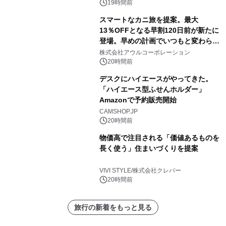
19時間前
スマートなカニ旅を提案。最大
13％OFFとなる早割120日前が新たに
登場。早めの計画でいつもと変わらぬ
大人の冬旅を。ー夕日ヶ浦温泉「佳松
株式会社アウルコーポレーション
苑 別邸ふうか」ー
20時間前
デスクにハイエースがやってきた。
「ハイエース型ふせんホルダー」
Amazonで予約販売開始
CAMSHOP.JP
20時間前
物価高で注目される「価値あるものを
長く使う」住まいづくりを提案
VIVI STYLE/株式会社クレバー
20時間前
旅行の新着をもっと見る