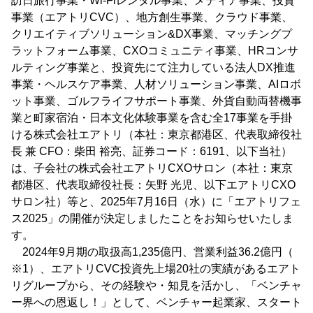
訪日旅行事業・Wi-Fiレンタル事業、メディア事業、投資
事業（エアトリCVC）、地方創生事業、クラウド事業、
クリエイティブソリューション&DX事業、マッチングプ
ラットフォーム事業、CXOコミュニティ事業、HRコンサ
ルティング事業と、投資先にて注力している法人DX推進
事業・ヘルスケア事業、人材ソリューション事業、AIロボ
ット事業、ゴルフライフサポート事業、外貨自動両替機事
業と町家宿泊・日本文化体験事業を含む全17事業を手掛
ける株式会社エアトリ（本社：東京都港区、代表取締役社
長 兼 CFO：柴田 裕亮、証券コード：6191、以下当社）
は、子会社の株式会社エアトリCXOサロン（本社：東京
都港区、代表取締役社長：矢野 光児、以下エアトリCXO
サロン社）等と、2025年7月16日（水）に「エアトリフェ
ス2025」の開催が決定しましたことをお知らせいたしま
す。
2024年9月期の取扱高1,235億円、営業利益36.2億円（
※1）、エアトリCVC投資先上場20社の実績があるエアト
リグループから、その経験や・知見を活かし、「ベンチャ
ー界への恩返し！」として、ベンチャー起業家、スタート