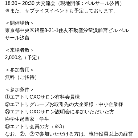
18:30～20:30 大交流会（現地開催：ベルサール汐留）
※また、サプライズイベントも予定しております。
＜開催場所＞
東京都中央区銀座8-21-1住友不動産汐留浜離宮ビル ベル
サール汐留
＜来場者数＞
2,000名（予定）
＜参加費用＞
無料（ご招待）
＜参加条件＞
①エアトリCXOサロン有料会員様
②エアトリグループお取引先の大企業様・中小企業様
③エアトリCXOサロン説明会に参加いただいた方
④学生起業家・学生
⑤エアトリ会員の方（※3）
なお、②、③で参加いただける方は、執行役員以上の経営