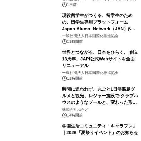
ボグッズも発売決定！
1日前
現役留学生がつくる、留学生のため
の、留学生専用プラットフォーム
Japan Alumni Network（JAN）β版
2
をリリース
一般社団法人日本国際化推進協会
11時間前
世界とつながる、日本をひらく。 創立
13周年、JAPI公式Webサイトを全面
リニューアル
3
一般社団法人日本国際化推進協会
11時間前
時間に追われず、丸ごと1日淡路島グ
ルメと観光、レジャー施設で クラブハ
ウスのようなプールと、変わった形の
4
サウナも 「THE BOXY AWAJI」のお
株式会社ぷらど
得な素泊まり連泊プランで
14時間前
学園生活コミュニティ「キャラフレ」
｜2026『夏祭りイベント』のお知らせ