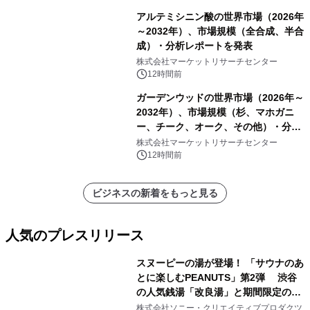
アルテミシニン酸の世界市場（2026年
～2032年）、市場規模（全合成、半合
成）・分析レポートを発表
株式会社マーケットリサーチセンター
12時間前
ガーデンウッドの世界市場（2026年～
2032年）、市場規模（杉、マホガニ
ー、チーク、オーク、その他）・分析
レポートを発表
株式会社マーケットリサーチセンター
12時間前
ビジネスの新着をもっと見る
人気のプレスリリース
スヌーピーの湯が登場！ 「サウナのあ
とに楽しむPEANUTS」第2弾 渋谷
の人気銭湯「改良湯」と期間限定のコ
1
ラボレーション サウナイキタイコラ
株式会社ソニー・クリエイティブプロダクツ