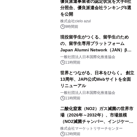
優良派遣事業者の認定状況を大手8社
分照合、優良派遣会社ランキング6選
を公開
株式会社cielo azul
9時間前
現役留学生がつくる、留学生のため
の、留学生専用プラットフォーム
Japan Alumni Network（JAN）β版
をリリース
一般社団法人日本国際化推進協会
11時間前
世界とつながる、日本をひらく。 創立
13周年、JAPI公式Webサイトを全面
リニューアル
一般社団法人日本国際化推進協会
11時間前
二酸化窒素（NO2）ガス滅菌の世界市
場（2026年～2032年）、市場規模
（NO2滅菌チャンバー、インジケータ
ーおよびモニタリングシステム、その
株式会社マーケットリサーチセンター
他）・分析レポートを発表
12時間前