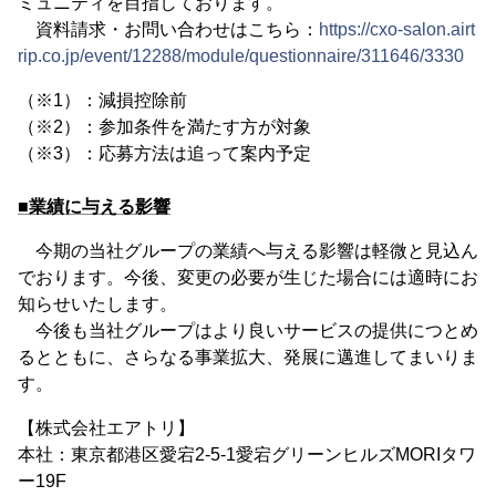
ミュニティを目指しております。
資料請求・お問い合わせはこちら：
https://cxo-salon.airt
rip.co.jp/event/12288/module/questionnaire/311646/3330
（※1）：減損控除前
（※2）：参加条件を満たす方が対象
（※3）：応募方法は追って案内予定
■業績に与える影響
今期の当社グループの業績へ与える影響は軽微と見込ん
でおります。今後、変更の必要が生じた場合には適時にお
知らせいたします。
今後も当社グループはより良いサービスの提供につとめ
るとともに、さらなる事業拡大、発展に邁進してまいりま
す。
【株式会社エアトリ】
本社：東京都港区愛宕2-5-1愛宕グリーンヒルズMORIタワ
ー19F