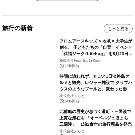
旅行の新着
もっと見る
フロムアースキッズ × 地域 × 大学生が
創る、 子どもたちの「自育」イベント
「諸福ジーク×Lifehug」 を8月23日
(日)開催
株式会社From Earth Kids
12時間前
時間に追われず、丸ごと1日淡路島グ
ルメと観光、レジャー施設で クラブハ
ウスのようなプールと、変わった形の
サウナも 「THE BOXY AWAJI」のお
株式会社ぷらど
得な素泊まり連泊プランで
14時間前
北前船の歴史が息づく港町・三国湊で
上質な滞在を 「オーベルジュほまち
三國湊」 1泊2食付の旅行商品を発売
株式会社ぷらど