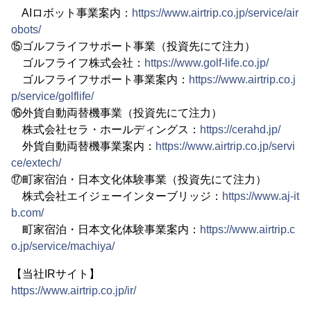
AIロボット事業案内：
https://www.airtrip.co.jp/service/air
obots/
⑮ゴルフライフサポート事業（投資先にて注力）
ゴルフライフ株式会社：
https://www.golf-life.co.jp/
ゴルフライフサポート事業案内：
https://www.airtrip.co.j
p/service/golflife/
⑯外貨自動両替機事業（投資先にて注力）
株式会社セラ・ホールディングス：
https://cerahd.jp/
外貨自動両替機事業案内：
https://www.airtrip.co.jp/servi
ce/extech/
⑰町家宿泊・日本文化体験事業（投資先にて注力）
株式会社エイジェーインターブリッジ：
https://www.aj-it
b.com/
町家宿泊・日本文化体験事業案内：
https://www.airtrip.c
o.jp/service/machiya/
【当社IRサイト】
https://www.airtrip.co.jp/ir/