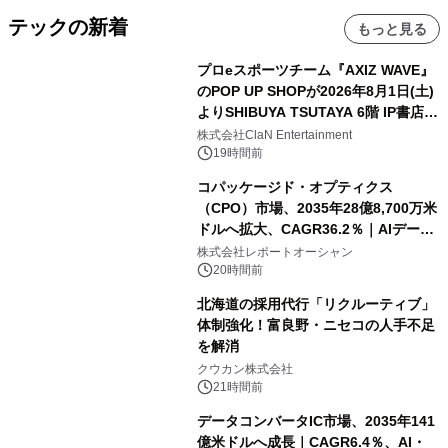
テックの新着
もっと見る
プロeスポーツチーム『AXIZ WAVE』
のPOP UP SHOPが2026年8月1日(土)
よりSHIBUYA TSUTAYA 6階 IP書店で
開催決定！！
株式会社ClaN Entertainment
19時間前
コパッケージド・オプティクス
（CPO）市場、2035年28億8,700万米
ドルへ拡大、CAGR36.2％｜AIデータ
センター・高速光通信需要が成長を加
株式会社レポートオーシャン
速
20時間前
北海道の採用代行「リクルーティブ」
体制強化！富良野・ニセコの人手不足
を解消
クウカン株式会社
21時間前
データコンバータIC市場、2035年141
億米ドルへ成長｜CAGR6.4％、AI・