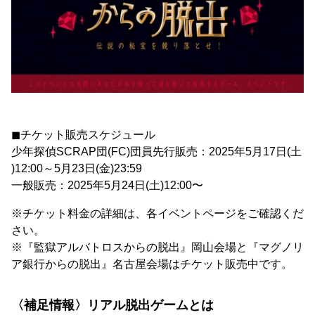
◼︎チケット販売スケジュール
少年探偵SCRAP団(FC)団員先行販売：2025年5月17日(土
)12:00～5月23日(金)23:59
一般販売：2025年5月24日(土)12:00〜
※チケット料金の詳細は、各イベントページをご確認くだ
さい。
※『監獄アルバトロスからの脱出』岡山会場と『マグノリ
ア銀行からの脱出』名古屋会場はチケット販売中です。
〈補足情報〉リアル脱出ゲームとは