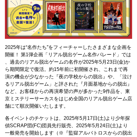
2025年は“名作たち”をフィーチャーしたさまざまな企画を
開催！ 第1弾企画「リアル脱出ゲーム名作パレード」では
、過去のリアル脱出ゲームの名作が2025年5月23日(金)か
ら期間限定で復活。約15年前に初開催され、これまで再
演の機会が少なかった『夜の学校からの脱出』や、「泣け
るリアル脱出ゲーム」と評された『月面基地からの脱出』
など、お客様からの再演希望の声が多かった9作品を、東
京ミステリーサーカスをはじめ全国のリアル脱出ゲーム店
舗にて順次開催いたします。
各イベントのチケットは、2025年5月17日(土)より少年探
偵SCRAP団(FC)団員先行販売、2025年5月24日(土)より
一般発売を開始します（※『監獄アルバトロスからの脱出