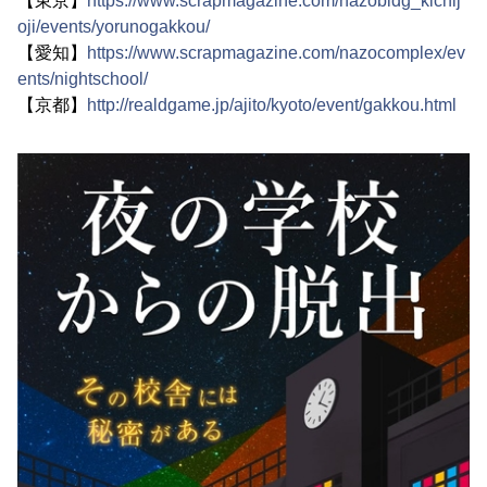
【東京】
https://www.scrapmagazine.com/nazobldg_kichij
oji/events/yorunogakkou/
【愛知】
https://www.scrapmagazine.com/nazocomplex/ev
ents/nightschool/
【京都】
http://realdgame.jp/ajito/kyoto/event/gakkou.html