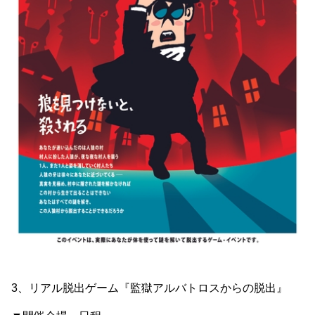
3、リアル脱出ゲーム『監獄アルバトロスからの脱出』