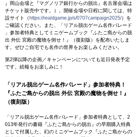
』岡山会場と『マグノリア銀行からの脱出』名古屋会場は
チケット販売中です。）。開催会場や日程に関しては、特
設サイト（
https://realdgame.jp/s/0707campaign2025/
）を
ご確認ください。また、「リアル脱出ゲーム名作パレード
」参加者特典としてミニゲームブック『ふたご島からの脱
出 外伝 宮殿の魔物を倒せ！』（復刻版）を配布いたしま
す。ぜひご自宅でも名作の世界をお楽しみください。
第2弾以降の企画／キャンペーンについても近日発表予定
です。続報をお楽しみに！
「リアル脱出ゲーム名作パレード」参加者特典！
『ふたご島からの脱出 外伝 宮殿の魔物を倒せ！』
（復刻版）
「リアル脱出ゲーム名作パレード」参加者特典として、2
013年発行の書籍『ふたご島からの脱出』の早期購入特典
として付属した、幻のミニゲームブック『ふたご島からの