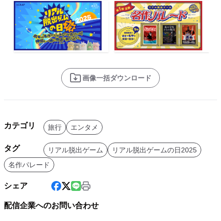
画像一括ダウンロード
カテゴリ
旅行
エンタメ
タグ
リアル脱出ゲーム
リアル脱出ゲームの日2025
名作パレード
シェア
配信企業へのお問い合わせ