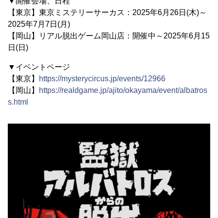
▼開催会場、日程
【東京】東京ミステリーサーカス：2025年6月26日(木)～
2025年7月7日(月)
【岡山】リアル脱出ゲーム岡山店：開催中～2025年6月15
日(日)
▼イベントページ
【東京】
https://mysterycircus.jp/events/12966
【岡山】
https://realdgame.jp/ajito/okayama/event/albatros
s.html