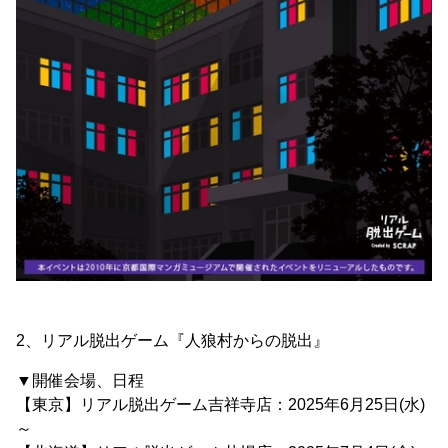
2、リアル脱出ゲーム『人狼村からの脱出』
▼開催会場、日程
【東京】リアル脱出ゲーム吉祥寺店：2025年6月25日(水)
～