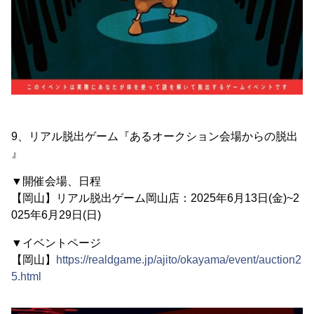
9、リアル脱出ゲーム『あるオークション会場からの脱出
』
▼開催会場、日程
【岡山】リアル脱出ゲーム岡山店：2025年6月13日(金)~2
025年6月29日(日)
▼イベントページ
【岡山】
https://realdgame.jp/ajito/okayama/event/auction2
5.html