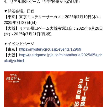
4、リアル脱出ゲーム『宇宙怪獣からの脱出』
▼開催会場、日程
【東京】東京ミステリーサーカス：2025年7月10日(木)～
2025年7月27日(日)
【大阪】リアル脱出ゲーム大阪南堀江店：2025年6月26日
(木)～2025年7月21日(月/祝)
▼イベントページ
【東京】
https://mysterycircus.jp/events/12969
【大阪】
http://realdgame.jp/ajito/minamihorie/2025/05/uch
ukaijyu.html