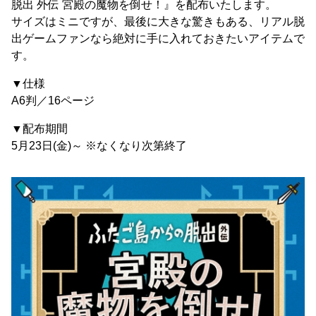
脱出 外伝 宮殿の魔物を倒せ！』を配布いたします。
サイズはミニですが、最後に大きな驚きもある、リアル脱
出ゲームファンなら絶対に手に入れておきたいアイテムで
す。
▼仕様
A6判／16ページ
▼配布期間
5月23日(金)～ ※なくなり次第終了