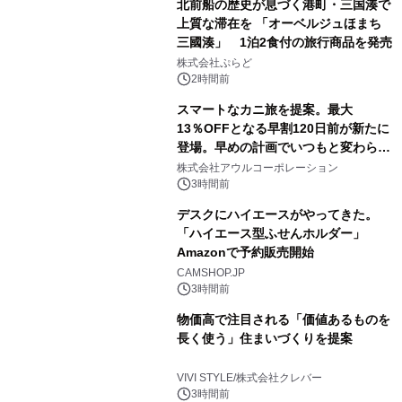
北前船の歴史が息づく港町・三国湊で
上質な滞在を 「オーベルジュほまち
三國湊」 1泊2食付の旅行商品を発売
株式会社ぷらど
2時間前
スマートなカニ旅を提案。最大
13％OFFとなる早割120日前が新たに
登場。早めの計画でいつもと変わらぬ
大人の冬旅を。ー夕日ヶ浦温泉「佳松
株式会社アウルコーポレーション
苑 別邸ふうか」ー
3時間前
デスクにハイエースがやってきた。
「ハイエース型ふせんホルダー」
Amazonで予約販売開始
CAMSHOP.JP
3時間前
物価高で注目される「価値あるものを
長く使う」住まいづくりを提案
VIVI STYLE/株式会社クレバー
3時間前