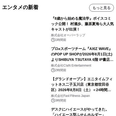
エンタメの新着
もっと見る
『8歳から始める魔法学』ボイスコミ
ック公開！ 村瀬歩、藤原夏海ら大人気
キャストが出演！
株式会社オーバーラップ
1時間前
プロeスポーツチーム『AXIZ WAVE』
のPOP UP SHOPが2026年8月1日(土)
よりSHIBUYA TSUTAYA 6階 IP書店で
開催決定！！
株式会社ClaN Entertainment
2時間前
【グランドオープン】エニタイムフィ
ットネス二子玉川店（東京都世田谷
区）2026年8月8日（土）＜24時間年
中無休のフィットネスジム＞
株式会社Fast Fitness Japan
3時間前
デスクにハイエースがやってきた。
「ハイエース型ふせんホルダー」