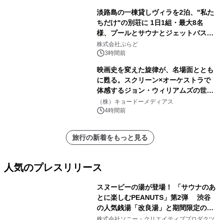
淡路島の一棟貸しヴィラを2泊、"私た
ちだけ"の別荘に 1日1組・最大8名
様、プールとサウナとジェットバス付
きで Villa Mon Temps AWAJIの連泊
株式会社ぷらど
素泊りプラン
3時間前
映画史を変えた旋律が、名場面ととも
に甦る。スクリーン×オーケストラで
体感するジョン・ウィリアムズの世
界。ジョン・ウィリアムズ：シネマ・
（株）キョードーメディアス
スペクタキュラー・コンサート 開催決
4時間前
定！
旅行の新着をもっと見る
人気のプレスリリース
スヌーピーの湯が登場！ 「サウナのあ
とに楽しむPEANUTS」第2弾 渋谷
の人気銭湯「改良湯」と期間限定のコ
1
ラボレーション サウナイキタイコラ
株式会社ソニー・クリエイティブプロダクツ