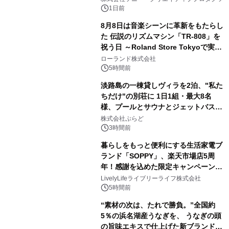
ボグッズも発売決定！
1日前
8月8日は音楽シーンに革新をもたらし
た 伝説のリズムマシン「TR-808」を
祝う日 ～Roland Store Tokyoで実機
2
を展示しての 記念キャンペーンを開
ローランド株式会社
催 英国ラジオ「NTS」の 特別プログ
5時間前
ラムや、「TR-808」を愛する伝説的
淡路島の一棟貸しヴィラを2泊、"私た
アーティストを フィーチャーしたアニ
ちだけ"の別荘に 1日1組・最大8名
メーションを公開～
様、プールとサウナとジェットバス付
3
きで Villa Mon Temps AWAJIの連泊
株式会社ぷらど
素泊りプラン
3時間前
暮らしをもっと便利にする生活家電ブ
ランド「SOPPY」、楽天市場店5周
年！感謝を込めた限定キャンペーンを
4
8月10日より開催
LivelyLifeライブリーライフ株式会社
5時間前
“素材の次は、たれで勝負。”全国約
5％の浜名湖産うなぎを、 うなぎの頭
の旨味エキスで仕上げた新ブランド