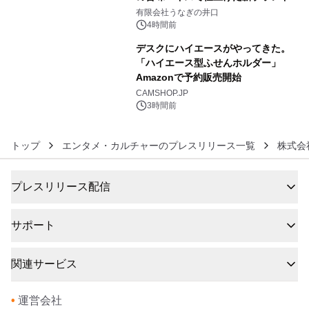
5
「井口の誉」誕生
有限会社うなぎの井口
4時間前
デスクにハイエースがやってきた。
「ハイエース型ふせんホルダー」
Amazonで予約販売開始
6
CAMSHOP.JP
3時間前
トップ
エンタメ・カルチャーのプレスリリース一覧
株式会
プレスリリース配信
サポート
関連サービス
•
運営会社