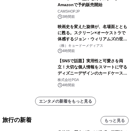
Amazonで予約販売開始
CAMSHOP.JP
3時間前
映画史を変えた旋律が、名場面ととも
に甦る。スクリーン×オーケストラで
体感するジョン・ウィリアムズの世
界。ジョン・ウィリアムズ：シネマ・
（株）キョードーメディアス
スペクタキュラー・コンサート 開催決
4時間前
定！
【SNSで話題】実用性と可愛さを両
立！大切な個人情報をスマートに守る
ディズニーデザインのカードケースを
株式会社PGAが8月7日発売
株式会社PGA
4時間前
エンタメの新着をもっと見る
旅行の新着
もっと見る