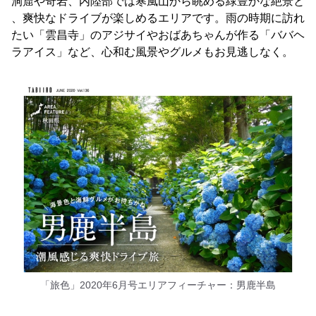
洞窟や奇岩、内陸部では寒風山から眺める緑豊かな絶景と
、爽快なドライブが楽しめるエリアです。雨の時期に訪れ
たい「雲昌寺」のアジサイやおばあちゃんが作る「ババヘ
ラアイス」など、心和む風景やグルメもお見逃しなく。
「旅色」2020年6月号エリアフィーチャー：男鹿半島