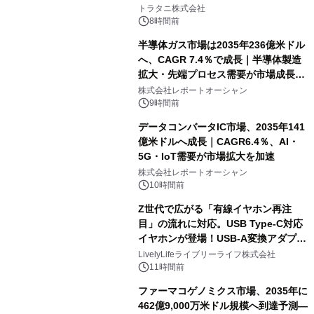
説
トラタニ株式会社
8時間前
半導体ガス市場は2035年236億米ドル
へ、CAGR 7.4％で成長｜半導体製造
拡大・先端プロセス需要が市場成長を
加速
株式会社レポートオーシャン
9時間前
データコンバータIC市場、2035年141
億米ドルへ成長｜CAGR6.4％、AI・
5G・IoT需要が市場拡大を加速
株式会社レポートオーシャン
10時間前
Z世代で広がる「有線イヤホン再注
目」の流れに対応。USB Type-C対応
イヤホンが登場！USB-A変換アダプタ
ー付きでスマホからパソコンまで幅広
LivelyLifeライブリーライフ株式会社
く活用可能
11時間前
ファーマコゲノミクス市場、2035年に
462億9,000万米ドル規模へ到達予測―