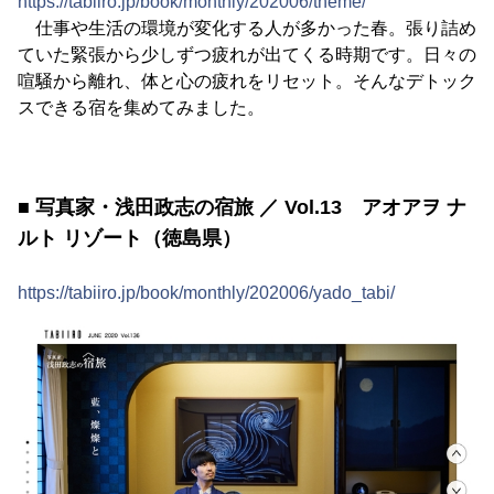
https://tabiiro.jp/book/monthly/202006/theme/
仕事や生活の環境が変化する人が多かった春。張り詰め
ていた緊張から少しずつ疲れが出てくる時期です。日々の
喧騒から離れ、体と心の疲れをリセット。そんなデトック
スできる宿を集めてみました。
■ 写真家・浅田政志の宿旅 ／ Vol.13 アオアヲ ナ
ルト リゾート（徳島県）
https://tabiiro.jp/book/monthly/202006/yado_tabi/