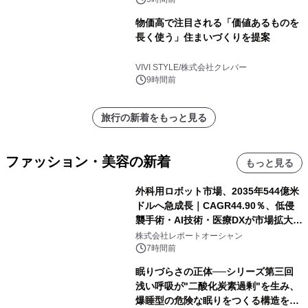
物価高で注目される「価値あるものを
長く使う」住まいづくりを提案
VIVI STYLE/株式会社クレバー
9時間前
旅行の新着をもっと見る
ファッション・美容の新着
もっと見る
外科用ロボット市場、2035年544億米
ドルへ急成長｜CAGR44.90％、低侵
襲手術・AI技術・医療DXが市場拡大を
牽引
株式会社レポートオーシャン
7時間前
眠りづらさの正体──シリーズ第三回
浅い呼吸が"二酸化炭素過剰"を生み、
爆睡型の危険な眠りをつくる構造を解