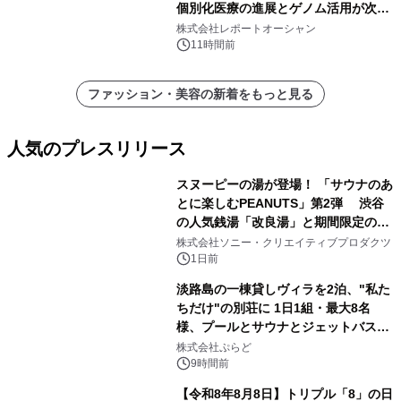
個別化医療の進展とゲノム活用が次世
代ヘルスケア投資を加速
株式会社レポートオーシャン
11時間前
ファッション・美容の新着をもっと見る
人気のプレスリリース
スヌーピーの湯が登場！ 「サウナのあ
とに楽しむPEANUTS」第2弾 渋谷
の人気銭湯「改良湯」と期間限定のコ
1
ラボレーション サウナイキタイコラ
株式会社ソニー・クリエイティブプロダクツ
ボグッズも発売決定！
1日前
淡路島の一棟貸しヴィラを2泊、"私た
ちだけ"の別荘に 1日1組・最大8名
様、プールとサウナとジェットバス付
2
きで Villa Mon Temps AWAJIの連泊
株式会社ぷらど
素泊りプラン
9時間前
【令和8年8月8日】トリプル「8」の日