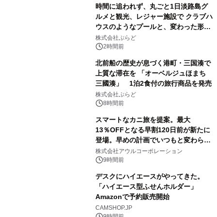
時間に追われず、丸ごと1日淡路島グ
ルメと観光、レジャー施設で クラブハ
ウスのようなプールと、変わった形の
サウナも 「THE BOXY AWAJI」のお
株式会社ぷらど
得な素泊まり連泊プランで
2時間前
北前船の歴史が息づく港町・三国湊で
上質な滞在を 「オーベルジュほまち
三國湊」 1泊2食付の旅行商品を発売
株式会社ぷらど
8時間前
スマートなカニ旅を提案。最大
13％OFFとなる早割120日前が新たに
登場。早めの計画でいつもと変わらぬ
大人の冬旅を。ー夕日ヶ浦温泉「佳松
株式会社アウルコーポレーション
苑 別邸ふうか」ー
9時間前
デスクにハイエースがやってきた。
「ハイエース型ふせんホルダー」
Amazonで予約販売開始
CAMSHOP.JP
9時間前