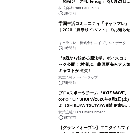
「諸福ジーク×Lifehug」 を8月23日
(日)開催
株式会社From Earth Kids
1時間前
学園生活コミュニティ「キャラフレ」
｜2026『夏祭りイベント』のお知らせ
キャラフレ｜株式会社エイプリル・データ・
デザインズ
1時間前
『8歳から始める魔法学』ボイスコミ
ック公開！ 村瀬歩、藤原夏海ら大人気
キャストが出演！
株式会社オーバーラップ
7時間前
プロeスポーツチーム『AXIZ WAVE』
のPOP UP SHOPが2026年8月1日(土)
よりSHIBUYA TSUTAYA 6階 IP書店で
開催決定！！
株式会社ClaN Entertainment
8時間前
【グランドオープン】エニタイムフィ