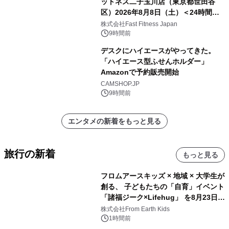
ットネス二子玉川店（東京都世田谷
区）2026年8月8日（土）＜24時間年
中無休のフィットネスジム＞
株式会社Fast Fitness Japan
9時間前
デスクにハイエースがやってきた。
「ハイエース型ふせんホルダー」
Amazonで予約販売開始
CAMSHOP.JP
9時間前
エンタメの新着をもっと見る
旅行の新着
もっと見る
フロムアースキッズ × 地域 × 大学生が
創る、 子どもたちの「自育」イベント
「諸福ジーク×Lifehug」 を8月23日
(日)開催
株式会社From Earth Kids
1時間前