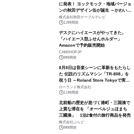
に発表！ ヨックモック・地域バージョ
ンの秋田デザイン缶が誕生 ～かわいい
3
秋田犬の子犬と秋田の四季と名所を巡
株式会社秋田ケーブルテレビ
るパッケージ～ 9月1日(火)秋田県内で
12時間前
販売開始
デスクにハイエースがやってきた。
「ハイエース型ふせんホルダー」
Amazonで予約販売開始
4
CAMSHOP.JP
9時間前
8月8日は音楽シーンに革新をもたらし
た 伝説のリズムマシン「TR-808」を
祝う日 ～Roland Store Tokyoで実機
5
を展示しての 記念キャンペーンを開
ローランド株式会社
催 英国ラジオ「NTS」の 特別プログ
11時間前
ラムや、「TR-808」を愛する伝説的
北前船の歴史が息づく港町・三国湊で
アーティストを フィーチャーしたアニ
上質な滞在を 「オーベルジュほまち
メーションを公開～
三國湊」 1泊2食付の旅行商品を発売
6
株式会社ぷらど
8時間前