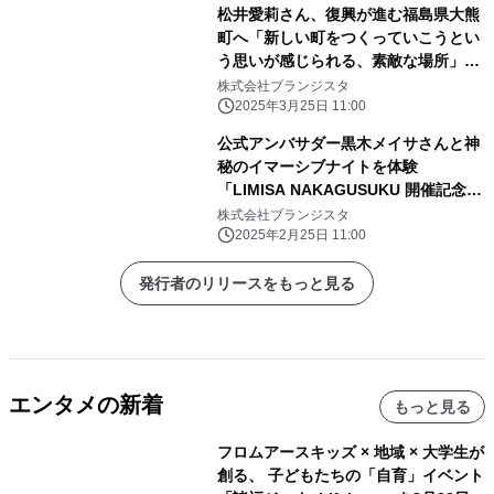
松井愛莉さん、復興が進む福島県大熊
町へ「新しい町をつくっていこうとい
う思いが感じられる、素敵な場所」
「月刊 旅色」4月号公開
株式会社ブランジスタ
2025年3月25日 11:00
公式アンバサダー黒木メイサさんと神
秘のイマーシブナイトを体験
「LIMISA NAKAGUSUKU 開催記念レ
セプション」実施レポート
株式会社ブランジスタ
2025年2月25日 11:00
発行者のリリースをもっと見る
エンタメの新着
もっと見る
フロムアースキッズ × 地域 × 大学生が
創る、 子どもたちの「自育」イベント