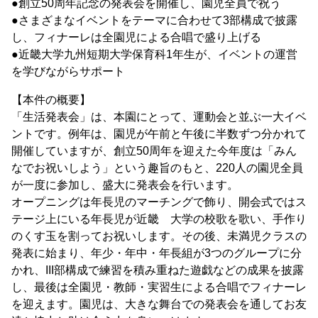
●創立50周年記念の発表会を開催し、園児全員で祝う
●さまざまなイベントをテーマに合わせて3部構成で披露
し、フィナーレは全園児による合唱で盛り上げる
●近畿大学九州短期大学保育科1年生が、イベントの運営
を学びながらサポート
【本件の概要】
「生活発表会」は、本園にとって、運動会と並ぶ一大イベ
ントです。例年は、園児が午前と午後に半数ずつ分かれて
開催していますが、創立50周年を迎えた今年度は「みん
なでお祝いしよう」という趣旨のもと、220人の園児全員
が一度に参加し、盛大に発表会を行います。
オープニングは年長児のマーチングで飾り、開会式ではス
テージ上にいる年長児が近畿 大学の校歌を歌い、手作り
のくす玉を割ってお祝いします。その後、未満児クラスの
発表に始まり、年少・年中・年長組が3つのグループに分
かれ、III部構成で練習を積み重ねた遊戯などの成果を披露
し、最後は全園児・教師・実習生による合唱でフィナーレ
を迎えます。園児は、大きな舞台での発表会を通してお友