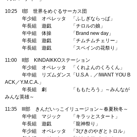
10:25 I部 世界をめぐるサーカス団
年少組 オペレッタ 「ふしぎならっぱ」
年長組 遊戯 「チロルの娘」
年中組 体操 「Brand new day」
年長組 遊戯 「チムチムチェリー」
年長組 遊戯 「スペインの花祭り」
11:00 II部 KINDAIKKOステーション
年少組 オペレッタ 「くれよんのくろくん」
年中組 リズムダンス「U.S.A．／IWANT YOU B
ACK／Y.M.C.A.」
年長組 劇 「ももたろう」～みんなが
みんな英雄～
11:35 III部 きんだいっこイリュージョン～春夏秋冬～
年中組 マジック 「キラッとスタート」
年長組 遊戯 「龍神祭り」
年少組 オペレッタ 「3びきのやぎとトロル」