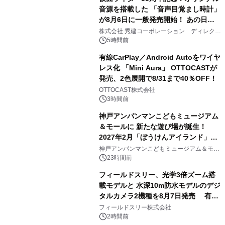
音源を搭載した 「音声目覚まし時計」
が8月6日に一般発売開始！ あの日の
2
大興奮が今甦る
株式会社 秀建コーポレーション ディレクト
アートギャラリー
5時間前
有線CarPlay／Android Autoをワイヤ
レス化 「Mini Aura」 OTTOCASTが
発売、2色展開で8/31まで40％OFF！
3
OTTOCAST株式会社
3時間前
神戸アンパンマンこどもミュージアム
＆モールに 新たな遊び場が誕生！
2027年2月「ぼうけんアイランド」が
4
オープン
神戸アンパンマンこどもミュージアム＆モー
ル
23時間前
フィールドスリー、光学3倍ズーム搭
載モデルと 水深10m防水モデルのデジ
タルカメラ2機種を8月7日発売 有効
5
約1300万画素、用途別に選べるコンデ
フィールドスリー株式会社
ジ新登場
2時間前