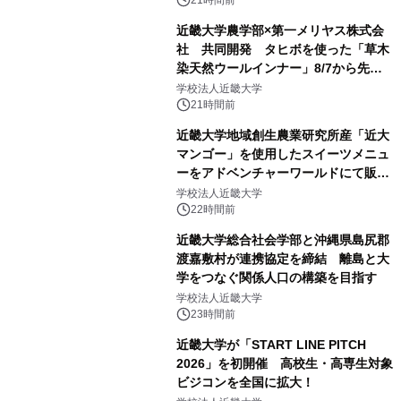
近畿大学農学部×第一メリヤス株式会
社 共同開発 タヒボを使った「草木
染天然ウールインナー」8/7から先行
販売
学校法人近畿大学
21時間前
近畿大学地域創生農業研究所産「近大
マンゴー」を使用したスイーツメニュ
ーをアドベンチャーワールドにて販売
します パークでしか味わえない期間
学校法人近畿大学
限定スイーツを楽しんで♪
22時間前
近畿大学総合社会学部と沖縄県島尻郡
渡嘉敷村が連携協定を締結 離島と大
学をつなぐ関係人口の構築を目指す
学校法人近畿大学
23時間前
近畿大学が「START LINE PITCH
2026」を初開催 高校生・高専生対象
ビジコンを全国に拡大！