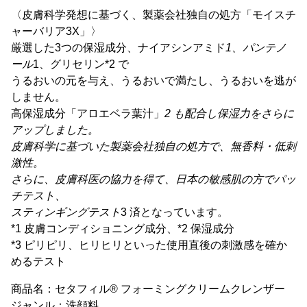
〈皮膚科学発想に基づく、製薬会社独自の処方「モイスチ
ャーバリア3X」〉
厳選した3つの保湿成分、ナイアシンアミド
1、パンテノ
ール
1、グリセリン*2 で
うるおいの元を与え、うるおいで満たし、うるおいを逃が
しません。
高保湿成分「アロエベラ葉汁」
2 も配合し保湿力をさらに
アップしました。
皮膚科学に基づいた製薬会社独自の処方で、無香料・低刺
激性。
さらに、皮膚科医の協力を得て、日本の敏感肌の方でパッ
チテスト、
スティンギングテスト
3 済となっています。
*1 皮膚コンディショニング成分、*2 保湿成分
*3 ピリピリ、ヒリヒリといった使用直後の刺激感を確か
めるテスト
商品名：セタフィル® フォーミングクリームクレンザー
ジャンル：洗顔料