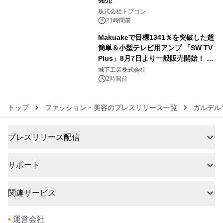
発売
5
株式会社トプコン
21時間前
Makuakeで目標1341％を突破した超
簡単＆小型テレビ用アンプ 「SW TV
Plus」8月7日より一般販売開始！ ケ
6
ーブル1本つなぐだけ、テレビの音が
城下工業株式会社
ぐっと豊かに
2時間前
トップ
ファッション・美容のプレスリリース一覧
ガルデル
プレスリリース配信
サポート
関連サービス
•
運営会社