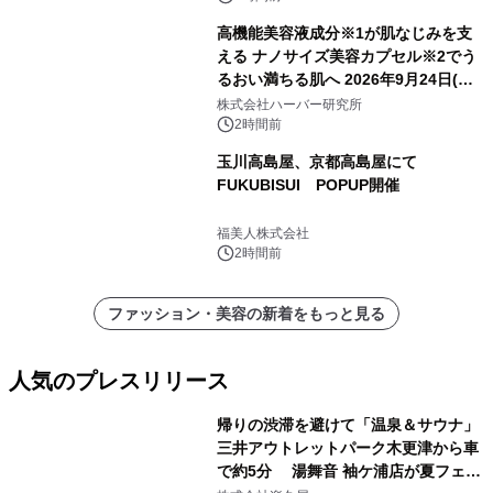
高機能美容液成分※1が肌なじみを支
える ナノサイズ美容カプセル※2でう
るおい満ちる肌へ 2026年9月24日(木)
よりリニューアル新発売 『ディープモ
株式会社ハーバー研究所
イストセラム』
2時間前
玉川高島屋、京都高島屋にて
FUKUBISUI POPUP開催
福美人株式会社
2時間前
ファッション・美容の新着をもっと見る
人気のプレスリリース
帰りの渋滞を避けて「温泉＆サウナ」
三井アウトレットパーク木更津から車
で約5分 湯舞音 袖ケ浦店が夏フェア
1