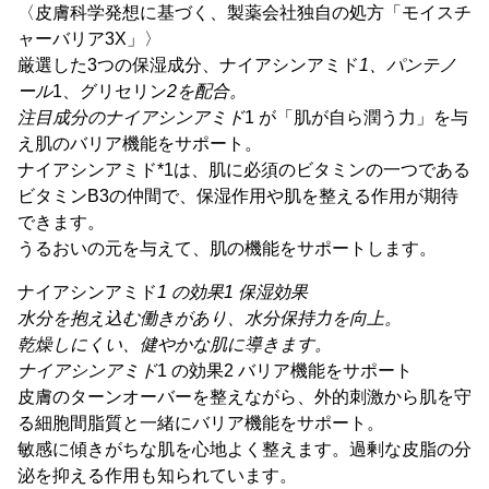
〈皮膚科学発想に基づく、製薬会社独自の処方「モイスチ
ャーバリア3X」〉
厳選した3つの保湿成分、ナイアシンアミド
1、パンテノ
ール
1、グリセリン
2を配合。
注目成分のナイアシンアミド
1 が「肌が自ら潤う力」を与
え肌のバリア機能をサポート。
ナイアシンアミド*1は、肌に必須のビタミンの一つである
ビタミンB3の仲間で、保湿作用や肌を整える作用が期待
できます。
うるおいの元を与えて、肌の機能をサポートします。
ナイアシンアミド
1 の効果1 保湿効果
水分を抱え込む働きがあり、水分保持力を向上。
乾燥しにくい、健やかな肌に導きます。
ナイアシンアミド
1 の効果2 バリア機能をサポート
皮膚のターンオーバーを整えながら、外的刺激から肌を守
る細胞間脂質と一緒にバリア機能をサポート。
敏感に傾きがちな肌を心地よく整えます。過剰な皮脂の分
泌を抑える作用も知られています。