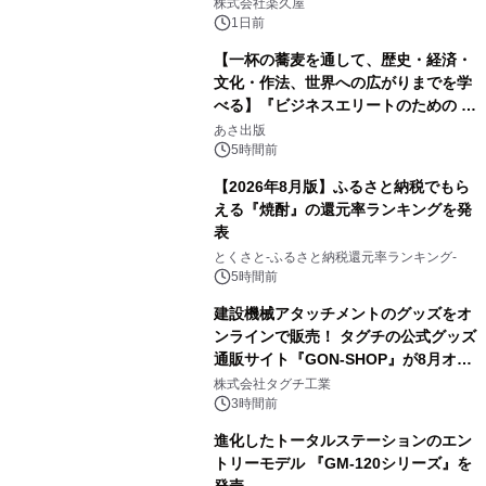
メニューを提供
株式会社楽久屋
1日前
【一杯の蕎麦を通して、歴史・経済・
文化・作法、世界への広がりまでを学
べる】『ビジネスエリートのための 教
2
養としての蕎麦』2026年8月25日
あさ出版
（火）発売
5時間前
【2026年8月版】ふるさと納税でもら
える『焼酎』の還元率ランキングを発
表
3
とくさと-ふるさと納税還元率ランキング-
5時間前
建設機械アタッチメントのグッズをオ
ンラインで販売！ タグチの公式グッズ
通販サイト『GON-SHOP』が8月オー
4
プン
株式会社タグチ工業
3時間前
進化したトータルステーションのエン
トリーモデル 『GM-120シリーズ』を