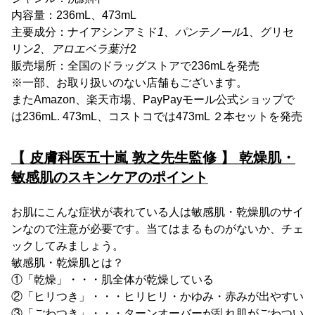
内容量：236mL、473mL
主要成分：ナイアシンアミド
1、パンテノール
1、グリセ
リン
2、アロエベラ葉汁
2
販売場所：全国のドラッグストアで236mLを発売
※一部、お取り扱いのない店舗もございます。
またAmazon、楽天市場、PayPayモール公式ショップで
は236mL. 473mL、コストコでは473mL ２本セットを発売
【 皮膚科医五十嵐 敦之先生監修 】 乾燥肌・
敏感肌のスキンケアのポイント
お肌にこんな症状が表れている人は敏感肌・乾燥肌のサイ
ンなので注意が必要です。当てはまるものがないか、チェ
ックしてみましょう。
敏感肌・乾燥肌とは？
①「乾燥」・・・肌全体が乾燥している
②「ヒリつき」・・・ヒリヒリ・かゆみ・赤みが出やすい
③「ごわつき」・・・ターンオーバーが乱れ肌がごわつい