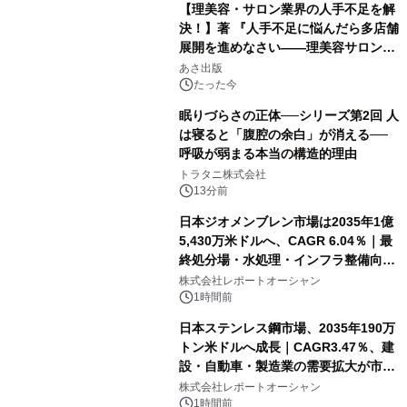
【理美容・サロン業界の人手不足を解
決！】著 『人手不足に悩んだら多店舗
展開を進めなさい――理美容サロン
「多店舗展開」の教科書』2026年8月
あさ出版
24日（月）発売
たった今
眠りづらさの正体──シリーズ第2回 人
は寝ると「腹腔の余白」が消える──
呼吸が弱まる本当の構造的理由
トラタニ株式会社
13分前
日本ジオメンブレン市場は2035年1億
5,430万米ドルへ、CAGR 6.04％｜最
終処分場・水処理・インフラ整備向け
需要拡大
株式会社レポートオーシャン
1時間前
日本ステンレス鋼市場、2035年190万
トン米ドルへ成長｜CAGR3.47％、建
設・自動車・製造業の需要拡大が市場
を牽引
株式会社レポートオーシャン
1時間前