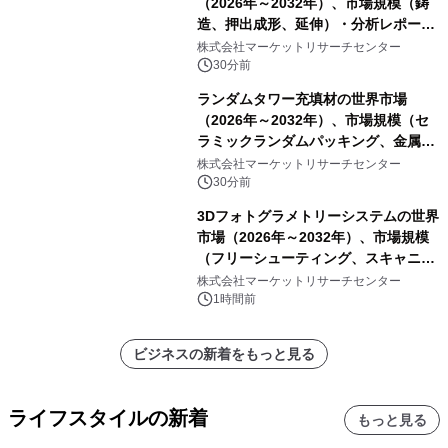
（2026年～2032年）、市場規模（鋳
造、押出成形、延伸）・分析レポート
を発表
株式会社マーケットリサーチセンター
30分前
ランダムタワー充填材の世界市場
（2026年～2032年）、市場規模（セ
ラミックランダムパッキング、金属ラ
ンダムパッキング、プラスチックラン
株式会社マーケットリサーチセンター
ダムパッキング、カーボンランダムパ
30分前
ッキング）・分析レポートを発表
3Dフォトグラメトリーシステムの世界
市場（2026年～2032年）、市場規模
（フリーシューティング、スキャニン
グ、その他）・分析レポートを発表
株式会社マーケットリサーチセンター
1時間前
ビジネスの新着をもっと見る
ライフスタイルの新着
もっと見る