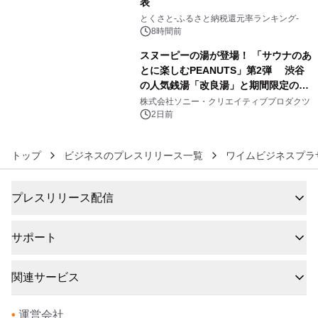
表
5
とくさと-ふるさと納税還元率ランキング-
8時間前
スヌーピーの湯が登場！ 「サウナのあ
とに楽しむPEANUTS」第2弾 渋谷
の人気銭湯「改良湯」と期間限定のコ
6
ラボレーション サウナイキタイコラ
株式会社ソニー・クリエイティブプロダクツ
ボグッズも発売決定！
2日前
トップ
ビジネスのプレスリリース一覧
ワイムビジネスプラ
プレスリリース配信
サポート
関連サービス
•
運営会社