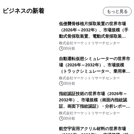
ビジネスの新着
もっと見る
低侵襲骨移植片採取装置の世界市場
（2026年～2032年）、市場規模（手
動式骨採取装置、電動式骨採取装
置）・分析レポートを発表
株式会社マーケットリサーチセンター
30分前
自動運転仮想シミュレーターの世界市
場（2026年～2032年）、市場規模
（トラックシミュレーター、乗用車シ
ミュレーター、その他）・分析レポー
株式会社マーケットリサーチセンター
トを発表
30分前
指紋認証技術の世界市場（2026年～
2032年）、市場規模（画面内指紋認
証、画面下指紋認証）・分析レポート
を発表
株式会社マーケットリサーチセンター
30分前
航空宇宙用アクリル材料の世界市場