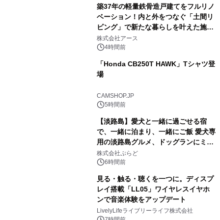
築37年の軽量鉄骨造戸建てをフルリノ
ベーション！内と外をつなぐ「土間リ
ビング」で新たな暮らしを叶えた施工
事例を株式会社アースが公開
株式会社アース
4時間前
「Honda CB250T HAWK」Tシャツ登
場
CAMSHOP.JP
5時間前
【淡路島】愛犬と一緒に過ごせる宿
で、一緒に泊まり、一緒にご飯 愛犬専
用の淡路島グルメ、ドッグランにミニ
プール グランピングとトレーラーハウ
株式会社ぷらど
スの2施設で
6時間前
見る・触る・聴くを一つに。ディスプ
レイ搭載「LL05」ワイヤレスイヤホ
ンで音楽体験をアップデート
LivelyLifeライブリーライフ株式会社
7時間前