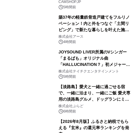
CAMSHOP.JP
5時間前
築37年の軽量鉄骨造戸建てをフルリノ
ベーション！内と外をつなぐ「土間リ
ビング」で新たな暮らしを叶えた施工
2
事例を株式会社アースが公開
株式会社アース
4時間前
JOYSOUND LIVER所属のVシンガー
「まるぱも」オリジナル曲
「HALLUCINATION？」初メジャー配
3
信リリース決定！
株式会社テイチクエンタテインメント
5時間前
【淡路島】愛犬と一緒に過ごせる宿
で、一緒に泊まり、一緒にご飯 愛犬専
用の淡路島グルメ、ドッグランにミニ
4
プール グランピングとトレーラーハウ
株式会社ぷらど
スの2施設で
6時間前
【2026年8月版】ふるさと納税でもら
える『玄米』の還元率ランキングを発