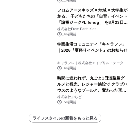
11時間前
フロムアースキッズ × 地域 × 大学生が
創る、 子どもたちの「自育」イベント
「諸福ジーク×Lifehug」 を8月23日
(日)開催
株式会社From Earth Kids
14時間前
学園生活コミュニティ「キャラフレ」
｜2026『夏祭りイベント』のお知らせ
キャラフレ｜株式会社エイプリル・データ・
デザインズ
14時間前
時間に追われず、丸ごと1日淡路島グ
ルメと観光、レジャー施設で クラブハ
ウスのようなプールと、変わった形の
サウナも 「THE BOXY AWAJI」のお
株式会社ぷらど
得な素泊まり連泊プランで
15時間前
ライフスタイルの新着をもっと見る