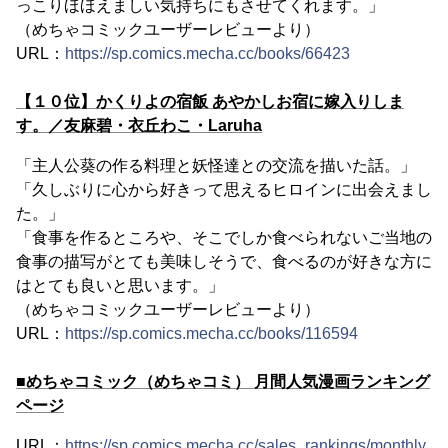
っこりほほえましい気持ちにもさせてくれます。」
（めちゃコミックユーザーレビューより）
URL：
https://sp.comics.mecha.cc/books/66423
【１０位】かくりよの宿飯 あやかしお宿に嫁入りしま
す。／友麻碧・衣丘わこ・Laruha
「主人公葵の作る料理と妖怪達との交流を描いた話。」
「久しぶりに心から好きって思えるヒロインに出会えまし
た。」
「食事を作るところや、そこでしか食べられないご当地の
食事の描写がとても美味しそうで、食べるのが好きな方に
はとても良いと思います。」
（めちゃコミックユーザーレビューより）
URL：
https://sp.comics.mecha.cc/books/116594
■めちゃコミック（めちゃコミ） 月間人気漫画ランキング
ページ
URL：
https://sp.comics.mecha.cc/sales_rankings/monthly