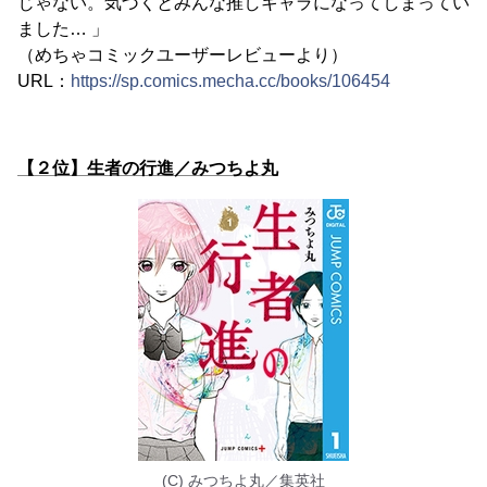
じゃない。気づくとみんな推しキャラになってしまってい
ました… 」
（めちゃコミックユーザーレビューより）
URL：
https://sp.comics.mecha.cc/books/106454
【２位】生者の行進／みつちよ丸
(C) みつちよ丸／集英社