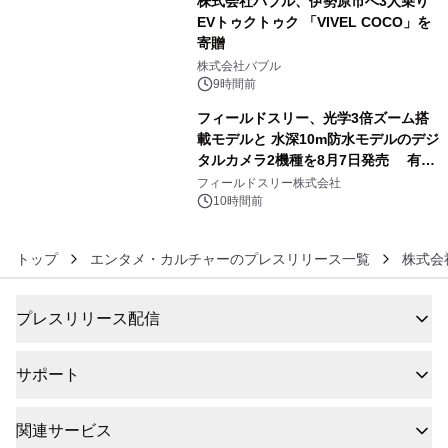
株式会社バブル、伊勢原市へ3人乗り
EVトゥクトゥク 「VIVEL COCO」を
寄贈
5
株式会社バブル
9時間前
フィールドスリー、光学3倍ズーム搭
載モデルと 水深10m防水モデルのデジ
タルカメラ2機種を8月7日発売 有効
6
約1300万画素、用途別に選べるコンデ
フィールドスリー株式会社
ジ新登場
10時間前
トップ
エンタメ・カルチャーのプレスリリース一覧
株式会
プレスリリース配信
サポート
関連サービス