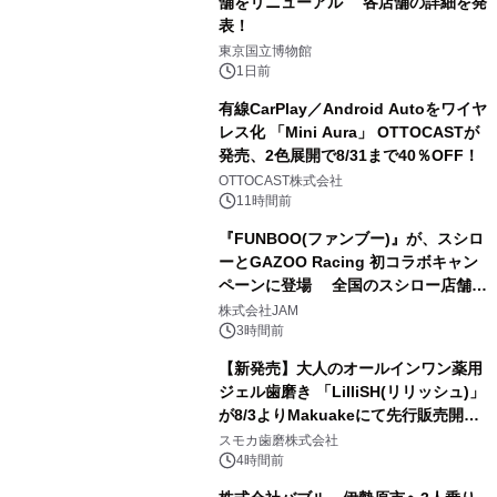
舗をリニューアル 各店舗の詳細を発
表！
1
東京国立博物館
1日前
有線CarPlay／Android Autoをワイヤ
レス化 「Mini Aura」 OTTOCASTが
発売、2色展開で8/31まで40％OFF！
2
OTTOCAST株式会社
11時間前
『FUNBOO(ファンブー)』が、スシロ
ーとGAZOO Racing 初コラボキャン
ペーンに登場 全国のスシロー店舗で
3
GR 4車種の FUNBOO(ミニカー)付き
株式会社JAM
メニューが展開されます
3時間前
【新発売】大人のオールインワン薬用
ジェル歯磨き 「LilliSH(リリッシュ)」
が8/3よりMakuakeにて先行販売開
4
始！
スモカ歯磨株式会社
4時間前