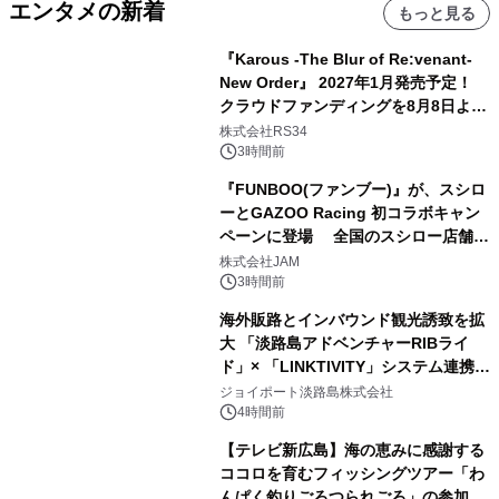
エンタメの新着
もっと見る
『Karous -The Blur of Re:venant-
New Order』 2027年1月発売予定！
クラウドファンディングを8月8日より
開始
株式会社RS34
3時間前
『FUNBOO(ファンブー)』が、スシロ
ーとGAZOO Racing 初コラボキャン
ペーンに登場 全国のスシロー店舗で
GR 4車種の FUNBOO(ミニカー)付き
株式会社JAM
メニューが展開されます
3時間前
海外販路とインバウンド観光誘致を拡
大 「淡路島アドベンチャーRIBライ
ド」× 「LINKTIVITY」システム連携を
開始！
ジョイポート淡路島株式会社
4時間前
【テレビ新広島】海の恵みに感謝する
ココロを育むフィッシングツアー「わ
んぱく釣りごろつられごろ」の参加小