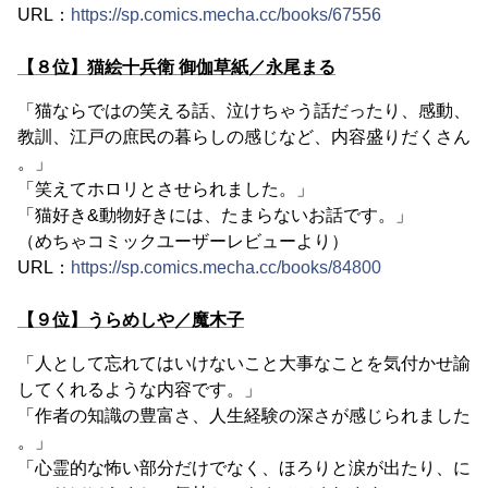
URL：
https://sp.comics.mecha.cc/books/67556
【８位】猫絵十兵衛 御伽草紙／永尾まる
「猫ならではの笑える話、泣けちゃう話だったり、感動、
教訓、江戸の庶民の暮らしの感じなど、内容盛りだくさん
。」
「笑えてホロリとさせられました。」
「猫好き&動物好きには、たまらないお話です。」
（めちゃコミックユーザーレビューより）
URL：
https://sp.comics.mecha.cc/books/84800
【９位】うらめしや／魔木子
「人として忘れてはいけないこと大事なことを気付かせ諭
してくれるような内容です。」
「作者の知識の豊富さ、人生経験の深さが感じられました
。」
「心霊的な怖い部分だけでなく、ほろりと涙が出たり、に