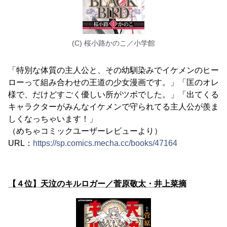
(C) 桜小路かのこ／小学館
「特別な体質の主人公と、その幼馴染みでイケメンのヒー
ローって組み合わせの王道の少女漫画です。」「匡のオレ
様で、だけどすごく優しい所がツボでした。」「出てくる
キャラクターがみんなイケメンで守られてる主人公が羨ま
しくなっちゃいます！」
（めちゃコミックユーザーレビューより）
URL：
https://sp.comics.mecha.cc/books/47164
【４位】天泣のキルロガー／菅原敬太・井上菜摘