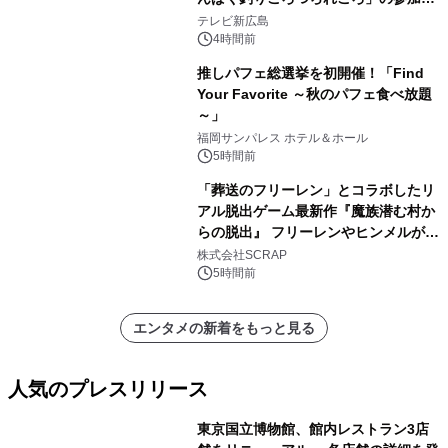
学生を募集
テレビ新広島
4時間前
推しパフェ総選挙を初開催！「Find
Your Favorite ～秋のパフェ食べ放題
～」
福岡サンパレス ホテル＆ホール
5時間前
「葬送のフリーレン」とコラボしたリ
アル脱出ゲーム最新作『魔族潜む村か
らの脱出』 フリーレンやヒンメルが武
器を手に魔族を見据える描き下ろしメ
株式会社SCRAP
インビジュアル公開
5時間前
エンタメの新着をもっと見る
人気のプレスリリース
東京国立博物館、館内レストラン3店