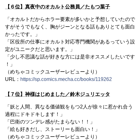
【６位】真夜中のオカルト公務員／たもつ葉子
「オカルトだからホラー要素が多いかと予想していたので
すがそうでもなく、胸がジーンとなる話もありとても面白
かったです。」
「区役所の仕事にオカルト対応専門機関があるっていう設
定がユニークだと思います。」
「少し不思議な話が好きな方には是非オススメしたいです
！」
（めちゃコミックユーザーレビューより）
URL：
https://sp.comics.mecha.cc/books/119262
【７位】神様はじめました／鈴木ジュリエッタ
「妖と人間、異なる価値観をもつ2人が徐々に惹かれ合う
過程にドキドキします！」
「巴衛のツンデレ感がたまらない！！」
「絵も好きだし、ストーリーも面白い！」
（めちゃコミックユーザーレビューより）