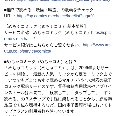
■無料で読める「妖怪・幽霊」の漫画をチェック
URL：
https://sp.comics.mecha.cc/free/list?tag=91
【めちゃコミック（めちゃコミ） 基本情報】
サービス名称：めちゃコミック（めちゃコミ）
https://sp.c
omics.mecha.cc/
サービス紹介はこちらからご覧ください。
https://www.am
utus.co.jp/service/comics/
■めちゃコミック（めちゃコミ）とは？
「めちゃコミック（めちゃコミ）」は、2006年よりサー
ビスを開始し、最新の人気コミックから定番コミックまで
、いつでもどこでもすぐ読めるマルチデバイス対応の電子
コミック配信サービスです。電子書籍専用端末やアプリイ
ンストールは不要で、「検索して」「タップして」「すぐ
読める」の３ステップで手軽に楽しめることから、顧客満
足度で１位を獲得するなど、国内電子書籍市場においてト
ップクラスの利用者数を誇っています。