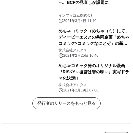
へ、BCPの見直しが課題に
インフォコム株式会社
2021年3月4日 11:40
めちゃコミック（めちゃコミ）にて、
ディーピーエヌとの共同企画「めちゃ
コミック×コミックなにとぞ」の新作
が独占先行配信スタート！
株式会社アムタス
2021年2月25日 10:40
めちゃコミック発のオリジナル漫画
『RISKY～復讐は罪の味～』実写ドラ
マ化決定!!
株式会社アムタス
2021年2月19日 07:00
発行者のリリースをもっと見る