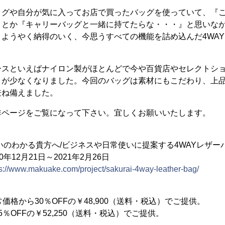
ッグや自分が気に入ってお店で買ったバッグを使っていて、『
』とか『キャリーバッグと一緒に持てたらな・・・』と思いな
ようやく納得のいく、今思うすべての機能を詰め込んだ4WA
ースといえばナイロン製がほとんどで今や百貨店やセレクトシ
とが少なくなりました。今回のバッグは素材にもこだわり、上
兼ね備えました。
非ページをご覧になって下さい。宜しくお願いいたします。
】
いのわかる貴方へ/ビジネスや日常使いに提案する4WAYレザー
2月21日～2021年2月26日
ps://www.makuake.com/project/sakurai-4way-leather-bag/
】
価格から30％OFFの￥48,900（送料・税込）でご提供。
％OFFの￥52,250（送料・税込）でご提供。