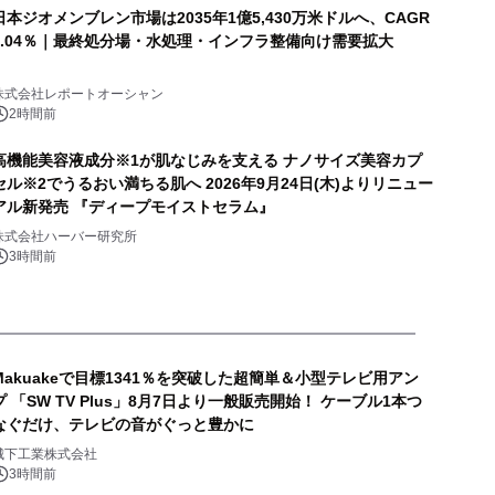
日本ジオメンブレン市場は2035年1億5,430万米ドルへ、CAGR
6.04％｜最終処分場・水処理・インフラ整備向け需要拡大
株式会社レポートオーシャン
2時間前
高機能美容液成分※1が肌なじみを支える ナノサイズ美容カプ
セル※2でうるおい満ちる肌へ 2026年9月24日(木)よりリニュー
アル新発売 『ディープモイストセラム』
株式会社ハーバー研究所
3時間前
Makuakeで目標1341％を突破した超簡単＆小型テレビ用アン
プ 「SW TV Plus」8月7日より一般販売開始！ ケーブル1本つ
なぐだけ、テレビの音がぐっと豊かに
城下工業株式会社
3時間前