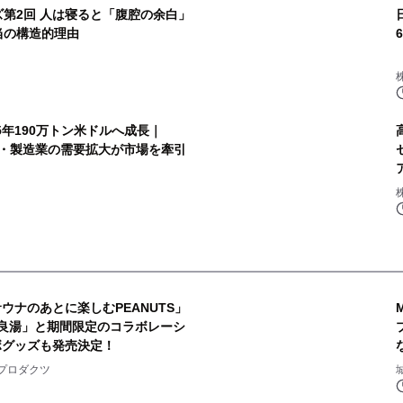
ズ第2回 人は寝ると「腹腔の余白」
当の構造的理由
5年190万トン米ドルへ成長｜
動車・製造業の需要拡大が市場を牽引
ウナのあとに楽しむPEANUTS」
良湯」と期間限定のコラボレーシ
ボグッズも発売決定！
2
プロダクツ