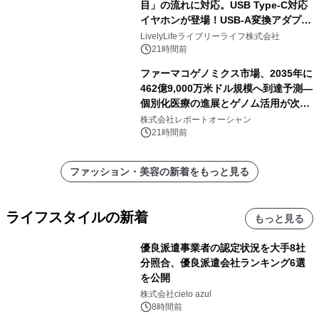
目」の流れに対応。USB Type-C対応
イヤホンが登場！USB-A変換アダプタ
ー付きでスマホからパソコンまで幅広
LivelyLifeライブリーライフ株式会社
く活用可能
21時間前
ファーマコゲノミクス市場、2035年に
462億9,000万米ドル規模へ到達予測―
個別化医療の進展とゲノム活用が次世
代ヘルスケア投資を加速
株式会社レポートオーシャン
21時間前
ファッション・美容の新着をもっと見る
ライフスタイルの新着
もっと見る
優良派遣事業者の認定状況を大手8社
分照合、優良派遣会社ランキング6選
を公開
株式会社cielo azul
8時間前