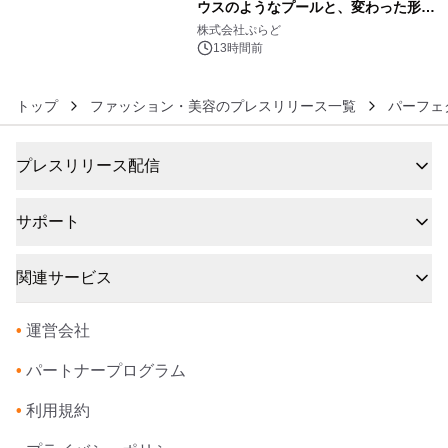
ウスのようなプールと、変わった形の
6
サウナも 「THE BOXY AWAJI」のお
株式会社ぷらど
得な素泊まり連泊プランで
13時間前
トップ
ファッション・美容のプレスリリース一覧
パーフェ
プレスリリース配信
サポート
関連サービス
•
運営会社
•
パートナープログラム
•
利用規約