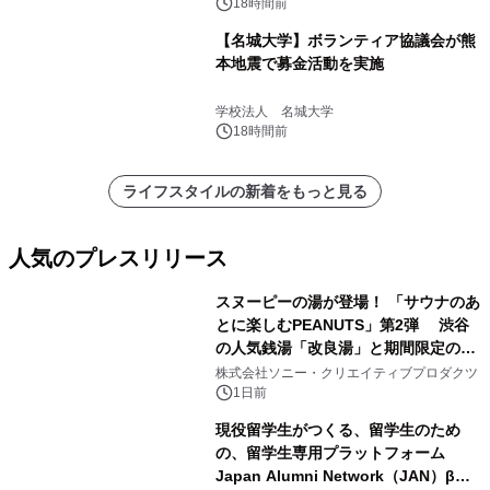
18時間前
【名城大学】ボランティア協議会が熊
本地震で募金活動を実施
学校法人 名城大学
18時間前
ライフスタイルの新着をもっと見る
人気のプレスリリース
スヌーピーの湯が登場！ 「サウナのあ
とに楽しむPEANUTS」第2弾 渋谷
の人気銭湯「改良湯」と期間限定のコ
1
ラボレーション サウナイキタイコラ
株式会社ソニー・クリエイティブプロダクツ
ボグッズも発売決定！
1日前
現役留学生がつくる、留学生のため
の、留学生専用プラットフォーム
Japan Alumni Network（JAN）β版
2