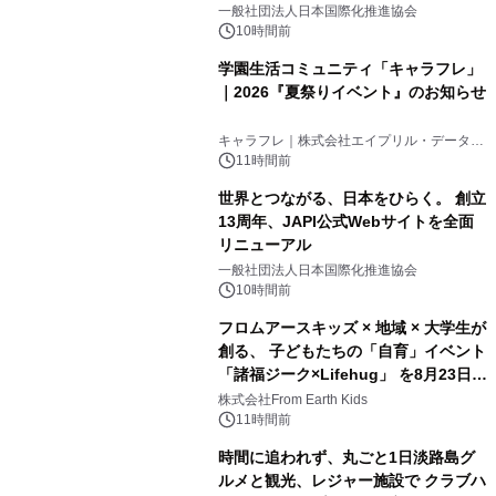
をリリース
一般社団法人日本国際化推進協会
10時間前
学園生活コミュニティ「キャラフレ」
｜2026『夏祭りイベント』のお知らせ
3
キャラフレ｜株式会社エイプリル・データ・
デザインズ
11時間前
世界とつながる、日本をひらく。 創立
13周年、JAPI公式Webサイトを全面
リニューアル
4
一般社団法人日本国際化推進協会
10時間前
フロムアースキッズ × 地域 × 大学生が
創る、 子どもたちの「自育」イベント
「諸福ジーク×Lifehug」 を8月23日
5
(日)開催
株式会社From Earth Kids
11時間前
時間に追われず、丸ごと1日淡路島グ
ルメと観光、レジャー施設で クラブハ