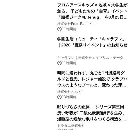
フロムアースキッズ × 地域 × 大学生が
創る、 子どもたちの「自育」イベント
「諸福ジーク×Lifehug」 を8月23日
(日)開催
株式会社From Earth Kids
11時間前
学園生活コミュニティ「キャラフレ」
｜2026『夏祭りイベント』のお知らせ
キャラフレ｜株式会社エイプリル・データ・
デザインズ
11時間前
時間に追われず、丸ごと1日淡路島グ
ルメと観光、レジャー施設で クラブハ
ウスのようなプールと、変わった形の
サウナも 「THE BOXY AWAJI」のお
株式会社ぷらど
得な素泊まり連泊プランで
13時間前
眠りづらさの正体──シリーズ第三回
浅い呼吸が"二酸化炭素過剰"を生み、
爆睡型の危険な眠りをつくる構造を解
説
トラタニ株式会社