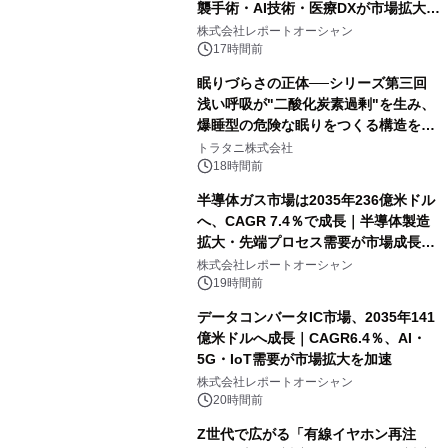
襲手術・AI技術・医療DXが市場拡大を
牽引
株式会社レポートオーシャン
17時間前
眠りづらさの正体──シリーズ第三回
浅い呼吸が"二酸化炭素過剰"を生み、
爆睡型の危険な眠りをつくる構造を解
説
トラタニ株式会社
18時間前
半導体ガス市場は2035年236億米ドル
へ、CAGR 7.4％で成長｜半導体製造
拡大・先端プロセス需要が市場成長を
加速
株式会社レポートオーシャン
19時間前
データコンバータIC市場、2035年141
億米ドルへ成長｜CAGR6.4％、AI・
5G・IoT需要が市場拡大を加速
株式会社レポートオーシャン
20時間前
Z世代で広がる「有線イヤホン再注