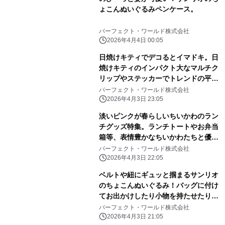
ょこんぬいぐるみペンケース。
パーフェクト・ワールド株式会社
2026年4月4日 00:05
日焼けキティでデコるとイマドキ。日
焼けキティのインパクト大なマルチク
リップやステッカーでトレンドの平成
レトロ感ばっちりです。
パーフェクト・ワールド株式会社
2026年4月3日 23:05
淡いピンクが春らしいちいかわのラン
チグッズ特集。ランチトートやお弁当
箱等、表情豊かなちいかわたちと優し
いピンク色に心和む
パーフェクト・ワールド株式会社
2026年4月3日 22:05
ベルトや紐にギュッと掴まるサンリオ
のちょこんぬいぐるみ！バッグに付け
てお出かけしたり小物を持たせたりと
自由に楽しめる！
パーフェクト・ワールド株式会社
2026年4月3日 21:05