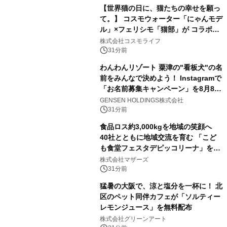
【世界猫の日に、猫たちの幸せを願っ
て。】 コスモウォーター「にゃんモデ
ル」×フェリシモ「猫部」が コラボキ
ャンペーンを実施
株式会社コスモライフ
31分前
わんわんリゾート 粟津の"看板犬"の名
前をみんなで決めよう！ Instagramで
「お名前募集キャンペーン」を8月8日
(土)より開催
GENSEN HOLDINGS株式会社
31分前
食品ロス約3,000kgを地域の笑顔へ
40社とともに地域交流を育む 「こど
も食堂フェスタデピッコリーナ」を9
月5日(土)開催
株式会社マザーズ
31分前
猛暑の大阪で、涼と塩分を一杯に！ 北
区のペット同伴カフェが「ソルティー
レモンジュース」を無料配布
株式会社グリーンアート