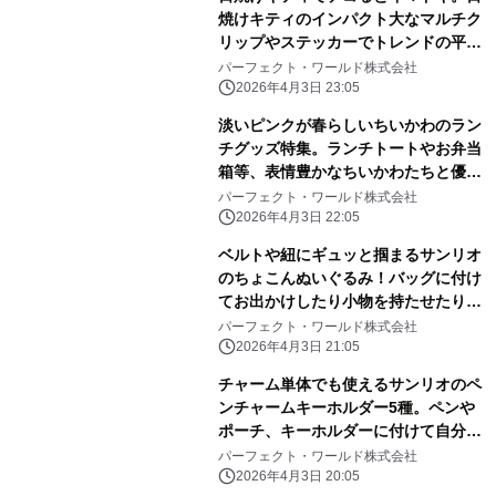
焼けキティのインパクト大なマルチク
リップやステッカーでトレンドの平成
レトロ感ばっちりです。
パーフェクト・ワールド株式会社
2026年4月3日 23:05
淡いピンクが春らしいちいかわのラン
チグッズ特集。ランチトートやお弁当
箱等、表情豊かなちいかわたちと優し
いピンク色に心和む
パーフェクト・ワールド株式会社
2026年4月3日 22:05
ベルトや紐にギュッと掴まるサンリオ
のちょこんぬいぐるみ！バッグに付け
てお出かけしたり小物を持たせたりと
自由に楽しめる！
パーフェクト・ワールド株式会社
2026年4月3日 21:05
チャーム単体でも使えるサンリオのペ
ンチャームキーホルダー5種。ペンや
ポーチ、キーホルダーに付けて自分だ
けのアレンジしよう
パーフェクト・ワールド株式会社
2026年4月3日 20:05