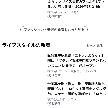
える ナノサイズ美容カプセル※2でう
るおい満ちる肌へ 2026年9月24日(木)
よりリニューアル新発売 『ディープモ
株式会社ハーバー研究所
イストセラム』
6時間前
ファッション・美容の新着をもっと見る
ライフスタイルの新着
もっと見る
阪急豊中駅直結「エトレとよなか」1
階に 「ブランド買取専門店ブランドハ
ンズ エトレ豊中店」がオープン
株式会社ブランド買取ブランドハンズ
16分前
千葉真子氏・鄭大世氏・安田理大氏ら
豪華ゲスト ロケット型完走メダル授
与、ロケット風船を飛ばせ！ 「ロケッ
トマラソン2026」開催
株式会社スポーツワン
31分前