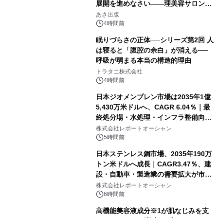
展開を進めなさい――理美容サロン
「多店舗展開」の教科書』2026年8月
あさ出版
24日（月）発売
4時間前
眠りづらさの正体──シリーズ第2回 人
は寝ると「腹腔の余白」が消える──
呼吸が弱まる本当の構造的理由
トラタニ株式会社
4時間前
日本ジオメンブレン市場は2035年1億
5,430万米ドルへ、CAGR 6.04％｜最
終処分場・水処理・インフラ整備向け
需要拡大
株式会社レポートオーシャン
5時間前
日本ステンレス鋼市場、2035年190万
トン米ドルへ成長｜CAGR3.47％、建
設・自動車・製造業の需要拡大が市場
を牽引
株式会社レポートオーシャン
6時間前
高機能美容液成分※1が肌なじみを支