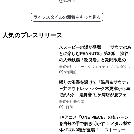
31分前
ライフスタイルの新着をもっと見る
人気のプレスリリース
スヌーピーの湯が登場！ 「サウナのあ
とに楽しむPEANUTS」第2弾 渋谷
の人気銭湯「改良湯」と期間限定のコ
1
ラボレーション サウナイキタイコラ
株式会社ソニー・クリエイティブプロダクツ
ボグッズも発売決定！
6時間前
帰りの渋滞を避けて「温泉＆サウナ」
三井アウトレットパーク木更津から車
で約5分 湯舞音 袖ケ浦店が夏フェア
2
メニューを提供
株式会社楽久屋
1日前
TVアニメ『ONE PIECE』の名シーン
を自分の手で解き明かす！ メタル製立
体パズル3種が登場！ ～ストーリーと
3