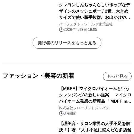
クレヨンしんちゃんらしいポップなデ
ザインのメッシュポーチ2種。大きめ
サイズで使い勝手抜群。お出かけや旅
行にぜひ！
パーフェクト・ワールド株式会社
2026年4月3日 19:05
発行者のリリースをもっと見る
ファッション・美容の新着
もっと見る
【MBFF】マイクロバイオームという
クレンジングの新しい提案 マイクロ
バイオーム発想の新商品 「MBFF mb
クレンジングPRO」を2026年8月6日
株式会社フローリストジャパン
発売
3時間前
【理美容・サロン業界の人手不足を解
決！】著 『人手不足に悩んだら多店舗