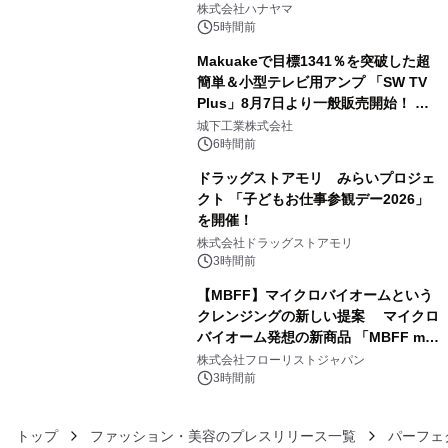
ギミックが融合した 大人の体験型パズ
株式会社ハナヤマ
ルが8月7日(金)12時より先行予約受付
5時間前
開始～
Makuakeで目標1341％を突破した超
簡単＆小型テレビ用アンプ 「SW TV
Plus」8月7日より一般販売開始！ ケ
4
ーブル1本つなぐだけ、テレビの音が
城下工業株式会社
ぐっと豊かに
6時間前
ドラッグストアモリ みらいプロジェ
クト 「子どもお仕事参観デー2026」
を開催！
5
株式会社ドラッグストアモリ
3時間前
【MBFF】マイクロバイオームという
クレンジングの新しい提案 マイクロ
バイオーム発想の新商品 「MBFF mb
6
クレンジングPRO」を2026年8月6日
株式会社フローリストジャパン
発売
3時間前
トップ
ファッション・美容のプレスリリース一覧
パーフェ