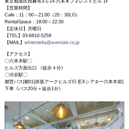
東京都港区西麻布3-1-14 六本木フォレストビル 1F
【営業時間】
Cafe：11：00～21:00（20：30LO）
RentalSpace：18:00～22:30
【定休日】月曜日
【TEL】03-6910-5259
【MAIL】
whitestella@aveniale.co.jp
【アクセス】
〇六本木駅〇
ヒルズ方面出口 《徒歩４分》
〇渋谷駅〇
都営バス[都01]赤坂アークヒルズ行 [EXシアター六本木前]
下車《バス20分＋徒歩1分》