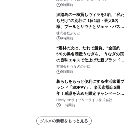
苑 別邸ふうか」ー
9時間前
淡路島の一棟貸しヴィラを2泊、"私た
ちだけ"の別荘に 1日1組・最大8名
様、プールとサウナとジェットバス付
きで Villa Mon Temps AWAJIの連泊
株式会社ぷらど
素泊りプラン
9時間前
“素材の次は、たれで勝負。”全国約
5％の浜名湖産うなぎを、 うなぎの頭
の旨味エキスで仕上げた新ブランド
「井口の誉」誕生
有限会社うなぎの井口
9時間前
暮らしをもっと便利にする生活家電ブ
ランド「SOPPY」、楽天市場店5周
年！感謝を込めた限定キャンペーンを
8月10日より開催
LivelyLifeライブリーライフ株式会社
11時間前
グルメの新着をもっと見る