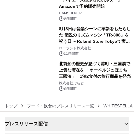
Amazonで予約販売開始
4
CAMSHOP.JP
9時間前
8月8日は音楽シーンに革新をもたらし
た 伝説のリズムマシン「TR-808」を
祝う日 ～Roland Store Tokyoで実機
5
を展示しての 記念キャンペーンを開
ローランド株式会社
催 英国ラジオ「NTS」の 特別プログ
11時間前
ラムや、「TR-808」を愛する伝説的
北前船の歴史が息づく港町・三国湊で
アーティストを フィーチャーしたアニ
上質な滞在を 「オーベルジュほまち
メーションを公開～
三國湊」 1泊2食付の旅行商品を発売
6
株式会社ぷらど
8時間前
トップ
フード・飲食のプレスリリース一覧
WHITESTELLA
プレスリリース配信