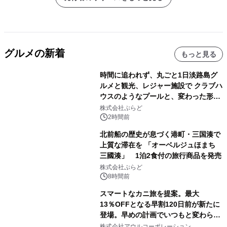
グルメの新着
もっと見る
時間に追われず、丸ごと1日淡路島グ
ルメと観光、レジャー施設で クラブハ
ウスのようなプールと、変わった形の
サウナも 「THE BOXY AWAJI」のお
株式会社ぷらど
得な素泊まり連泊プランで
2時間前
北前船の歴史が息づく港町・三国湊で
上質な滞在を 「オーベルジュほまち
三國湊」 1泊2食付の旅行商品を発売
株式会社ぷらど
8時間前
スマートなカニ旅を提案。最大
13％OFFとなる早割120日前が新たに
登場。早めの計画でいつもと変わらぬ
大人の冬旅を。ー夕日ヶ浦温泉「佳松
株式会社アウルコーポレーション