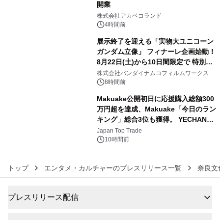
開業
4
株式会社アカベコランド
4時間前
展示終了を迎える「実物大ユニコーン
ガンダム立像」 フィナーレ企画始動！
8月22日(土)から10日間限定で 特別映
5
像『UNICORN GUNDAM Statue ―
株式会社バンダイナムコフィルムワークス
BEYOND POSSIBILITY ―』を上映！
8時間前
Makuake公開初日に応援購入総額300
万円超を達成、Makuake「今日のラン
キング」総合3位も獲得。 YECHAN音
6
浴シンギングボウル第2弾の大型サイ
Japan Top Trade
ズ（XL・2XL・3XL）を先行販売中
10時間前
トップ
エンタメ・カルチャーのプレスリリース一覧
奈良文
プレスリリース配信