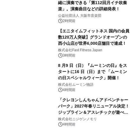
緒に演奏できる「第112回月イチ吹奏
楽」。演奏曲目などの詳細発表！
公益社団法人 大阪市音楽団
2時間前
【エニタイムフィットネス 国内の会員
数120万人突破】グランドオープンの
西小山店が世界6,000店舗目で達成！
株式会社Fast Fitness Japan
3時間前
8 月9 日（日）『ムーミンの日』をス
タートに16 日（日）まで 「ムーミン
の日スペシャルウィーク」開催！
株式会社ムーミン物語
4時間前
「クレヨンしんちゃんアドベンチャー
パーク」2027年春リニューアル決定！
ジップライン＆アスレチックが遊べる
のは今年が最後！ 「ラスト！ドキがム
株式会社ニジゲンノモリ
ネムネ～大作戦！」始動
4時間前