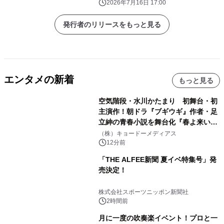
2026年7月16日 17:00
発行者のリリースをもっと見る
エンタメの新着
もっと見る
空気階段・水川かたまり 初舞台・初
主演作！朝ドラ『ブギウギ』作者・足
立紳の青春小説を舞台化『春よ来い、
マジで来い』キービジュアル解禁！
（株）キョードーメディアス
12分前
「THE ALFEE新聞 夏イベ特集号」発
売決定！
株式会社スポーツニッポン新聞社
2時間前
月に一度の吹奏楽イベント！プロと一