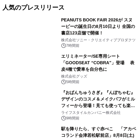
人気のプレスリリース
PEANUTS BOOK FAIR 2026が スヌ
ーピーの誕生日の8月10日より 全国の
書店123店舗で開催！
1
株式会社ソニー・クリエイティブプロダクツ
7時間前
エリミネーター/SE専用シート
「GOODSEAT “COBRA”」登場 表
皮4種で愛車を自分色に
2
株式会社グッズ
5時間前
『おぱんちゅうさぎ』『んぽちゃむ』
デザインのコスメ＆メイクパフがミル
フィーから登場！見ても使っても楽し
3
い、ポップでキュートなコレクショ
ライフスタイルカンパニー株式会社
ン。
9時間前
駅を降りたら、すぐ赤べこ 「アカベ
コランド会津若松駅前店」8月8日(土)