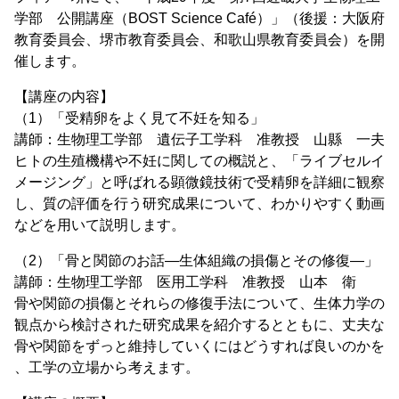
学部 公開講座（BOST Science Café）」（後援：大阪府
教育委員会、堺市教育委員会、和歌山県教育委員会）を開
催します。
【講座の内容】
（1）「受精卵をよく見て不妊を知る」
講師：生物理工学部 遺伝子工学科 准教授 山縣 一夫
ヒトの生殖機構や不妊に関しての概説と、「ライブセルイ
メージング」と呼ばれる顕微鏡技術で受精卵を詳細に観察
し、質の評価を行う研究成果について、わかりやすく動画
などを用いて説明します。
（2）「骨と関節のお話―生体組織の損傷とその修復―」
講師：生物理工学部 医用工学科 准教授 山本 衛
骨や関節の損傷とそれらの修復手法について、生体力学の
観点から検討された研究成果を紹介するとともに、丈夫な
骨や関節をずっと維持していくにはどうすれば良いのかを
、工学の立場から考えます。