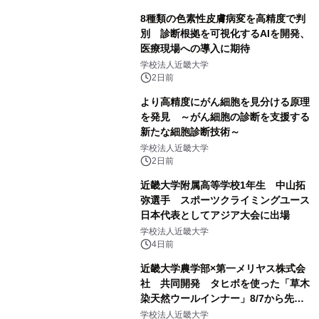
8種類の色素性皮膚病変を高精度で判
別 診断根拠を可視化するAIを開発、
医療現場への導入に期待
学校法人近畿大学
2日前
より高精度にがん細胞を見分ける原理
を発見 ～がん細胞の診断を支援する
新たな細胞診断技術～
学校法人近畿大学
2日前
近畿大学附属高等学校1年生 中山拓
弥選手 スポーツクライミングユース
日本代表としてアジア大会に出場
学校法人近畿大学
4日前
近畿大学農学部×第一メリヤス株式会
社 共同開発 タヒボを使った「草木
染天然ウールインナー」8/7から先行
販売
学校法人近畿大学