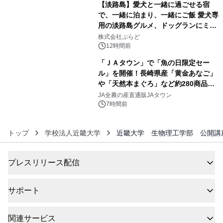
【淡路島】愛犬と一緒に過ごせる宿
で、一緒に泊まり、一緒にご飯 愛犬専
用の淡路島グルメ、ドッグランにミニ
5
プール グランピングとトレーラーハウ
株式会社ぷらど
スの2施設で
12時間前
「ＪＡタウン」で「魚の日限定セー
ル」を開催！長崎県産「黄金あなご」
や「天然本まぐろ」など約280商品を
6
販売！～毎月１０日の定例企画～
JA全農の産直通販JAタウン
7時間前
トップ
学校法人近畿大学
近畿大学 生物理工学部 公開講座
プレスリリース配信
サポート
関連サービス