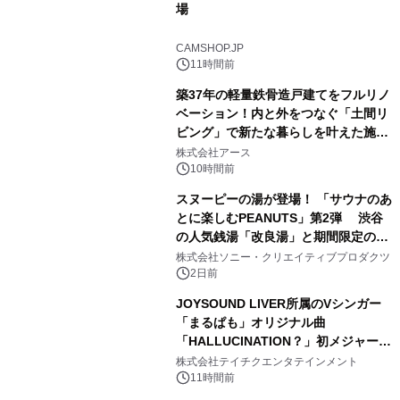
場
1
CAMSHOP.JP
11時間前
築37年の軽量鉄骨造戸建てをフルリノ
ベーション！内と外をつなぐ「土間リ
ビング」で新たな暮らしを叶えた施工
2
事例を株式会社アースが公開
株式会社アース
10時間前
スヌーピーの湯が登場！ 「サウナのあ
とに楽しむPEANUTS」第2弾 渋谷
の人気銭湯「改良湯」と期間限定のコ
3
ラボレーション サウナイキタイコラ
株式会社ソニー・クリエイティブプロダクツ
ボグッズも発売決定！
2日前
JOYSOUND LIVER所属のVシンガー
「まるぱも」オリジナル曲
「HALLUCINATION？」初メジャー配
4
信リリース決定！
株式会社テイチクエンタテインメント
11時間前