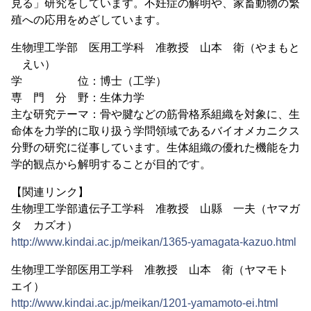
見る」研究をしています。不妊症の解明や、家畜動物の繁
殖への応用をめざしています。
生物理工学部 医用工学科 准教授 山本 衛（やまもと
えい）
学 位：博士（工学）
専 門 分 野：生体力学
主な研究テーマ：骨や腱などの筋骨格系組織を対象に、生
命体を力学的に取り扱う学問領域であるバイオメカニクス
分野の研究に従事しています。生体組織の優れた機能を力
学的観点から解明することが目的です。
【関連リンク】
生物理工学部遺伝子工学科 准教授 山縣 一夫（ヤマガ
タ カズオ）
http://www.kindai.ac.jp/meikan/1365-yamagata-kazuo.html
生物理工学部医用工学科 准教授 山本 衛（ヤマモト
エイ）
http://www.kindai.ac.jp/meikan/1201-yamamoto-ei.html