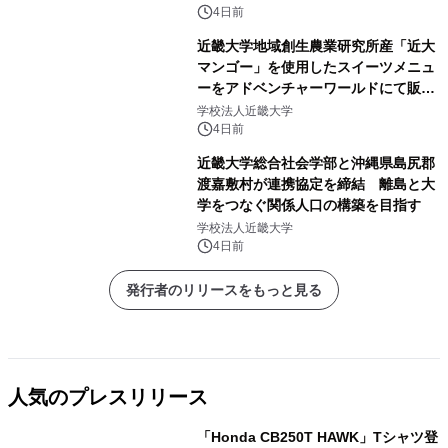
4日前
近畿大学地域創生農業研究所産「近大
マンゴー」を使用したスイーツメニュ
ーをアドベンチャーワールドにて販売
します パークでしか味わえない期間
学校法人近畿大学
限定スイーツを楽しんで♪
4日前
近畿大学総合社会学部と沖縄県島尻郡
渡嘉敷村が連携協定を締結 離島と大
学をつなぐ関係人口の構築を目指す
学校法人近畿大学
4日前
発行者のリリースをもっと見る
人気のプレスリリース
「Honda CB250T HAWK」Tシャツ登