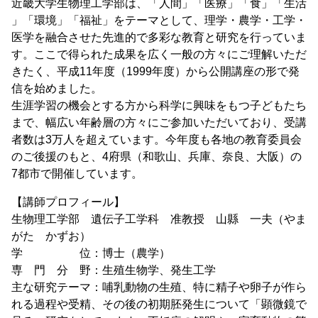
近畿大学生物理工学部は、「人間」「医療」「食」「生活
」「環境」「福祉」をテーマとして、理学・農学・工学・
医学を融合させた先進的で多彩な教育と研究を行っていま
す。ここで得られた成果を広く一般の方々にご理解いただ
きたく、平成11年度（1999年度）から公開講座の形で発
信を始めました。
生涯学習の機会とする方から科学に興味をもつ子どもたち
まで、幅広い年齢層の方々にご参加いただいており、受講
者数は3万人を超えています。今年度も各地の教育委員会
のご後援のもと、4府県（和歌山、兵庫、奈良、大阪）の
7都市で開催しています。
【講師プロフィール】
生物理工学部 遺伝子工学科 准教授 山縣 一夫（やま
がた かずお）
学 位：博士（農学）
専 門 分 野：生殖生物学、発生工学
主な研究テーマ：哺乳動物の生殖、特に精子や卵子が作ら
れる過程や受精、その後の初期胚発生について「顕微鏡で