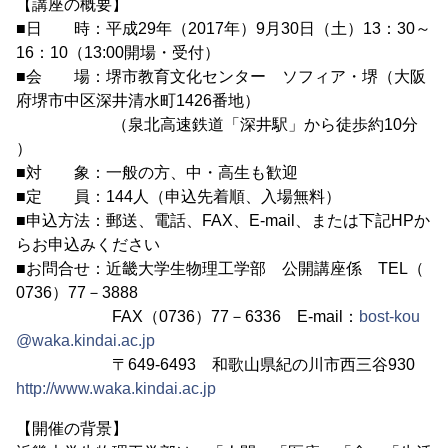
【講座の概要】
■日 時：平成29年（2017年）9月30日（土）13：30～
16：10（13:00開場・受付）
■会 場：堺市教育文化センター ソフィア・堺（大阪
府堺市中区深井清水町1426番地）
（泉北高速鉄道「深井駅」から徒歩約10分
）
■対 象：一般の方、中・高生も歓迎
■定 員：144人（申込先着順、入場無料）
■申込方法：郵送、電話、FAX、E-mail、または下記HPか
らお申込みください
■お問合せ：近畿大学生物理工学部 公開講座係 TEL（
0736）77－3888
FAX（0736）77－6336 E-mail：
bost-kou
@waka.kindai.ac.jp
〒649-6493 和歌山県紀の川市西三谷930
http://www.waka.kindai.ac.jp
【開催の背景】