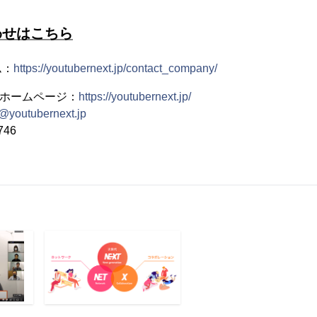
わせはこちら
ム：
https://youtubernext.jp/contact_company/
Tホームページ：
https://youtubernext.jp/
o@youtubernext.jp
746