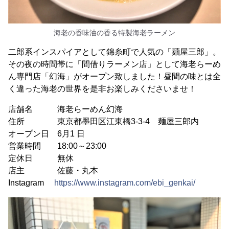
海老の香味油の香る特製海老ラーメン
二郎系インスパイアとして錦糸町で人気の「麺屋三郎」。
その夜の時間帯に「間借りラーメン店」として海老らーめ
ん専門店「幻海」がオープン致しました！昼間の味とは全
く違った海老の世界を是非お楽しみくださいませ！
店舗名 海老らーめん幻海
住所 東京都墨田区江東橋3-3-4 麺屋三郎内
オープン日 6月1 日
営業時間 18:00～23:00
定休日 無休
店主 佐藤・丸本
Instagram
https://www.instagram.com/ebi_genkai/