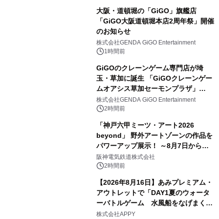
大阪・道頓堀の「GiGO」旗艦店
「GiGO大阪道頓堀本店2周年祭」開催
のお知らせ
株式会社GENDA GiGO Entertainment
1時間前
GiGOのクレーンゲーム専門店が埼
玉・草加に誕生 「GiGOクレーンゲー
ムオアシス草加セーモンプラザ」
2026年8月7日(金)10時グランドオープ
株式会社GENDA GiGO Entertainment
ン
2時間前
「神戸六甲ミーツ・アート2026
beyond」 野外アートゾーンの作品を
パワーアップ展示！ ～8月7日からは
直前割パスポートを販売～
阪神電気鉄道株式会社
2時間前
【2026年8月16日】あみプレミアム・
アウトレットで「DAY1夏のウォータ
ーバトルゲーム 水風船をなげまくろ
う！」を開催
株式会社APPY