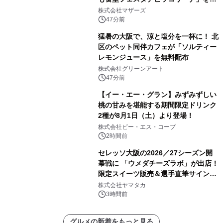
月5日(土)開催
株式会社マザーズ
47分前
猛暑の大阪で、涼と塩分を一杯に！ 北
区のペット同伴カフェが「ソルティー
レモンジュース」を無料配布
株式会社グリーンアート
47分前
【イー・エー・グラン】みずみずしい
桃の甘みを堪能する期間限定ドリンク
2種が8月1日（土）より登場！
株式会社ピー・エス・コープ
2時間前
セレッソ大阪の2026／27シーズン開
幕戦に 「ウメダチーズラボ」が出店！
限定スイーツ販売＆選手直筆サイング
ッズが当たる抽選会を 8月8日に開催
株式会社ヤマタカ
3時間前
グルメの新着をもっと見る