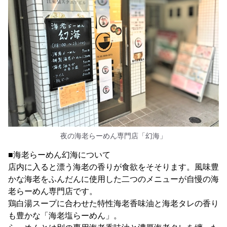
夜の海老らーめん専門店「幻海」
■海老らーめん幻海について
店内に入ると漂う海老の香りが食欲をそそります。風味豊
かな海老をふんだんに使用した二つのメニューが自慢の海
老らーめん専門店です。
鶏白湯スープに合わせた特性海老香味油と海老タレの香り
も豊かな「海老塩らーめん」。