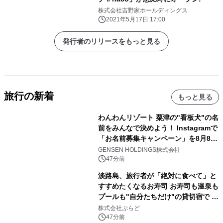
株式会社吉野家ホールディングス
2021年5月17日 17:00
発行者のリリースをもっと見る
旅行の新着
もっと見る
わんわんリゾート 粟津の"看板犬"の名
前をみんなで決めよう！ Instagramで
「お名前募集キャンペーン」を8月8日
(土)より開催
GENSEN HOLDINGS株式会社
47分前
淡路島、旅行者が「絶対に食べて」と
すすめたくなるお寿司 お寿司も温泉も
プールも"自分たちだけ"の貸切宿で 1
日1組限定「岩屋温泉 絵島別庭 海と
株式会社ぷらど
森」の握り寿司プラン
47分前