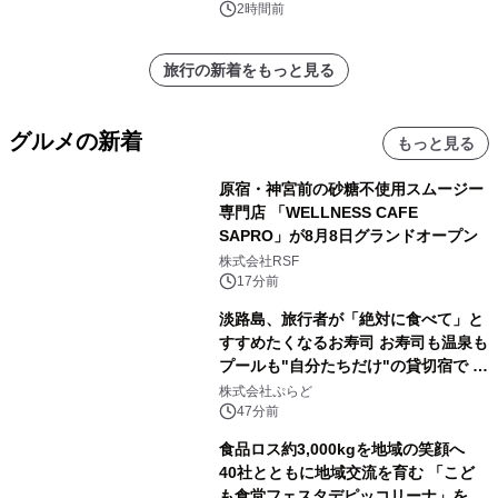
2時間前
旅行の新着をもっと見る
グルメの新着
もっと見る
原宿・神宮前の砂糖不使用スムージー
専門店 「WELLNESS CAFE
SAPRO」が8月8日グランドオープン
株式会社RSF
17分前
淡路島、旅行者が「絶対に食べて」と
すすめたくなるお寿司 お寿司も温泉も
プールも"自分たちだけ"の貸切宿で 1
日1組限定「岩屋温泉 絵島別庭 海と
株式会社ぷらど
森」の握り寿司プラン
47分前
食品ロス約3,000kgを地域の笑顔へ
40社とともに地域交流を育む 「こど
も食堂フェスタデピッコリーナ」を9