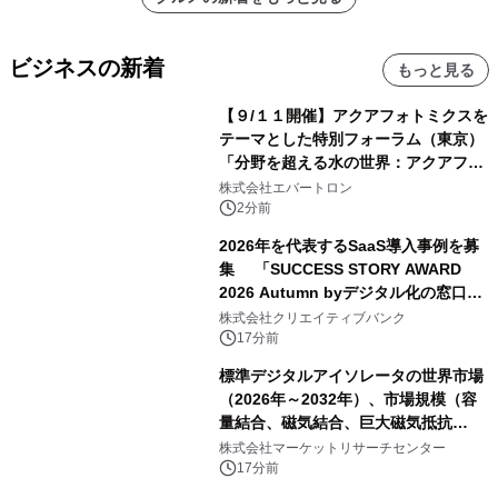
ビジネスの新着
もっと見る
【９/１１開催】アクアフォトミクスを
テーマとした特別フォーラム（東京）
「分野を超える水の世界：アクアフォ
トミクスが切り拓く新しい科学の地
株式会社エバートロン
平」を開催
2分前
2026年を代表するSaaS導入事例を募
集 「SUCCESS STORY AWARD
2026 Autumn byデジタル化の窓口」
開催
株式会社クリエイティブバンク
17分前
標準デジタルアイソレータの世界市場
（2026年～2032年）、市場規模（容
量結合、磁気結合、巨大磁気抵抗
（GMR））・分析レポートを発表
株式会社マーケットリサーチセンター
17分前