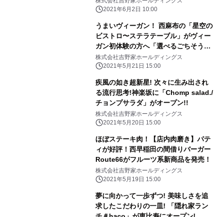
株式会社吉野家ホールディングス
2021年6月2日 10:00
うまいヴィーガン！ 西麻布の「星空の
ビストロ〜ステラテーブル」がヴィー
ガン初体験の方へ「選べるごちそうコ
ース」税込2000円を発売開始！
株式会社吉野家ホールディングス
2021年5月21日 15:00
疾風の如き超新星! 次々に生み出され
る流行思考!神楽坂に「Chomp salad./
チョンプサラダ」がオープン!!
株式会社吉野家ホールディングス
2021年5月20日 15:00
ほぼステーキ肉！【店内肉磨き】パテ
ィが好評！西早稲田の間借りバーガー
Route66がフルーツ系新商品を発売！
株式会社吉野家ホールディングス
2021年5月19日 15:00
夢に向かって一歩ずつ! 美味しさを追
求したこだわりの一皿! 「隠れ家ラン
チ＃haco」が恵比寿にオープン!