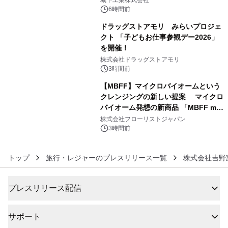
城下工業株式会社
ぐっと豊かに
6時間前
ドラッグストアモリ みらいプロジェ
クト 「子どもお仕事参観デー2026」
を開催！
5
株式会社ドラッグストアモリ
3時間前
【MBFF】マイクロバイオームという
クレンジングの新しい提案 マイクロ
バイオーム発想の新商品 「MBFF mb
6
クレンジングPRO」を2026年8月6日
株式会社フローリストジャパン
発売
3時間前
トップ
旅行・レジャーのプレスリリース一覧
株式会社吉野
プレスリリース配信
サポート