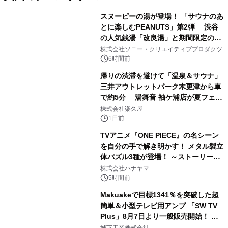
スヌーピーの湯が登場！ 「サウナのあ
とに楽しむPEANUTS」第2弾 渋谷
の人気銭湯「改良湯」と期間限定のコ
1
ラボレーション サウナイキタイコラ
株式会社ソニー・クリエイティブプロダクツ
ボグッズも発売決定！
6時間前
帰りの渋滞を避けて「温泉＆サウナ」
三井アウトレットパーク木更津から車
で約5分 湯舞音 袖ケ浦店が夏フェア
2
メニューを提供
株式会社楽久屋
1日前
TVアニメ『ONE PIECE』の名シーン
を自分の手で解き明かす！ メタル製立
体パズル3種が登場！ ～ストーリーと
3
ギミックが融合した 大人の体験型パズ
株式会社ハナヤマ
ルが8月7日(金)12時より先行予約受付
5時間前
開始～
Makuakeで目標1341％を突破した超
簡単＆小型テレビ用アンプ 「SW TV
Plus」8月7日より一般販売開始！ ケ
4
ーブル1本つなぐだけ、テレビの音が