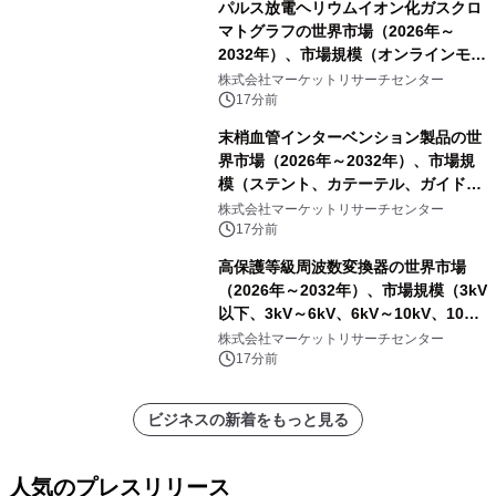
パルス放電ヘリウムイオン化ガスクロ
マトグラフの世界市場（2026年～
2032年）、市場規模（オンラインモニ
タリング型、ラボラトリー型）・分析
株式会社マーケットリサーチセンター
レポートを発表
17分前
末梢血管インターベンション製品の世
界市場（2026年～2032年）、市場規
模（ステント、カテーテル、ガイドワ
イヤー、シース、下大静脈フィルタ
株式会社マーケットリサーチセンター
ー、その他）・分析レポートを発表
17分前
高保護等級周波数変換器の世界市場
（2026年～2032年）、市場規模（3kV
以下、3kV～6kV、6kV～10kV、10kV
超）・分析レポートを発表
株式会社マーケットリサーチセンター
17分前
ビジネスの新着をもっと見る
人気のプレスリリース