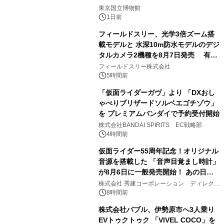
1
東京国立博物館
1日前
フィールドスリー、光学3倍ズーム搭
載モデルと 水深10m防水モデルのデジ
タルカメラ2機種を8月7日発売 有効
2
約1300万画素、用途別に選べるコンデ
フィールドスリー株式会社
ジ新登場
5時間前
「仮面ライダーガヴ」より 「DXおし
ゃべりブリザードソルベエゴチゾウ」
を プレミアムバンダイで予約受付開始
3
株式会社BANDAI SPIRITS EC戦略部
4時間前
仮面ライダー55周年記念！オリジナル
音源を搭載した 「音声目覚まし時計」
が8月6日に一般発売開始！ あの日の
4
大興奮が今甦る
株式会社 秀建コーポレーション ディレクト
アートギャラリー
8時間前
株式会社バブル、伊勢原市へ3人乗り
EVトゥクトゥク 「VIVEL COCO」を