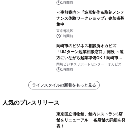
1時間前
＜事前案内＞『造形制作＆彫刻メンテ
ナンス体験ワークショップ』参加者募
集中
東京都北区
1時間前
岡崎市のビジネス相談所オカビズ
「UIJターン起業相談窓口」開設 ～遠
方にいながら起業準備OK！岡崎市を
挑戦者があつまるまちに～
岡崎ビジネスサポートセンター・オカビズ
1時間前
ライフスタイルの新着をもっと見る
人気のプレスリリース
東京国立博物館、館内レストラン3店
舗をリニューアル 各店舗の詳細を発
表！