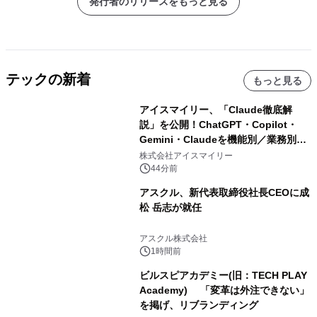
発行者のリリースをもっと見る
テックの新着
もっと見る
アイスマイリー、「Claude徹底解
説」を公開！ChatGPT・Copilot・
Gemini・Claudeを機能別／業務別に
比較―自社に合う生成AIの選び方がわ
株式会社アイスマイリー
かる実践ガイド
44分前
アスクル、新代表取締役社長CEOに成
松 岳志が就任
アスクル株式会社
1時間前
ビルスピアカデミー(旧：TECH PLAY
Academy) 「変革は外注できない」
を掲げ、リブランディング