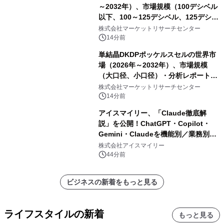
査）・分析レポートを発表
～2032年）、市場規模（100デシベル
以下、100～125デシベル、125デシベ
ル以上）・分析レポートを発表
株式会社マーケットリサーチセンター
14分前
単結晶DKDPポッケルスセルの世界市
場（2026年～2032年）、市場規模
（大口径、小口径）・分析レポートを
発表
株式会社マーケットリサーチセンター
14分前
アイスマイリー、「Claude徹底解
説」を公開！ChatGPT・Copilot・
Gemini・Claudeを機能別／業務別に
比較―自社に合う生成AIの選び方がわ
株式会社アイスマイリー
かる実践ガイド
44分前
ビジネスの新着をもっと見る
ライフスタイルの新着
もっと見る