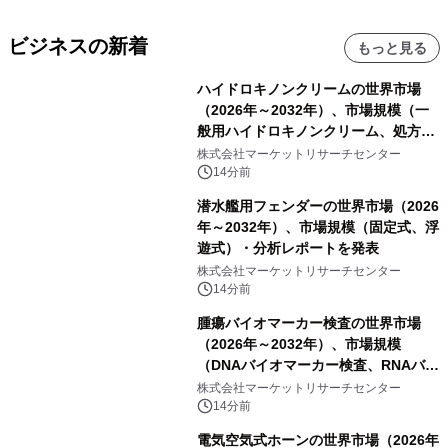
ビジネスの新着
もっと見る
ハイドロキノンクリームの世界市場
（2026年～2032年）、市場規模（一
般用ハイドロキノンクリーム、処方用
ハイドロキノンクリーム）・分析レポ
株式会社マーケットリサーチセンター
ートを発表
14分前
潜水艦用フェンダーの世界市場（2026
年～2032年）、市場規模（固定式、浮
遊式）・分析レポートを発表
株式会社マーケットリサーチセンター
14分前
腫瘍バイオマーカー検査の世界市場
（2026年～2032年）、市場規模
（DNAバイオマーカー検査、RNAバイ
オマーカー検査、タンパク質バイオマ
株式会社マーケットリサーチセンター
ーカー検査、細胞ベースのバイオマー
14分前
カー検査、多項目バイオマーカー検
電気空気式ホーンの世界市場（2026年