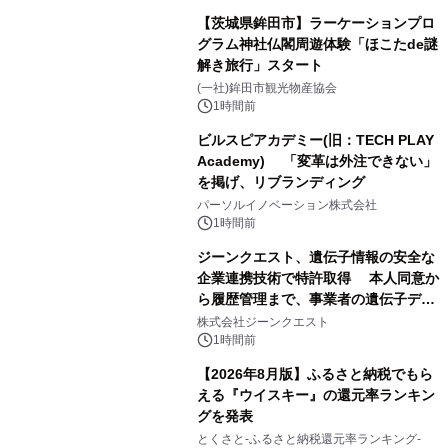
【茨城県鉾田市】ラーケーションプロ
グラム神社仏閣周遊体験「ほこたde謎
解き旅行」スタート
(一社)鉾田市観光物産協会
1時間前
ビルスピアカデミー(旧：TECH PLAY
Academy) 「変革は外注できない」
を掲げ、リブランディング
パーソルイノベーション株式会社
1時間前
ジーンクエスト、遺伝子情報の安全な
企業連携技術で特許取得 本人同意か
ら履歴管理まで、事業者の遺伝子デー
タ活用を支援
株式会社ジーンクエスト
1時間前
【2026年8月版】ふるさと納税でもら
える『ウイスキー』の還元率ランキン
グを発表
とくさと-ふるさと納税還元率ランキング-