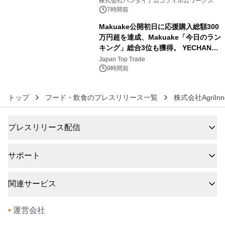
株式会社バンダイナムコフィルムワークス
BEYOND POSSIBILITY ―』を上映！
7時間前
Makuake公開初日に応援購入総額300
万円超を達成、Makuake「今日のラン
キング」総合3位も獲得。 YECHAN音
6
浴シンギングボウル第2弾の大型サイ
Japan Top Trade
ズ（XL・2XL・3XL）を先行販売中
9時間前
トップ
フード・飲食のプレスリリース一覧
株式会社AgriInno
プレスリリース配信
サポート
関連サービス
•
運営会社