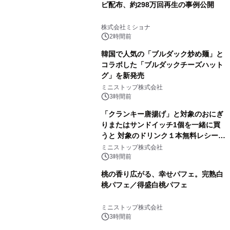
ピ配布、約298万回再生の事例公開
株式会社ミショナ
2時間前
韓国で人気の「ブルダック炒め麺」と
コラボした「ブルダックチーズハット
グ」を新発売
ミニストップ株式会社
3時間前
「クランキー唐揚げ」と対象のおにぎ
りまたはサンドイッチ1個を一緒に買
うと 対象のドリンク１本無料レシート
クーポンもらえる！※1
ミニストップ株式会社
3時間前
桃の香り広がる、幸せパフェ。完熟白
桃パフェ／得盛白桃パフェ
ミニストップ株式会社
3時間前