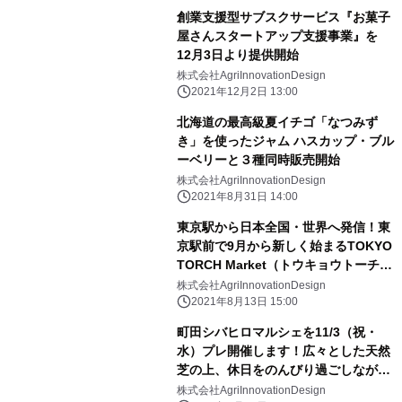
創業支援型サブスクサービス『お菓子
屋さんスタートアップ支援事業』を
12月3日より提供開始
株式会社AgriInnovationDesign
2021年12月2日 13:00
北海道の最高級夏イチゴ「なつみず
き」を使ったジャム ハスカップ・ブル
ーベリーと３種同時販売開始
株式会社AgriInnovationDesign
2021年8月31日 14:00
東京駅から日本全国・世界へ発信！東
京駅前で9月から新しく始まるTOKYO
TORCH Market（トウキョウトーチマ
ーケット）にて、地域の伝統文化や旬
株式会社AgriInnovationDesign
を届けるワークショップを募集中
2021年8月13日 15:00
町田シバヒロマルシェを11/3（祝・
水）プレ開催します！広々とした天然
芝の上、休日をのんびり過ごしながら
マルシェも楽しめます！
株式会社AgriInnovationDesign