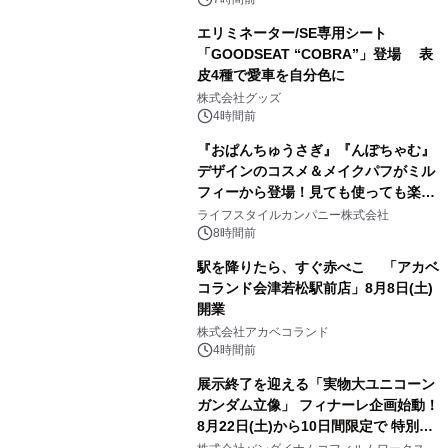
エリミネーター/SE専用シート
「GOODSEAT “COBRA”」登場 表
皮4種で愛車を自分色に
2
株式会社グッズ
4時間前
『おぱんちゅうさぎ』『んぽちゃむ』
デザインのコスメ＆メイクパフがミル
フィーから登場！見ても使っても楽し
3
い、ポップでキュートなコレクショ
ライフスタイルカンパニー株式会社
ン。
8時間前
駅を降りたら、すぐ赤べこ 「アカベ
コランド会津若松駅前店」8月8日(土)
開業
4
株式会社アカベコランド
4時間前
展示終了を迎える「実物大ユニコーン
ガンダム立像」 フィナーレ企画始動！
8月22日(土)から10日間限定で 特別映
5
像『UNICORN GUNDAM Statue ―