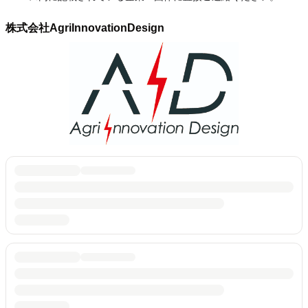
株式会社AgriInnovationDesign