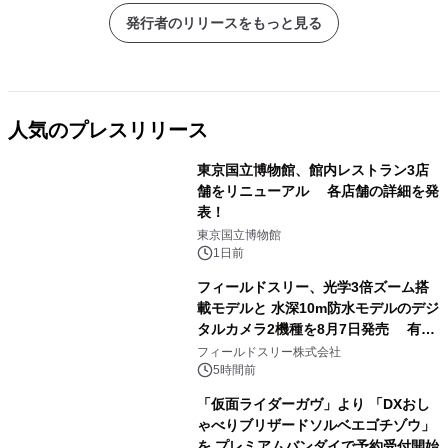
発行者のリリースをもっと見る
人気のプレスリリース
東京国立博物館、館内レストラン3店
舗をリニューアル 各店舗の詳細を発
表！
1
東京国立博物館
1日前
フィールドスリー、光学3倍ズーム搭
載モデルと 水深10m防水モデルのデジ
タルカメラ2機種を8月7日発売 有効
2
約1300万画素、用途別に選べるコンデ
フィールドスリー株式会社
ジ新登場
5時間前
「仮面ライダーガヴ」より 「DXおし
ゃべりブリザードソルベエゴチゾウ」
を プレミアムバンダイで予約受付開始