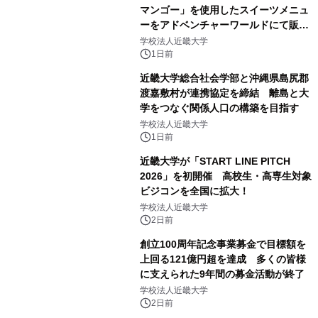
マンゴー」を使用したスイーツメニュ
ーをアドベンチャーワールドにて販売
します パークでしか味わえない期間
学校法人近畿大学
限定スイーツを楽しんで♪
1日前
近畿大学総合社会学部と沖縄県島尻郡
渡嘉敷村が連携協定を締結 離島と大
学をつなぐ関係人口の構築を目指す
学校法人近畿大学
1日前
近畿大学が「START LINE PITCH
2026」を初開催 高校生・高専生対象
ビジコンを全国に拡大！
学校法人近畿大学
2日前
創立100周年記念事業募金で目標額を
上回る121億円超を達成 多くの皆様
に支えられた9年間の募金活動が終了
学校法人近畿大学
2日前