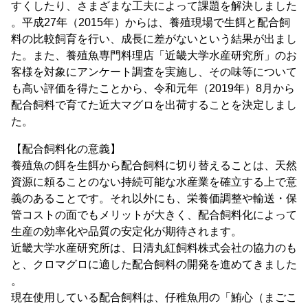
すくしたり、さまざまな工夫によって課題を解決しました
。平成27年（2015年）からは、養殖現場で生餌と配合飼
料の比較飼育を行い、成長に差がないという結果が出まし
た。また、養殖魚専門料理店「近畿大学水産研究所」のお
客様を対象にアンケート調査を実施し、その味等について
も高い評価を得たことから、令和元年（2019年）8月から
配合飼料で育てた近大マグロを出荷することを決定しまし
た。
【配合飼料化の意義】
養殖魚の餌を生餌から配合飼料に切り替えることは、天然
資源に頼ることのない持続可能な水産業を確立する上で意
義のあることです。それ以外にも、栄養価調整や輸送・保
管コストの面でもメリットが大きく、配合飼料化によって
生産の効率化や品質の安定化が期待されます。
近畿大学水産研究所は、日清丸紅飼料株式会社の協力のも
と、クロマグロに適した配合飼料の開発を進めてきました
。
現在使用している配合飼料は、仔稚魚用の「鮪心（まごこ