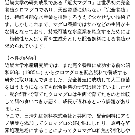
近畿大学の研究成果である「近大マグロ」は世界初の完全
養殖クロマグロであり、天然資源に頼らない「完全養殖」
は、持続可能な水産業を推進するうえで欠かせない技術で
す。しかしこれまで、マグロ養殖ではサバなどの生餌が主
な餌となっており、持続可能な水産業を確立するためには
、植物性たんぱく質を主成分とした配合飼料による養殖が
求められています。
【本件の内容】
近畿大学水産研究所では、まだ完全養殖に成功する前の昭
和60年（1985年）からクロマグロを配合飼料で養成する
研究に取り組んできました。完全養殖に成功して人工種苗
を扱うようになっても配合飼料の研究は続けていましたが
、配合飼料で育てたクロマグロは生餌で育てたものと比較
して餌の食いつきが悪く、成長が遅れるという課題があり
ました。
そこで、日清丸紅飼料株式会社と共同で、配合飼料にアミ
ノ酸等を添加してクロマグロの好む味にしたり、原料を酵
素処理魚粉にすることによってクロマグロ稚魚が消化しや