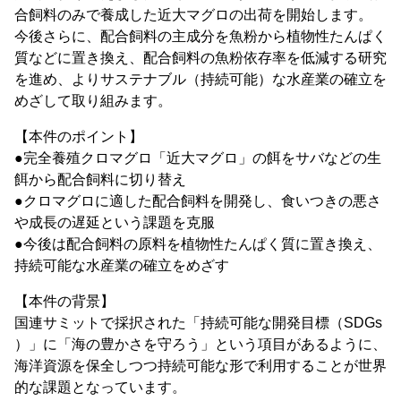
合飼料のみで養成した近大マグロの出荷を開始します。
今後さらに、配合飼料の主成分を魚粉から植物性たんぱく
質などに置き換え、配合飼料の魚粉依存率を低減する研究
を進め、よりサステナブル（持続可能）な水産業の確立を
めざして取り組みます。
【本件のポイント】
●完全養殖クロマグロ「近大マグロ」の餌をサバなどの生
餌から配合飼料に切り替え
●クロマグロに適した配合飼料を開発し、食いつきの悪さ
や成長の遅延という課題を克服
●今後は配合飼料の原料を植物性たんぱく質に置き換え、
持続可能な水産業の確立をめざす
【本件の背景】
国連サミットで採択された「持続可能な開発目標（SDGs
）」に「海の豊かさを守ろう」という項目があるように、
海洋資源を保全しつつ持続可能な形で利用することが世界
的な課題となっています。