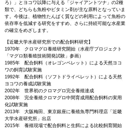
ろ）」とヨコワ以降に与える「ジャイアントツナ」の2種
類で、どちらも魚粉やビタミン剤が主な原料となっていま
す。今後は、植物性たんぱく質などの利用によって魚粉の
依存率を低減する研究をすすめ、さらに持続可能な水産業
の確立をめざします。
【近畿大学水産研究所での配合飼料研究】
1970年 クロマグロ養殖研究開始（水産庁プロジェクト
「マグロ類養殖技術開発試験」参画）
1985年 配合飼料（オレゴンペレット）による天然ヨコ
ワの飼育試験実施
1992年 配合飼料（ソフトドライペレット）による天然
ヨコワの養成試験実施
2002年 世界初のクロマグロ完全養殖達成
2008年 完全養殖クロマグロ中間育成用配合飼料の実用
化試験実施
2013年 大阪梅田、東京銀座に養殖魚専門料理店「近畿
大学水産研究所」出店
2015年 養殖現場で配合飼料と生餌による比較飼育開始