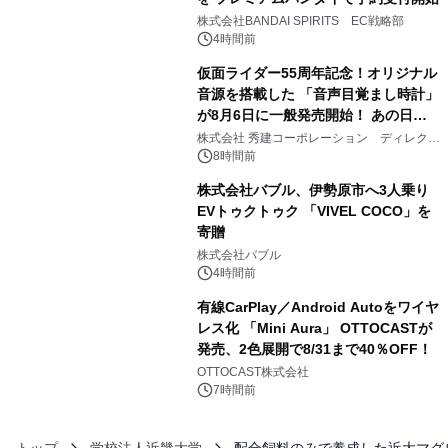
3
株式会社BANDAI SPIRITS EC戦略部
4時間前
仮面ライダー55周年記念！オリジナル
音源を搭載した 「音声目覚まし時計」
が8月6日に一般発売開始！ あの日の
4
大興奮が今甦る
株式会社 秀建コーポレーション ディレクト
アートギャラリー
8時間前
株式会社バブル、伊勢原市へ3人乗り
EVトゥクトゥク 「VIVEL COCO」を
寄贈
5
株式会社バブル
4時間前
有線CarPlay／Android Autoをワイヤ
レス化 「Mini Aura」 OTTOCASTが
発売、2色展開で8/31まで40％OFF！
6
OTTOCAST株式会社
7時間前