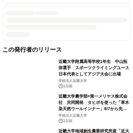
この発行者のリリース
近畿大学附属高等学校1年生 中山拓
弥選手 スポーツクライミングユース
日本代表としてアジア大会に出場
学校法人近畿大学
1日前
近畿大学農学部×第一メリヤス株式会
社 共同開発 タヒボを使った「草木
染天然ウールインナー」8/7から先行
販売
学校法人近畿大学
1日前
近畿大学地域創生農業研究所産「近大