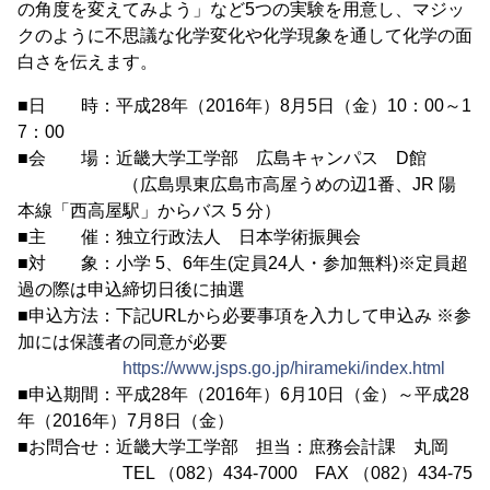
の角度を変えてみよう」など5つの実験を用意し、マジッ
クのように不思議な化学変化や化学現象を通して化学の面
白さを伝えます。
■日 時：平成28年（2016年）8月5日（金）10：00～1
7：00
■会 場：近畿大学工学部 広島キャンパス D館
（広島県東広島市高屋うめの辺1番、JR 陽
本線「西高屋駅」からバス 5 分）
■主 催：独立行政法人 日本学術振興会
■対 象：小学 5、6年生(定員24人・参加無料)※定員超
過の際は申込締切日後に抽選
■申込方法：下記URLから必要事項を入力して申込み ※参
加には保護者の同意が必要
https://www.jsps.go.jp/hirameki/index.html
■申込期間：平成28年（2016年）6月10日（金）～平成28
年（2016年）7月8日（金）
■お問合せ：近畿大学工学部 担当：庶務会計課 丸岡
TEL （082）434-7000 FAX （082）434-75