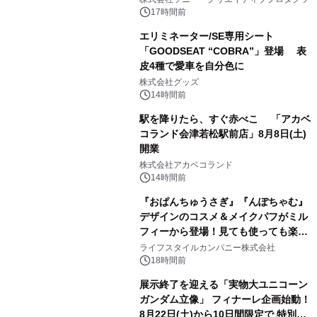
17時間前
エリミネーター/SE専用シート
「GOODSEAT “COBRA”」登場 表
皮4種で愛車を自分色に
2
株式会社グッズ
14時間前
駅を降りたら、すぐ赤べこ 「アカベ
コランド会津若松駅前店」8月8日(土)
開業
3
株式会社アカベコランド
14時間前
『おぱんちゅうさぎ』『んぽちゃむ』
デザインのコスメ＆メイクパフがミル
フィーから登場！見ても使っても楽し
4
い、ポップでキュートなコレクショ
ライフスタイルカンパニー株式会社
ン。
18時間前
展示終了を迎える「実物大ユニコーン
ガンダム立像」 フィナーレ企画始動！
8月22日(土)から10日間限定で 特別映