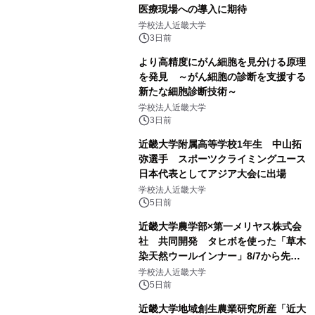
医療現場への導入に期待
学校法人近畿大学
3日前
より高精度にがん細胞を見分ける原理
を発見 ～がん細胞の診断を支援する
新たな細胞診断技術～
学校法人近畿大学
3日前
近畿大学附属高等学校1年生 中山拓
弥選手 スポーツクライミングユース
日本代表としてアジア大会に出場
学校法人近畿大学
5日前
近畿大学農学部×第一メリヤス株式会
社 共同開発 タヒボを使った「草木
染天然ウールインナー」8/7から先行
販売
学校法人近畿大学
5日前
近畿大学地域創生農業研究所産「近大