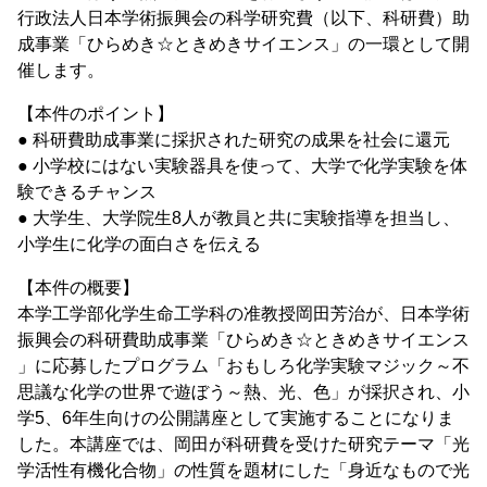
行政法人日本学術振興会の科学研究費（以下、科研費）助
成事業「ひらめき☆ときめきサイエンス」の一環として開
催します。
【本件のポイント】
● 科研費助成事業に採択された研究の成果を社会に還元
● 小学校にはない実験器具を使って、大学で化学実験を体
験できるチャンス
● 大学生、大学院生8人が教員と共に実験指導を担当し、
小学生に化学の面白さを伝える
【本件の概要】
本学工学部化学生命工学科の准教授岡田芳治が、日本学術
振興会の科研費助成事業「ひらめき☆ときめきサイエンス
」に応募したプログラム「おもしろ化学実験マジック～不
思議な化学の世界で遊ぼう～熱、光、色」が採択され、小
学5、6年生向けの公開講座として実施することになりま
した。本講座では、岡田が科研費を受けた研究テーマ「光
学活性有機化合物」の性質を題材にした「身近なもので光