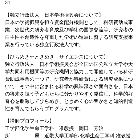
31
【独立行政法人 日本学術振興会について】
日本の学術振興を担う資金配分機関として、科研費助成事
業、次世代の研究者育成及び学術の国際交流等、研究者の
自主性や創造性を尊重した学術の進展に資する研究支援事
業を行っている独立行政法人です。
【ひらめき☆ときめき サイエンスについて】
独立行政法人 日本学術振興会が全国の国公私立大学や大
学共同利用機関等の研究機関と協力して開催している科研
費助成事業の一つで、研究者が科研費による研究成果につ
いて、その中に含まれる科学の興味深さや面白さを、日本
の将来を担う子どもたちに分かりやすく発信し、科学的好
奇心を刺激してひらめき、ときめく心の豊かさと知的創造
性を育んでもらうプログラムです。
【講師プロフィール】
工学部化学生命工学科 准教授 岡田 芳治
所 属：近畿大学工学部 化学生命工学科 准教授