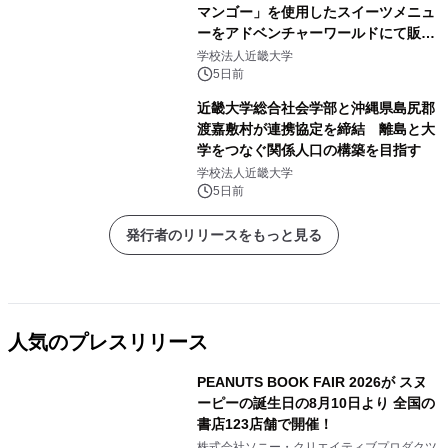
マンゴー」を使用したスイーツメニュ
ーをアドベンチャーワールドにて販売
します パークでしか味わえない期間
学校法人近畿大学
限定スイーツを楽しんで♪
5日前
近畿大学総合社会学部と沖縄県島尻郡
渡嘉敷村が連携協定を締結 離島と大
学をつなぐ関係人口の構築を目指す
学校法人近畿大学
5日前
発行者のリリースをもっと見る
人気のプレスリリース
PEANUTS BOOK FAIR 2026が スヌ
ーピーの誕生日の8月10日より 全国の
書店123店舗で開催！
1
株式会社ソニー・クリエイティブプロダクツ