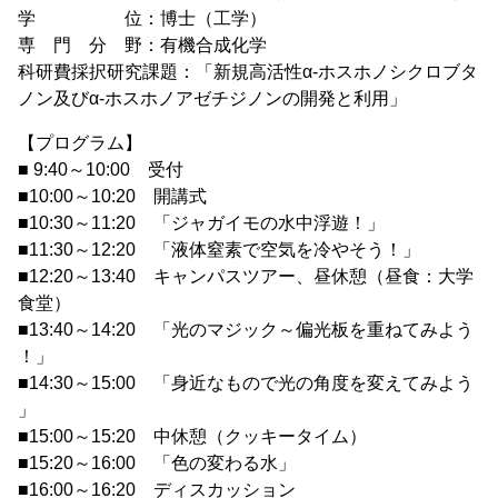
学 位：博士（工学）
専 門 分 野：有機合成化学
科研費採択研究課題：「新規高活性α-ホスホノシクロブタ
ノン及びα-ホスホノアゼチジノンの開発と利用」
【プログラム】
■ 9:40～10:00 受付
■10:00～10:20 開講式
■10:30～11:20 「ジャガイモの水中浮遊！」
■11:30～12:20 「液体窒素で空気を冷やそう！」
■12:20～13:40 キャンパスツアー、昼休憩（昼食：大学
食堂）
■13:40～14:20 「光のマジック～偏光板を重ねてみよう
！」
■14:30～15:00 「身近なもので光の角度を変えてみよう
」
■15:00～15:20 中休憩（クッキータイム）
■15:20～16:00 「色の変わる水」
■16:00～16:20 ディスカッション