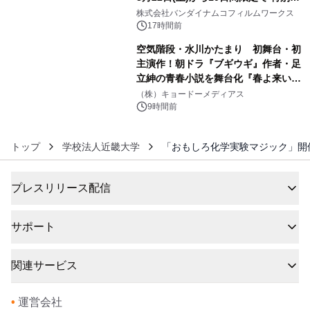
5
像『UNICORN GUNDAM Statue ―
株式会社バンダイナムコフィルムワークス
BEYOND POSSIBILITY ―』を上映！
17時間前
空気階段・水川かたまり 初舞台・初
主演作！朝ドラ『ブギウギ』作者・足
立紳の青春小説を舞台化『春よ来い、
6
マジで来い』キービジュアル解禁！
（株）キョードーメディアス
9時間前
トップ
学校法人近畿大学
「おもしろ化学実験マジック」開
プレスリリース配信
サポート
関連サービス
•
運営会社