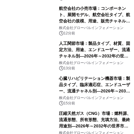
航空会社の小売市場：コンポーネン
ト、展開モデル、航空会社タイプ、航
空会社の規模、用途、販売チャネル別
―2026年～2032年の世界市場予測
株式会社グローバルインフォメーション
12分前
人工関節市場：製品タイプ、材質、固
定方法、用途、エンドユーザー、流通
チャネル別―2026年～2032年の世界
市場予測
株式会社グローバルインフォメーション
13分前
心臓リハビリテーション機器市場：製
品タイプ、臨床適応症、エンドユーザ
ー、流通チャネル別―2026年～2032
年の世界市場予測
株式会社グローバルインフォメーション
15分前
圧縮天然ガス（CNG）市場：燃料源、
流通形態、所有形態、充填方法、最終
用途別―2026年～2032年の世界市場
予測
株式会社グローバルインフォメーション