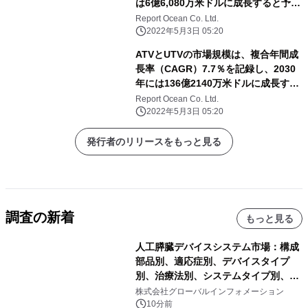
は6億6,080万米ドルに成長すると予測
される
Report Ocean Co. Ltd.
2022年5月3日 05:20
ATVとUTVの市場規模は、複合年間成
長率（CAGR）7.7％を記録し、2030
年には136億2140万米ドルに成長する
と予測される
Report Ocean Co. Ltd.
2022年5月3日 05:20
発行者のリリースをもっと見る
調査の新着
もっと見る
人工膵臓デバイスシステム市場：構成
部品別、適応症別、デバイスタイプ
別、治療法別、システムタイプ別、エ
ンドユーザー別、販売チャネル別
株式会社グローバルインフォメーション
―2026年～2032年の世界市場予測
10分前