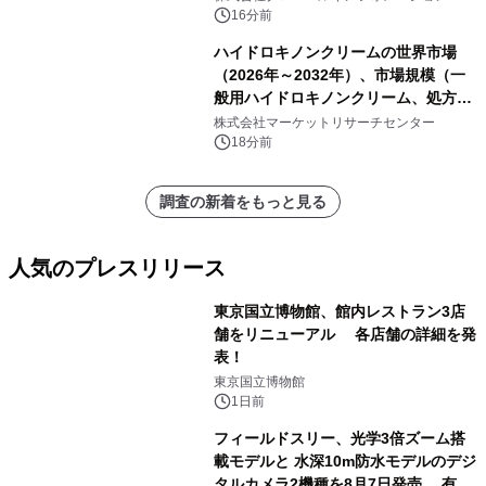
16分前
ハイドロキノンクリームの世界市場
（2026年～2032年）、市場規模（一
般用ハイドロキノンクリーム、処方用
ハイドロキノンクリーム）・分析レポ
株式会社マーケットリサーチセンター
ートを発表
18分前
調査の新着をもっと見る
人気のプレスリリース
東京国立博物館、館内レストラン3店
舗をリニューアル 各店舗の詳細を発
表！
1
東京国立博物館
1日前
フィールドスリー、光学3倍ズーム搭
載モデルと 水深10m防水モデルのデジ
タルカメラ2機種を8月7日発売 有効