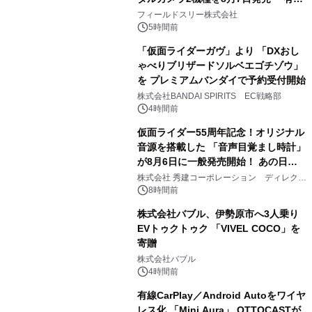
2
約1300万画素、用途別に選べるコンデ
フィールドスリー株式会社
ジ新登場
5時間前
「仮面ライダーガヴ」より 「DXおし
ゃべりブリザードソルベエゴチゾウ」
を プレミアムバンダイで予約受付開始
3
株式会社BANDAI SPIRITS EC戦略部
4時間前
仮面ライダー55周年記念！オリジナル
音源を搭載した 「音声目覚まし時計」
が8月6日に一般発売開始！ あの日の
4
大興奮が今甦る
株式会社 秀建コーポレーション ディレクト
アートギャラリー
8時間前
株式会社バブル、伊勢原市へ3人乗り
EVトゥクトゥク 「VIVEL COCO」を
寄贈
5
株式会社バブル
4時間前
有線CarPlay／Android Autoをワイヤ
レス化 「Mini Aura」 OTTOCASTが