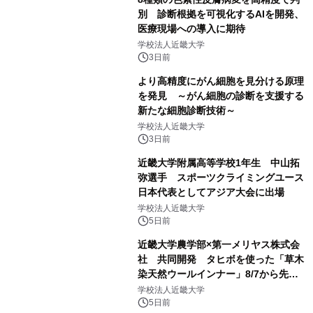
別 診断根拠を可視化するAIを開発、
医療現場への導入に期待
学校法人近畿大学
3日前
より高精度にがん細胞を見分ける原理
を発見 ～がん細胞の診断を支援する
新たな細胞診断技術～
学校法人近畿大学
3日前
近畿大学附属高等学校1年生 中山拓
弥選手 スポーツクライミングユース
日本代表としてアジア大会に出場
学校法人近畿大学
5日前
近畿大学農学部×第一メリヤス株式会
社 共同開発 タヒボを使った「草木
染天然ウールインナー」8/7から先行
販売
学校法人近畿大学
5日前