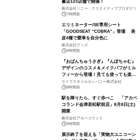
書店123店舗で開催！
1
株式会社ソニー・クリエイティブプロダクツ
7時間前
エリミネーター/SE専用シート
「GOODSEAT “COBRA”」登場 表
皮4種で愛車を自分色に
2
株式会社グッズ
4時間前
『おぱんちゅうさぎ』『んぽちゃむ』
デザインのコスメ＆メイクパフがミル
フィーから登場！見ても使っても楽し
3
い、ポップでキュートなコレクショ
ライフスタイルカンパニー株式会社
ン。
8時間前
駅を降りたら、すぐ赤べこ 「アカベ
コランド会津若松駅前店」8月8日(土)
開業
4
株式会社アカベコランド
4時間前
展示終了を迎える「実物大ユニコーン