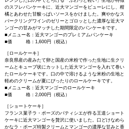
レンジした口の中でとろける「ふわっと軽い」生地が特徴
のスフレパンケーキに、近大マンゴーをピューレにし、柑
橘とあわせた甘酸っぱいソースをかけました。爽やかなス
パークリングワインのゼリーとゴロッとした濃厚な近大マ
ンゴーの甘みがマッチした期間限定のパンケーキです。
■メニュー名：近大マンゴーのプレミアムパンケーキ
■価 格：1,600円（税込）
［ロールケーキ］
奈良県産の産みたて卵と国産の米粉で作った生地に生クリ
ームとキューブ状にカットした近大マンゴーを入れて巻い
たロールケーキです。口の中で溶けるような米粉の生地と
軽めのクリームが夏にぴったりのロールケーキです。
■メニュー名：近大マンゴーのロールケーキ
■価 格：2,000円（税込）
［ショートケーキ］
フランス菓子ラ・ポーズのパティシエが作る王道ショート
ケーキに近大マンゴーを贅沢に使いました。口どけなめら
かなラ・ポーズ特製クリームとマンゴーの濃厚な甘みと香