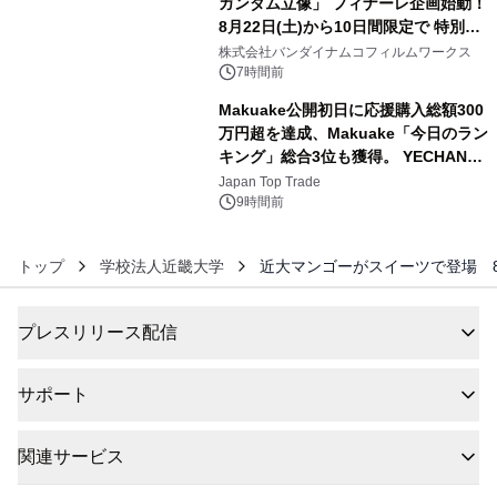
ガンダム立像」 フィナーレ企画始動！
8月22日(土)から10日間限定で 特別映
5
像『UNICORN GUNDAM Statue ―
株式会社バンダイナムコフィルムワークス
BEYOND POSSIBILITY ―』を上映！
7時間前
Makuake公開初日に応援購入総額300
万円超を達成、Makuake「今日のラン
キング」総合3位も獲得。 YECHAN音
6
浴シンギングボウル第2弾の大型サイ
Japan Top Trade
ズ（XL・2XL・3XL）を先行販売中
9時間前
トップ
学校法人近畿大学
近大マンゴーがスイーツで登場 
プレスリリース配信
サポート
関連サービス