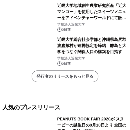
近畿大学地域創生農業研究所産「近大
マンゴー」を使用したスイーツメニュ
ーをアドベンチャーワールドにて販売
します パークでしか味わえない期間
学校法人近畿大学
限定スイーツを楽しんで♪
5日前
近畿大学総合社会学部と沖縄県島尻郡
渡嘉敷村が連携協定を締結 離島と大
学をつなぐ関係人口の構築を目指す
学校法人近畿大学
5日前
発行者のリリースをもっと見る
人気のプレスリリース
PEANUTS BOOK FAIR 2026が スヌ
ーピーの誕生日の8月10日より 全国の