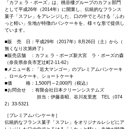
「カフェ ラ・ポーズ」は、桃谷樓グループのカフェ部門
として平成26年（2014年）に開業し、伝統的なフランス
菓子「スフレ」をアレンジした、口の中でとろける「ふわ
っと軽い」生地が特徴のパンケーキを、様々な形で提供し
ています。
■販 売 日：平成29年（2017年）8月26日（土）から（
無くなり次第終了）
■販売店舗 ：カフェ ラ・ポーズ新大宮 ラ・ポーズの森
（奈良県奈良市芝辻町2-11-62）
■メニュー名：「近大マンゴー」のプレミアムパンケーキ
、ロールケーキ、ショートケーキ
■価 格：1,500円～2,000円（税込）
■お問合せ ：有限会社日本クリーンシステムズ
担当：伊藤喜昭、谷川友里恵 TEL（074
2）33-5321
［プレミアムパンケーキ］
伝統的なフランス菓子「スフレ」をオリジナルレシピにア