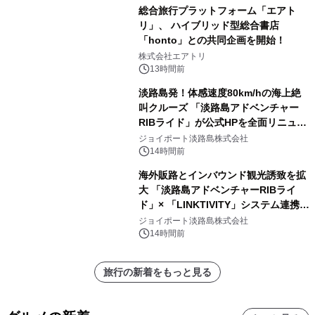
総合旅行プラットフォーム「エアト
リ」、 ハイブリッド型総合書店
「honto」との共同企画を開始！
株式会社エアトリ
13時間前
淡路島発！体感速度80km/hの海上絶
叫クルーズ 「淡路島アドベンチャー
RIBライド」が公式HPを全面リニュー
アル！ ～スマホで即予約完了の「スマ
ジョイポート淡路島株式会社
ート設計」へ刷新～
14時間前
海外販路とインバウンド観光誘致を拡
大 「淡路島アドベンチャーRIBライ
ド」× 「LINKTIVITY」システム連携を
開始！
ジョイポート淡路島株式会社
14時間前
旅行の新着をもっと見る