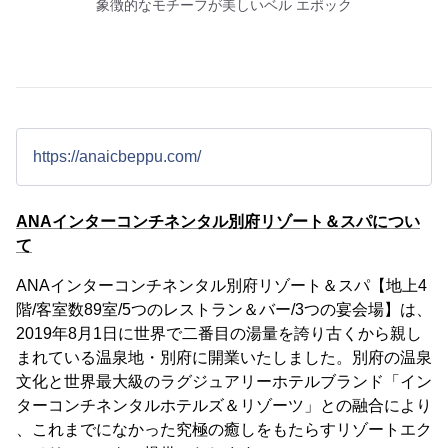
象徴的なモチーフが美しいベル エポック
https://anaicbeppu.com/
ANAインターコンチネンタル別府リゾート＆スパについ
て
ANAインターコンチネンタル別府リゾート＆スパ【地上4
階/客室数89室/5つのレストラン＆バー/3つの宴会場】は、
2019年8月1日に世界で⼆番⽬の湯量を誇り古くから親し
まれている温泉地・別府に開業いたしました。別府の温泉
文化と世界最大級のラグジュアリーホテルブランド「イン
ターコンチネンタルホテルズ＆リゾーツ」との融合により
、これまでになかった究極の癒しをもたらすリゾートエク