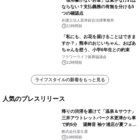
ならない？支払義務の有無を分ける5
つの確認点
弁護士法人若井綜合法律事務所
11時間前
「私にも、お花を届けることはできま
すか？」熊本のおじいちゃん、おばあ
ちゃんを想う、小学6年生との約束
フラワーライフ振興協議会
12時間前
ライフスタイルの新着をもっと見る
人気のプレスリリース
帰りの渋滞を避けて「温泉＆サウナ」
三井アウトレットパーク木更津から車
で約5分 湯舞音 袖ケ浦店が夏フェア
1
メニューを提供
株式会社楽久屋
19時間前