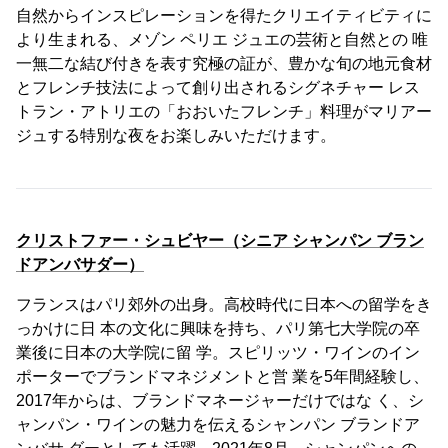
自然からインスピレーションを得たクリエイティビティに
より生まれる、メゾン ペリエ ジュエの芸術と自然との 唯
一無二な結び付きを表す究極の証が、豊かな旬の地元食材
とフレンチ技法によって創り出されるシグネチャー レス
トラン・アトリエの「おおいたフレンチ」料理がマリアー
ジュする特別な夜をお楽しみいただけます。
クリストファー・シュビヤー（シニア シャンパン ブラン
ドアンバサダー）
フランスはパリ郊外の出身。高校時代に日本への留学をき
っかけに日 本の文化に興味を持ち、パリ第七大学院の卒
業後に日本の大学院に留 学。スピリッツ・ワインのイン
ポーターでブランドマネジメントと営 業を5年間経験し、
2017年からは、ブランドマネージャーだけではな く、シ
ャンパン・ワインの魅力を伝えるシャンパン ブランドア