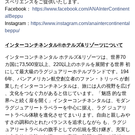
スペリエンスをご提供いたします。
Facebook：
https://www.facebook.com/ANAInterContinent
alBeppu
Instagram：
https://www.instagram.com/anaintercontinental
beppu/
インターコンチネンタル®ホテルズ&リゾーツについて
インターコンチネンタル ホテルズ&リゾーツは、世界70
カ国に73,500室以上、220以上のホテルを展開する世界 初
にして最大級のラグジュアリーホテルブランドです。194
6年、パンアメリカン航空創立者のファン・トリッペ が創
業したインターコンチネンタルは、旅には人の視野を広げ
、文化をつなぐ力があると信じています。「魅惑 的な世
界へと続く扉を開く」インターコンチネンタルは、モダン
ラグジュアリートラベラーを中心に据え、ラグ ジュアリ
ートラベル体験を進化させてまいります。自由と親しみや
すさの調和のとれたバランスを追求しながら も、ラグジ
ュアリートラベルの旗手としての伝統を受け継ぎ、充実し