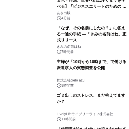
文化・作法、世界への広がりまでを学
べる】『ビジネスエリートのための 教
養としての蕎麦』2026年8月25日
あさ出版
（火）発売
4分前
「なぜ、その名前にしたの？」に答え
る一通の手紙 ―「きみの名前はね」正
式リリース
きみの名前はね
7時間前
主婦が「10時から16時まで」で働ける
派遣求人の実態調査を公開
株式会社cielo azul
9時間前
ゴミ出しのストレス、まだ抱えてます
か？
LivelyLifeライブリーライフ株式会社
11時間前
「借用書がないお金」は返さなければ