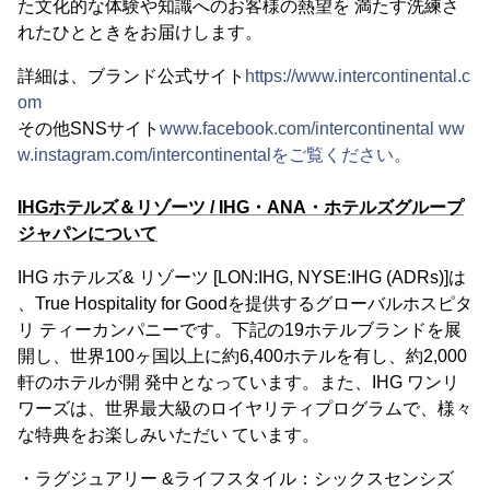
た文化的な体験や知識へのお客様の熱望を 満たす洗練さ
れたひとときをお届けします。
詳細は、ブランド公式サイト
https://www.intercontinental.c
om
その他SNSサイト
www.facebook.com/intercontinental
ww
w.instagram.com/intercontinentalをご覧ください。
IHGホテルズ＆リゾーツ / IHG・ANA・ホテルズグループ
ジャパンについて
IHG ホテルズ& リゾーツ [LON:IHG, NYSE:IHG (ADRs)]は
、True Hospitality for Goodを提供するグローバルホスピタ
リ ティーカンパニーです。下記の19ホテルブランドを展
開し、世界100ヶ国以上に約6,400ホテルを有し、約2,000
軒のホテルが開 発中となっています。また、IHG ワンリ
ワーズは、世界最大級のロイヤリティプログラムで、様々
な特典をお楽しみいただい ています。
・ラグジュアリー &ライフスタイル：シックスセンシズ