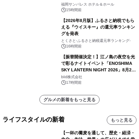
福岡サンパレス ホテル＆ホール
15時間前
【2026年8月版】ふるさと納税でもら
える『ウイスキー』の還元率ランキン
グを発表
とくさと-ふるさと納税還元率ランキング-
16時間前
【振替開催決定！】江ノ島の夜空を光
で彩るナイトイベント「ENOSHIMA
SKY LANTERN NIGHT 2026」8月22
日(土)振替開催＆受付スタート！
biid株式会社
17時間前
グルメの新着をもっと見る
ライフスタイルの新着
もっと見る
【一杯の蕎麦を通して、歴史・経済・