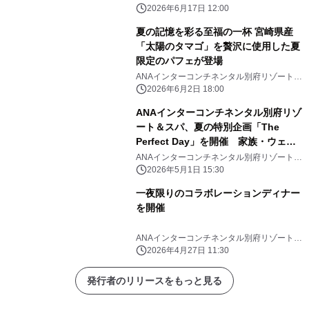
スパ
2026年6月17日 12:00
夏の記憶を彩る至福の一杯 宮崎県産
「太陽のタマゴ」を贅沢に使用した夏
限定のパフェが登場
ANAインターコンチネンタル別府リゾート＆
スパ
2026年6月2日 18:00
ANAインターコンチネンタル別府リゾ
ート＆スパ、夏の特別企画「The
Perfect Day」を開催 家族・ウェル
ネス・プライベートの3つの滞在体験
ANAインターコンチネンタル別府リゾート＆
スパ
を提供
2026年5月1日 15:30
一夜限りのコラボレーションディナー
を開催
ANAインターコンチネンタル別府リゾート＆
スパ
2026年4月27日 11:30
発行者のリリースをもっと見る