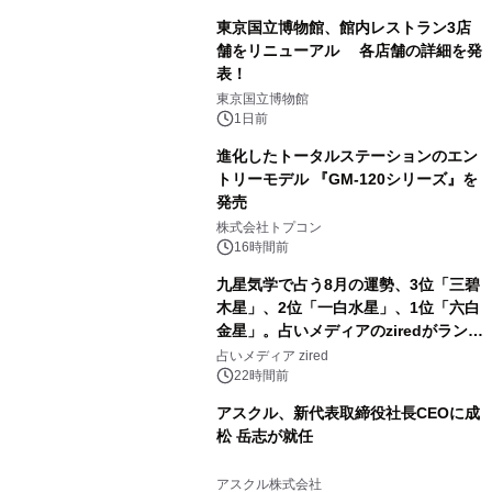
東京国立博物館、館内レストラン3店
舗をリニューアル 各店舗の詳細を発
表！
2
東京国立博物館
1日前
進化したトータルステーションのエン
トリーモデル 『GM-120シリーズ』を
発売
3
株式会社トプコン
16時間前
九星気学で占う8月の運勢、3位「三碧
木星」、2位「一白水星」、1位「六白
金星」。占いメディアのziredがランキ
4
ングを発表
占いメディア zired
22時間前
アスクル、新代表取締役社長CEOに成
松 岳志が就任
5
アスクル株式会社