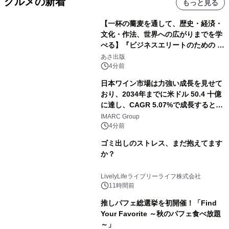
グルメの新着
もっと見る
【一杯の蕎麦を通して、歴史・経済・
文化・作法、世界への広がりまでを学
べる】『ビジネスエリートのための 教
養としての蕎麦』2026年8月25日
あさ出版
（火）発売
4分前
日本ワイン市場は力強い成長を見せて
おり、2034年までに米ドル 50.4 十億
に達し、CAGR 5.07%で成長すると予
測
IMARC Group
4分前
ゴミ出しのストレス、まだ抱えてます
か？
LivelyLifeライブリーライフ株式会社
11時間前
推しパフェ総選挙を初開催！「Find
Your Favorite ～秋のパフェ食べ放題
～」