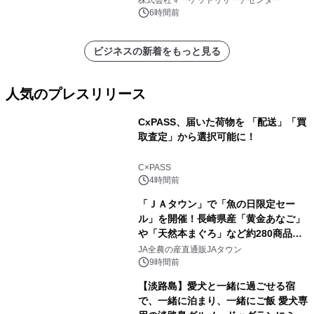
ポートを発表
6時間前
ビジネスの新着をもっと見る
人気のプレスリリース
CxPASS、届いた荷物を 「配送」「買
取査定」から選択可能に！
1
C×PASS
4時間前
「ＪＡタウン」で「魚の日限定セー
ル」を開催！長崎県産「黄金あなご」
や「天然本まぐろ」など約280商品を
2
販売！～毎月１０日の定例企画～
JA全農の産直通販JAタウン
9時間前
【淡路島】愛犬と一緒に過ごせる宿
で、一緒に泊まり、一緒にご飯 愛犬専