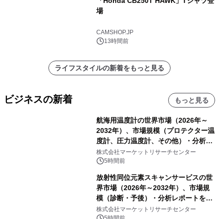
「Honda CB250T HAWK」Tシャツ登
場
CAMSHOP.JP
13時間前
ライフスタイルの新着をもっと見る
ビジネスの新着
もっと見る
航海用温度計の世界市場（2026年～
2032年）、市場規模（プロテクター温
度計、圧力温度計、その他）・分析レ
ポートを発表
株式会社マーケットリサーチセンター
5時間前
放射性同位元素スキャンサービスの世
界市場（2026年～2032年）、市場規
模（診断・予後）・分析レポートを発
表
株式会社マーケットリサーチセンター
5時間前