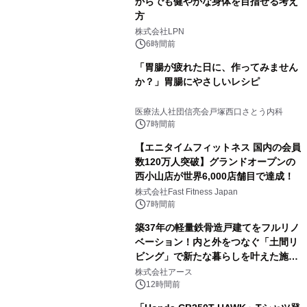
からでも健やかな身体を目指せる考え
方
株式会社LPN
6時間前
「胃腸が疲れた日に、作ってみません
か？」胃腸にやさしいレシピ
医療法人社団信亮会戸塚西口さとう内科
7時間前
【エニタイムフィットネス 国内の会員
数120万人突破】グランドオープンの
西小山店が世界6,000店舗目で達成！
株式会社Fast Fitness Japan
7時間前
築37年の軽量鉄骨造戸建てをフルリノ
ベーション！内と外をつなぐ「土間リ
ビング」で新たな暮らしを叶えた施工
事例を株式会社アースが公開
株式会社アース
12時間前