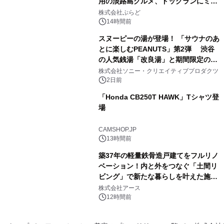
用の淡路島グルメ、ドッグランにミニ
3
プール グランピングとトレーラーハウ
株式会社ぷらど
スの2施設で
14時間前
スヌーピーの湯が登場！ 「サウナのあ
とに楽しむPEANUTS」第2弾 渋谷
の人気銭湯「改良湯」と期間限定のコ
4
ラボレーション サウナイキタイコラ
株式会社ソニー・クリエイティブプロダクツ
ボグッズも発売決定！
2日前
「Honda CB250T HAWK」Tシャツ登
場
5
CAMSHOP.JP
13時間前
築37年の軽量鉄骨造戸建てをフルリノ
ベーション！内と外をつなぐ「土間リ
ビング」で新たな暮らしを叶えた施工
6
事例を株式会社アースが公開
株式会社アース
12時間前