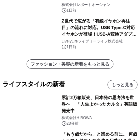
株式会社レポートオーシャン
1日前
Z世代で広がる「有線イヤホン再注
目」の流れに対応。USB Type-C対応
イヤホンが登場！USB-A変換アダプタ
ー付きでスマホからパソコンまで幅広
LivelyLifeライブリーライフ株式会社
く活用可能
1日前
ファッション・美容の新着をもっと見る
ライフスタイルの新着
もっと見る
累計2万箱販売、日本発の思考法を世
界へ 「人生よかったカルタ」英語版
発売中
株式会社HIROWA
23分前
「もう歳だから」と諦める前に。 何歳