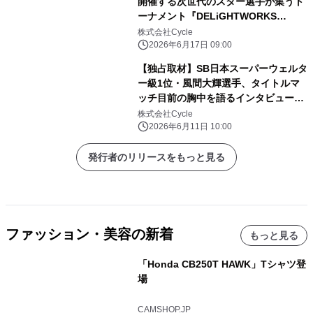
開催する次世代のスター選手が集うト
ーナメント『DELiGHTWORKS
presents RIZIN甲子園 2026』に新た
株式会社Cycle
にRDX製品が公式ギアとして採用！
2026年6月17日 09:00
【独占取材】SB日本スーパーウェルタ
ー級1位・風間大輝選手、タイトルマ
ッチ目前の胸中を語るインタビュー記
事公開！
株式会社Cycle
2026年6月11日 10:00
発行者のリリースをもっと見る
ファッション・美容の新着
もっと見る
「Honda CB250T HAWK」Tシャツ登
場
CAMSHOP.JP