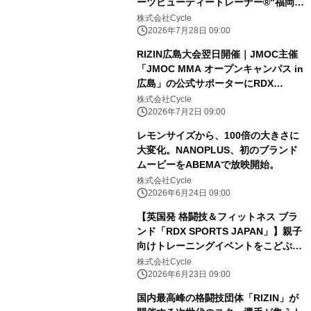
ーツビューティートレーナー®"福岡美
波氏の独占インタビュー公開
株式会社Cycle
2026年7月28日 09:00
RIZIN広島大会翌日開催｜JMOC主催
「JMOC MMA オープンキャンパス in
広島」の公式サポーターにRDX
SPORTS JAPANが就任決定！
株式会社Cycle
2026年7月2日 09:00
レモンサイズから、100倍の大きさに
大変化。NANOPLUS、初のブランド
ムービーをABEMAで放映開始。
株式会社Cycle
2026年6月24日 09:00
【英国発 格闘技＆フィットネス ブラ
ンド「RDX SPORTS JAPAN」】親子
向けトレーニングイベントをこどぷら
と共同開催決定！
株式会社Cycle
2026年6月23日 09:00
国内最高峰の格闘技団体「RIZIN」が