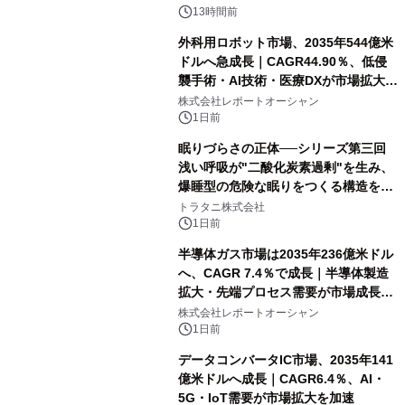
13時間前
外科用ロボット市場、2035年544億米
ドルへ急成長｜CAGR44.90％、低侵
襲手術・AI技術・医療DXが市場拡大を
牽引
株式会社レポートオーシャン
1日前
眠りづらさの正体──シリーズ第三回
浅い呼吸が"二酸化炭素過剰"を生み、
爆睡型の危険な眠りをつくる構造を解
説
トラタニ株式会社
1日前
半導体ガス市場は2035年236億米ドル
へ、CAGR 7.4％で成長｜半導体製造
拡大・先端プロセス需要が市場成長を
加速
株式会社レポートオーシャン
1日前
データコンバータIC市場、2035年141
億米ドルへ成長｜CAGR6.4％、AI・
5G・IoT需要が市場拡大を加速