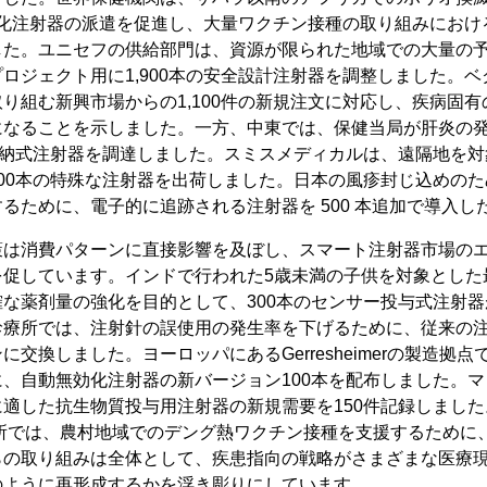
無効化注射器の派遣を促進し、大量ワクチン接種の取り組みにお
した。ユニセフの供給部門は、資源が限られた地域での大量の
ロジェクト用に1,900本の安全設計注射器を調整しました。
り組む新興市場からの1,100件の新規注文に対応し、疾病固
になることを示しました。一方、中東では、保健当局が肝炎の
格納式注射器を調達しました。スミスメディカルは、遠隔地を
00本の特殊な注射器を出荷しました。日本の風疹封じ込めの
るために、電子的に追跡される注射器を 500 本追加で導入し
策は消費パターンに直接影響を及ぼし、スマート注射器市場の
を促しています。インドで行われた5歳未満の子供を対象とした
な薬剤量の強化を目的として、300本のセンサー投与式注射
療所では、注射針の誤使用の発生率を下げるために、従来の注
交換しました。ヨーロッパにあるGerresheimerの製造拠
、自動無効化注射器の新バージョン100本を配布しました。
適した抗生物質投与用注射器の新規需要を150件記録しまし
所では、農村地域でのデング熱ワクチン接種を支援するために、
らの取り組みは全体として、疾患指向の戦略がさまざまな医療
のように再形成するかを浮き彫りにしています。