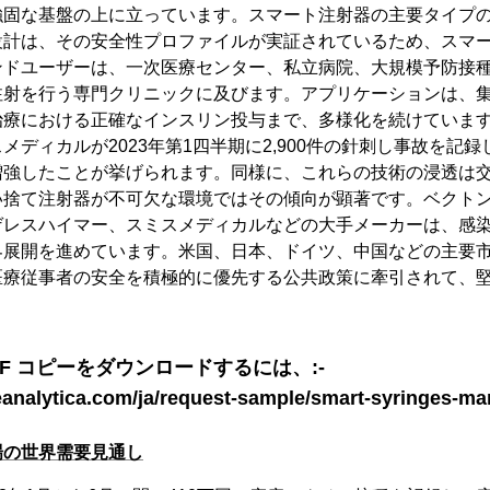
強固な基盤の上に立っています。スマート注射器の主要タイプ
設計は、その安全性プロファイルが実証されているため、スマ
ンドユーザーは、一次医療センター、私立病院、大規模予防接
注射を行う専門クリニックに及びます。アプリケーションは、
治療における正確なインスリン投与まで、多様化を続けていま
メディカルが2023年第1四半期に2,900件の針刺し事故を記
増強したことが挙げられます。同様に、これらの技術の浸透は
い捨て注射器が不可欠な環境ではその傾向が顕著です。ベクト
ゲレスハイマー、スミスメディカルなどの大手メーカーは、感
界展開を進めています。米国、日本、ドイツ、中国などの主要
医療従事者の安全を積極的に優先する公共政策に牽引されて、
F コピーをダウンロードするには、:-
eanalytica.com/ja/request-sample/smart-syringes-ma
場の世界需要見通し