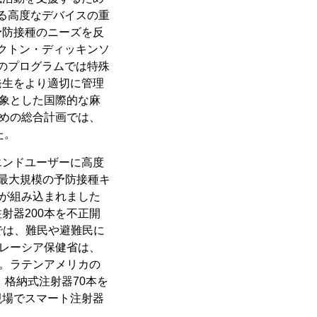
ける高度なデバイスの重
予防接種のニーズを反
ベクトン・ディッキンソ
有のプログラムでは特殊
発生をより適切に管理
対象とした国際的な麻
ための総合計画では、
た。
エンドユーザーに高度
最大規模の予防接種キ
器が組み込まれました
射器200本を不正開
点では、難民や避難民に
マレーシア保健省は、
た。ラテンアメリカの
格納式注射器70本を
現場でスマート注射器