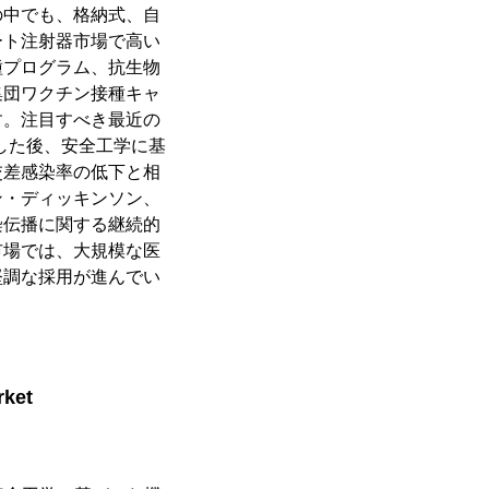
の中でも、格納式、自
ート注射器市場で高い
種プログラム、抗生物
集団ワクチン接種キャ
す。注目すべき最近の
録した後、安全工学に基
交差感染率の低下と相
ン・ディッキンソン、
染伝播に関する継続的
市場では、大規模な医
堅調な採用が進んでい
rket