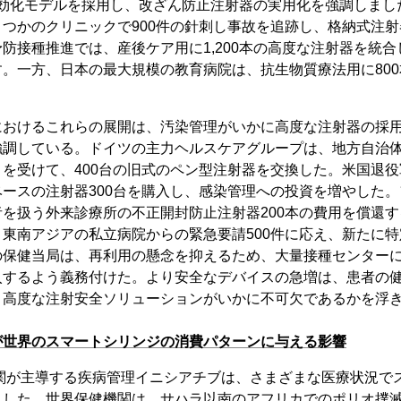
動無効化モデルを採用し、改ざん防止注射器の実用化を強調しま
つかのクリニックで900件の針刺し事故を追跡し、格納式注
防接種推進では、産後ケア用に1,200本の高度な注射器を統
。一方、日本の最大規模の教育病院は、抗生物質療法用に80
におけるこれらの展開は、汚染管理がいかに高度な注射器の採
調している。ドイツの主力ヘルスケアグループは、地方自治体
を受けて、400台の旧式のペン型注射器を交換した。米国退
ースの注射器300台を購入し、感染管理への投資を増やした
を扱う外来診療所の不正開封防止注射器200本の費用を償還
東南アジアの私立病院からの緊急要請500件に応え、新たに
保健当局は、再利用の懸念を抑えるため、大量接種センターに
入するよう義務付けた。より安全なデバイスの急増は、患者の
、高度な注射安全ソリューションがいかに不可欠であるかを浮
が世界のスマートシリンジの消費パターンに与える影響
機関が主導する疾病管理イニシアチブは、さまざまな医療状況で
ました。世界保健機関は、サハラ以南のアフリカでのポリオ撲