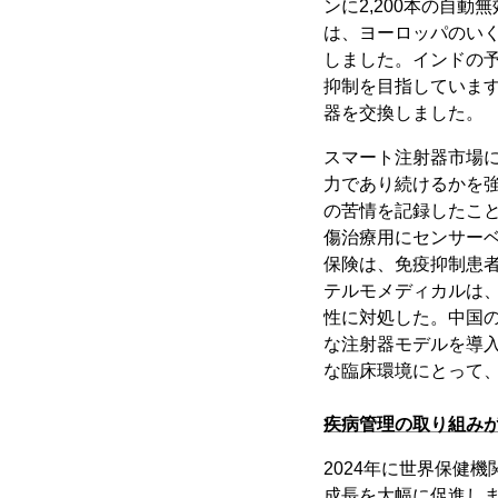
ンに2,200本の自
は、ヨーロッパのいく
しました。インドの予
抑制を目指しています
器を交換しました。
スマート注射器市場
力であり続けるかを強
の苦情を記録したこと
傷治療用にセンサーベ
保険は、免疫抑制患者
テルモメディカルは、
性に対処した。中国の
な注射器モデルを導
な臨床環境にとって
疾病管理の取り組み
2024年に世界保健
成長を大幅に促進し