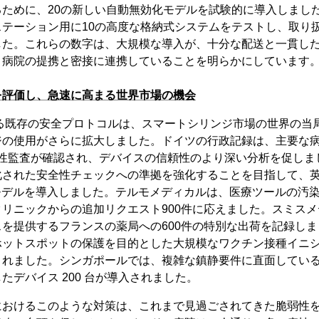
るために、20の新しい自動無効化モデルを試験的に導入しまし
ステーション用に10の高度な格納式システムをテストし、取り
した。これらの数字は、大規模な導入が、十分な配送と一貫し
と病院の提携と密接に連携していることを明らかにしています
を評価し、急速に高まる世界市場の機会
する既存の安全プロトコルは、スマートシリンジ市場の世界の当
ジの使用がさらに拡大しました。ドイツの行政記録は、主要な
安全性監査が確認され、デバイスの信頼性のより深い分析を促し
化された安全性チェックへの準拠を強化することを目指して、英
式モデルを導入しました。テルモメディカルは、医療ツールの汚
リニックからの追加リクエスト900件に応えました。スミス
を提供するフランスの薬局への600件の特別な出荷を記録し
ットスポットの保護を目的とした大規模なワクチン接種イニシ
されました。シンガポールでは、複雑な鎮静要件に直面してい
たデバイス 200 台が導入されました。
におけるこのような対策は、これまで見過ごされてきた脆弱性