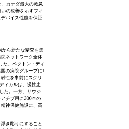
た。カナダ最大の救急
扱いの改善を示すフィ
たデバイス性能を保証
。
局から新たな精査を集
病院ネットワーク全体
ました。ベクトン・ディ
国の病院グループに1
染耐性を事前にスクリ
メディカルは、慢性患
ました。一方、サウジ
アチブ用に300本の
る精神保健施設に、高
を浮き彫りにすること