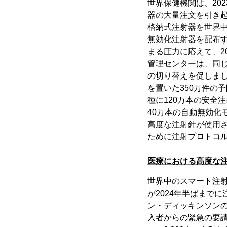
世界保健機関は、202
器の大量注文を引き起
格納式注射器を世界中
無効化注射器を配布
まる圧力に応えて、2
管理センターは、同じ
の切り替えを促しまし
を置いた350万件の
種に120万本の安全
40万本の自動無効化
高度な注射針が使用
ために注射プロトコル
医療における高度な
世界中のスマート注
が2024年半ばまで
ン・ディッキンソンの
入者からの緊急の要