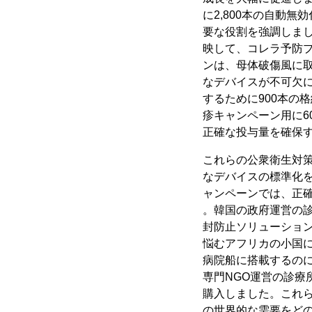
に2,800本の自動
要な役割を強調しま
映して、コレラ予防プ
ンは、母体破傷風に取
なデバイスが不可欠
するために900本の
疹キャンペーン用に6
正確な投与量を確保す
これらの公衆衛生対
なデバイスの標準化
ャンペーンでは、正確
。韓国の政府運営の診
封防止ソリューションに
悩むアフリカの小国に
病院船に搭載するのに
専門NGO運営の診療
購入しました。これ
の世界的な需要をど