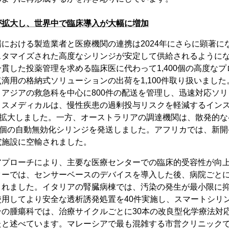
が拡大し、世界中で臨床導入が大幅に増加
における製造業者と医療機関の連携は2024年にさらに顕著に
スタマイズされた高度なシリンジが安定して供給されるように
貫した投薬管理を求める臨床医に代わって1,400個の高度な
滴用の格納式ソリューションの出荷を1,100件取り扱いまし
アジアの救急科を中心に800件の配送を管理し、迅速対応ソ
ミスメディカルは、慢性疾患の過剰投与リスクを軽減するイン
を拡大しました。一方、オーストラリアの調達機関は、散発的
0個の自動無効化シリンジを発送しました。アフリカでは、新開
究施設に空輸されました。
アプローチにより、主要な医療センターでの臨床的受容性が向
ーでは、センサーベースのデバイスを導入した後、病院ごとに
されました。イタリアの腎臓病棟では、汚染の発生が最小限に
使用してより安全な透析誘発処置を40件実施し、スマートシリ
ンの腫瘍科では、治療サイクルごとに30本の改良型化学療法対
たと述べています。マレーシアで最も混雑する市営クリニック