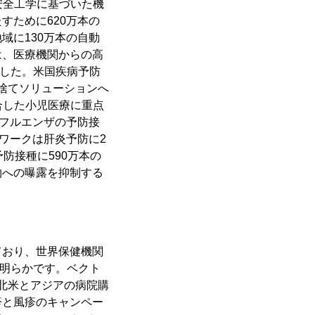
、安全工学に基づいた機
すために620万本の
域に130万本の自動
は、医療機関からの高
ました。米国疾病予防
い捨てソリューションへ
合した小児医療に重点
ンフルエンザの予防接
ワークは肝炎予防に2
防接種に590万本の
物への曝露を抑制する
ており、世界保健機関
が明らかです。ベクト
、北米とアジアの病院購
疹と風疹のキャンペー