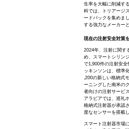
生率を大幅に削減す
科では、トリアージ
ードバックを集めま
する強力なメーカー
現在の注射安全対策
2024年、注射に関
め、スマートシリン
で1,900件の注射
ッキンソンは、標準
,200の新しい格納
ーニングした南米のク
者向けの注射サービス
アラビアでは、巡礼ホ
格納式注射器が承認
度なセンサーを搭載し
スマート注射器市場