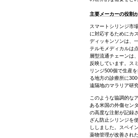
主要メーカーの役割
スマートシリンジ市場
に対応するためにカ
ディッキンソンは、一
テルモメディカルは点
層型流通チェーンは、
反映しています。ス
リンジ500個で生産
る地方の診療所に30
遠隔地のマラリア研
このような協調的な
ある米国の外傷センタ
の高度な注射が記録
ざん防止シリンジを
ししました。スペイ
薬物管理が改善され