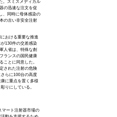
した。スミスメディカル
射器の迅速な注文を促
合し、同時に母体感染の
0本の古い非安全注射
用における重要な推進
が130件の交差感染
役軍人省は、特殊な創
。フランスの国民健康
することに同意した。
特定された注射の危険
さらに100台の高度
健康に重点を置く多様
き彫りにしている。
スマート注射器市場の
滅活動を支援するため