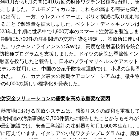
3年1月から6月の間​​に410万回の麻疹ワクチン接種を記録し
こしました。テルモメディカルは、これらの高まる需要を満た
に出荷し、一方、ゲレスハイマーは、ポリオ撲滅に取り組む地
することで製造量を拡大しました。ベクトン・ディッキンソン
023年上半期に世界中で1,900万本のスマート注射器を製造し
期間に5,700件の注射関連の交差汚染を特定し、診療所に使
た。ワクチンアライアンスのGaviは、高度な注射器技術を統
予防接種プログラムを支援しました。ドイツの病院は季節性イ
注射器を投与したと報告し、日本のプライマリヘルスケアネット
モデルを採用した。中国の公衆予防接種運動では、小児の定期予
された。一方、カナダ最大の長期ケアコンソーシアムは、微生
の4,000の新しい標準化を発表した。
注射安全ソリューションの需要を高める重要な要因
射器市場における医療システムは、感染リスクの緩和を重視し
に注射関連の汚染事例が3,700件新たに報告したことからもそれ
最新施設では、安全工学設計の注射器を毎月1,600本生産し
請に応えています。イタリアの小児ワクチンプログラムは、麻