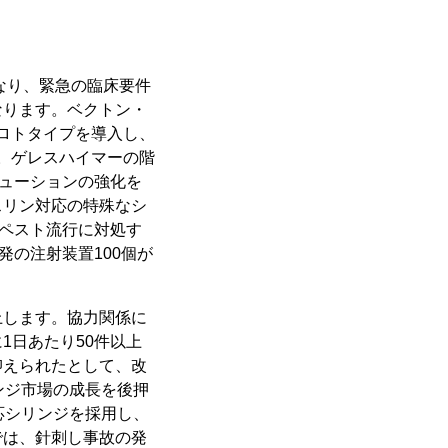
なり、緊急の臨床要件
なります。ベクトン・
プロトタイプを導入し、
た。ゲレスハイマーの階
リューションの強化を
スリン対応の特殊なシ
なペスト流行に対処す
発の注射装置100個が
上します。協力関係に
1日あたり50件以上
抑えられたとして、改
ンジ市場の成長を後押
応シリンジを採用し、
では、針刺し事故の発