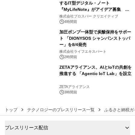
するIT型デジタル・ノート
『MyLifeNote』がアイデア募集 優
4
秀賞100名に1年間無償試用
株式会社プロスパー クリエイティブ
4時間前
加圧ポンプ一体型で炭酸保持をサポー
ト 「DIONYSOS シャンパンストッパ
ー」を8/4発売
5
株式会社ライフエキスパート
2時間前
ZETAアライアンス、AIとIoTの共創を
推進する 「Agentic IoT Lab」を設立
6
ZETAアライアンス
3時間前
トップ
テクノロジーのプレスリリース一覧
ふるさと納税ガ
プレスリリース配信