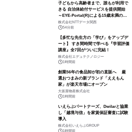
子どもから高齢者まで、誰もが利用で
きる 自治体給付サービスを提供開始
～EYE-Portal(R)による15歳未満の本
人認証と デジタルデバイド対策で実現
株式会社NTTデータ関西
～
54分前
【多忙な先生方の「学び」をアップデ
ート】 すき間時間で学べる『学習評価
講座』全7回がついに完結！
株式会社エデュテクノロジー
1時間前
創業56年の食品卸が初の直販へ 厳
選おつまみの新ブランド「ええもん
家」が楽天市場にオープン
大坂屋物産株式会社
1時間前
いえらぶパートナーズ、Dwilarと協業
し「越境与信」を家賃保証審査に試験
導入
株式会社いえらぶGROUP
1時間前