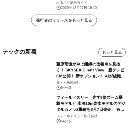
ふるさと納税ガイド
2025年12月27日 19:10
発行者のリリースをもっと見る
テックの新着
もっと見る
藤原竜也がAIで組織の改善点を見抜
く！ SKYSEA Client View 新テレビ
CM公開！ 新オプション！ AIが組織の
業務実態を分析し労務改善を支援。 藤
Ｓｋｙ株式会社
原竜也メイキング動画公開 「もしAIが
54分前
自分を分析したら、すぐ休めと言われ
フィールドスリー、光学3倍ズーム搭
る自信がある」「昨年の夏はカブトム
載モデルと 水深10m防水モデルのデジ
シを捕まえたり、虫と戦ったり…」
タルカメラ2機種を8月7日発売 有効
約1300万画素、用途別に選べるコンデ
フィールドスリー株式会社
ジ新登場
54分前