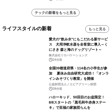
テックの新着をもっと見る
ライフスタイルの新着
もっと見る
愛犬の"飲み水"にもこだわる新サービ
ス 犬用浄軟水器を全客室に導入～く
にさき 森と海のドッグリゾート～
株式会社リロバケーションズ
24分前
全国39都道府県・114名の小学生が参
加 夏休み自由研究大成功！「オンラ
インみそづくり教室」を開催
公益財団法人ノエビアグリーン財団
39分前
ハローキッド、50回目のお盆限定！
8/8スタートの「黒毛和牛赤身ステー
キ」で至福の家族団らんを