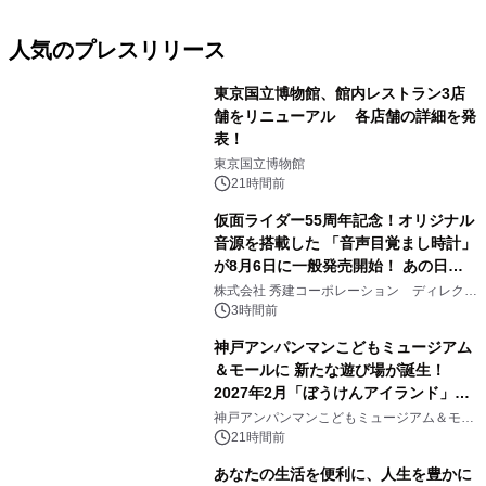
人気のプレスリリース
東京国立博物館、館内レストラン3店
舗をリニューアル 各店舗の詳細を発
表！
1
東京国立博物館
21時間前
仮面ライダー55周年記念！オリジナル
音源を搭載した 「音声目覚まし時計」
が8月6日に一般発売開始！ あの日の
2
大興奮が今甦る
株式会社 秀建コーポレーション ディレクト
アートギャラリー
3時間前
神戸アンパンマンこどもミュージアム
＆モールに 新たな遊び場が誕生！
2027年2月「ぼうけんアイランド」が
3
オープン
神戸アンパンマンこどもミュージアム＆モー
ル
21時間前
あなたの生活を便利に、人生を豊かに