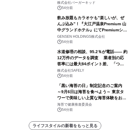
株式会社バーガーキッド
54分前
飲み放題もカラオケも”楽しいが、ぜ
んぶ込み”！『大江戸温泉Premium 山
中グランドホテル』にてPremiumシリ
ーズ初のオールインクルーシブ導入
GENSEN HOLDINGS株式会社
54分前
水道修理の相談、95.2％が電話―― 約
12万件のデータを調査 業者別の応
答率には最大84ポイント差、 「つな
がりやすさ」も選定基準に
株式会社SAFELY
54分前
「黒い海苔の日」制定記念のご案内
～9月6日は海苔を食べよう～ 東京タ
ワーで美味しい上質な海苔体験をお届
けします！
海苔で健康推進委員会
54分前
ライフスタイルの新着をもっと見る