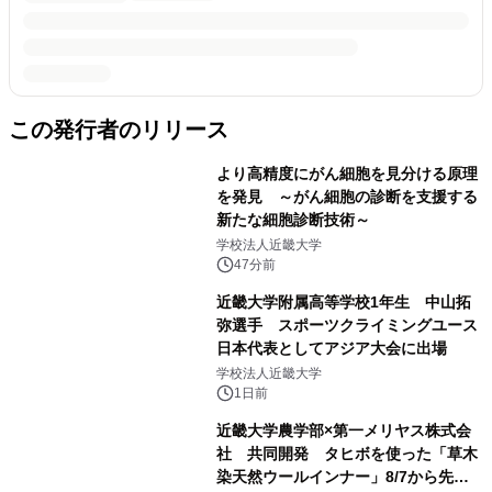
この発行者のリリース
より高精度にがん細胞を見分ける原理
を発見 ～がん細胞の診断を支援する
新たな細胞診断技術～
学校法人近畿大学
47分前
近畿大学附属高等学校1年生 中山拓
弥選手 スポーツクライミングユース
日本代表としてアジア大会に出場
学校法人近畿大学
1日前
近畿大学農学部×第一メリヤス株式会
社 共同開発 タヒボを使った「草木
染天然ウールインナー」8/7から先行