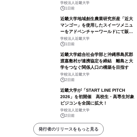
販売
学校法人近畿大学
1日前
近畿大学地域創生農業研究所産「近大
マンゴー」を使用したスイーツメニュ
ーをアドベンチャーワールドにて販売
します パークでしか味わえない期間
学校法人近畿大学
限定スイーツを楽しんで♪
1日前
近畿大学総合社会学部と沖縄県島尻郡
渡嘉敷村が連携協定を締結 離島と大
学をつなぐ関係人口の構築を目指す
学校法人近畿大学
2日前
近畿大学が「START LINE PITCH
2026」を初開催 高校生・高専生対象
ビジコンを全国に拡大！
学校法人近畿大学
2日前
発行者のリリースをもっと見る