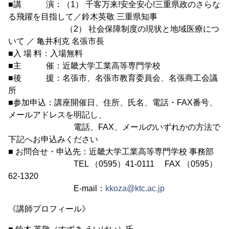
■講 演：（1） 千客万来!安全安心!三重県政のさらな
る飛躍を目指して／鈴木英敬 三重県知事
（2） 社会保障制度の現状と地域医療につ
いて ／ 亀井利克 名張市長
■入 場 料：入場無料
■主 催：近畿大学工業高等専門学校
■後 援：名張市、名張市教育委員会、名張商工会議
所
■参加申込：講座開催日、住所、氏名、電話・FAX番号、
メールアドレスを明記し、
電話、FAX、メールのいずれかの方法で
下記へお申込みください
■ お問合せ・申込先：近畿大学工業高等専門学校 事務部
TEL （0595）41-0111 FAX （0595）
62-1320
E-mail：
kkoza@ktc.ac.jp
《講師プロフィール》