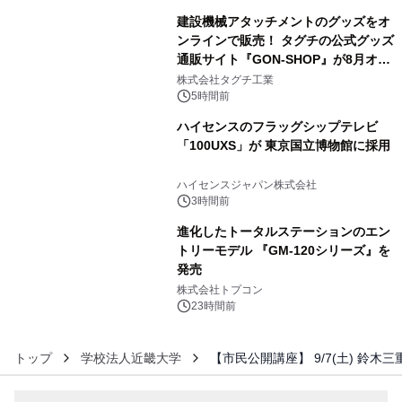
建設機械アタッチメントのグッズをオ
ンラインで販売！ タグチの公式グッズ
通販サイト『GON-SHOP』が8月オー
4
プン
株式会社タグチ工業
5時間前
ハイセンスのフラッグシップテレビ
「100UXS」が 東京国立博物館に採用
5
ハイセンスジャパン株式会社
3時間前
進化したトータルステーションのエン
トリーモデル 『GM-120シリーズ』を
発売
6
株式会社トプコン
23時間前
トップ
学校法人近畿大学
【市民公開講座】 9/7(土) 鈴