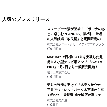
人気のプレスリリース
スヌーピーの湯が登場！ 「サウナのあ
とに楽しむPEANUTS」第2弾 渋谷
の人気銭湯「改良湯」と期間限定のコ
1
ラボレーション サウナイキタイコラ
株式会社ソニー・クリエイティブプロダクツ
ボグッズも発売決定！
3時間前
Makuakeで目標1341％を突破した超
簡単＆小型テレビ用アンプ 「SW TV
Plus」8月7日より一般販売開始！ ケ
2
ーブル1本つなぐだけ、テレビの音が
城下工業株式会社
ぐっと豊かに
3時間前
帰りの渋滞を避けて「温泉＆サウナ」
三井アウトレットパーク木更津から車
で約5分 湯舞音 袖ケ浦店が夏フェア
3
メニューを提供
株式会社楽久屋
1日前