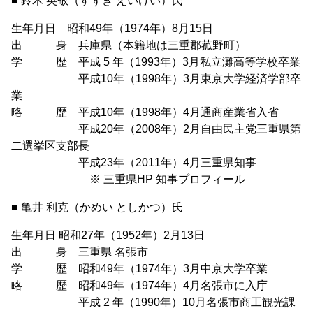
■ 鈴木 英敬（すずき えいけい）氏
生年月日 昭和49年（1974年）8月15日
出 身 兵庫県（本籍地は三重郡菰野町）
学 歴 平成 5 年（1993年）3月私立灘高等学校卒業
平成10年（1998年）3月東京大学経済学部卒
業
略 歴 平成10年（1998年）4月通商産業省入省
平成20年（2008年）2月自由民主党三重県第
二選挙区支部長
平成23年（2011年）4月三重県知事
※ 三重県HP 知事プロフィール
■ 亀井 利克（かめい としかつ）氏
生年月日 昭和27年（1952年）2月13日
出 身 三重県 名張市
学 歴 昭和49年（1974年）3月中京大学卒業
略 歴 昭和49年（1974年）4月名張市に入庁
平成 2 年（1990年）10月名張市商工観光課