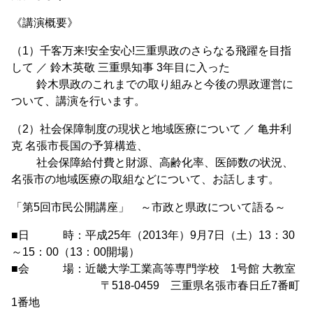
《講演概要》
（1）千客万来!安全安心!三重県政のさらなる飛躍を目指
して ／ 鈴木英敬 三重県知事 3年目に入った
鈴木県政のこれまでの取り組みと今後の県政運営に
ついて、講演を行います。
（2）社会保障制度の現状と地域医療について ／ 亀井利
克 名張市長国の予算構造、
社会保障給付費と財源、高齢化率、医師数の状況、
名張市の地域医療の取組などについて、お話します。
「第5回市民公開講座」 ～市政と県政について語る～
■日 時：平成25年（2013年）9月7日（土）13：30
～15：00（13：00開場）
■会 場：近畿大学工業高等専門学校 1号館 大教室
〒518-0459 三重県名張市春日丘7番町
1番地