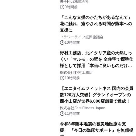
撫子Plus株式会社
9時間前
「こんな支援のかたちがあるなんて」
花に触れ、癒やされる時間が熊本への
支援に
フラワーライフ振興協議会
10時間前
野村工務店、北イタリア産の天然しっ
くい「マルモ」の壁を 全住宅で標準仕
様として採用「本当に良いものだけに
こだわる」
株式会社野村工務店
10時間前
【エニタイムフィットネス 国内の会員
数120万人突破】グランドオープンの
西小山店が世界6,000店舗目で達成！
株式会社Fast Fitness Japan
11時間前
令和8年熊本地震の被災地医療を支
援 『今日の臨床サポート』を無償提