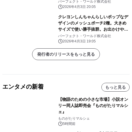
けのアレンジしよう
パーフェクト・ワールド株式会社
2026年4月3日 20:05
クレヨンしんちゃんらしいポップなデ
ザインのメッシュポーチ2種。大きめ
サイズで使い勝手抜群。お出かけや旅
行にぜひ！
パーフェクト・ワールド株式会社
2026年4月3日 19:05
発行者のリリースをもっと見る
エンタメの新着
もっと見る
【物語のための小さな市場】小説オン
リー同人誌即売会『ものがたりマルシ
ェ』
ものがたりマルシェ
5時間前