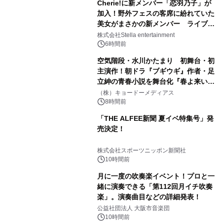
Cherie!に新メンバー「恋羽乃子」が
加入！野外フェスの客席に紛れていた
美女がまさかの新メンバー ライブ中
のサプライズ発表に会場騒然
株式会社Stella entertainment
6時間前
空気階段・水川かたまり 初舞台・初
主演作！朝ドラ『ブギウギ』作者・足
立紳の青春小説を舞台化『春よ来い、
マジで来い』キービジュアル解禁！
（株）キョードーメディアス
8時間前
「THE ALFEE新聞 夏イベ特集号」発
売決定！
株式会社スポーツニッポン新聞社
10時間前
月に一度の吹奏楽イベント！プロと一
緒に演奏できる「第112回月イチ吹奏
楽」。演奏曲目などの詳細発表！
公益社団法人 大阪市音楽団
10時間前