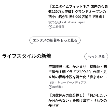
【エニタイムフィットネス 国内の会員
数120万人突破】グランドオープンの
西小山店が世界6,000店舗目で達成！
株式会社Fast Fitness Japan
11時間前
エンタメの新着をもっと見る
ライフスタイルの新着
もっと見る
空気階段・水川かたまり 初舞台・初
主演作！朝ドラ『ブギウギ』作者・足
立紳の青春小説を舞台化『春よ来い、
マジで来い』キービジュアル解禁！
（株）キョードーメディアス
8時間前
【お盆休みの自分探し】「何がしたい
か分からない」を抜け出すトリセツの
作り方