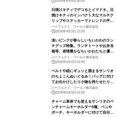
2026年4月4日 00:05
日焼けキティでデコるとイマドキ。日
焼けキティのインパクト大なマルチク
リップやステッカーでトレンドの平成
レトロ感ばっちりです。
パーフェクト・ワールド株式会社
2026年4月3日 23:05
淡いピンクが春らしいちいかわのラン
チグッズ特集。ランチトートやお弁当
箱等、表情豊かなちいかわたちと優し
いピンク色に心和む
パーフェクト・ワールド株式会社
2026年4月3日 22:05
ベルトや紐にギュッと掴まるサンリオ
のちょこんぬいぐるみ！バッグに付け
てお出かけしたり小物を持たせたりと
自由に楽しめる！
パーフェクト・ワールド株式会社
2026年4月3日 21:05
チャーム単体でも使えるサンリオのペ
ンチャームキーホルダー5種。ペンや
ポーチ、キーホルダーに付けて自分だ