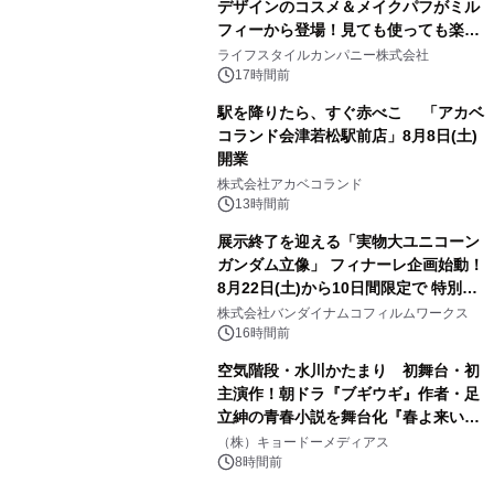
デザインのコスメ＆メイクパフがミル
フィーから登場！見ても使っても楽し
3
い、ポップでキュートなコレクショ
ライフスタイルカンパニー株式会社
ン。
17時間前
駅を降りたら、すぐ赤べこ 「アカベ
コランド会津若松駅前店」8月8日(土)
開業
4
株式会社アカベコランド
13時間前
展示終了を迎える「実物大ユニコーン
ガンダム立像」 フィナーレ企画始動！
8月22日(土)から10日間限定で 特別映
5
像『UNICORN GUNDAM Statue ―
株式会社バンダイナムコフィルムワークス
BEYOND POSSIBILITY ―』を上映！
16時間前
空気階段・水川かたまり 初舞台・初
主演作！朝ドラ『ブギウギ』作者・足
立紳の青春小説を舞台化『春よ来い、
6
マジで来い』キービジュアル解禁！
（株）キョードーメディアス
8時間前