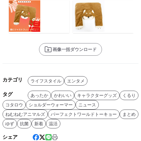
画像一括ダウンロード
カテゴリ
ライフスタイル
エンタメ
タグ
あったか
かわいい
キャラクターグッズ
くるり
コタロウ
ショルダーウォーマー
ニュース
ねむねむアニマルズ
パーフェクトワールドトーキョー
まとめ
ゆず
抗菌
新着
温活
シェア