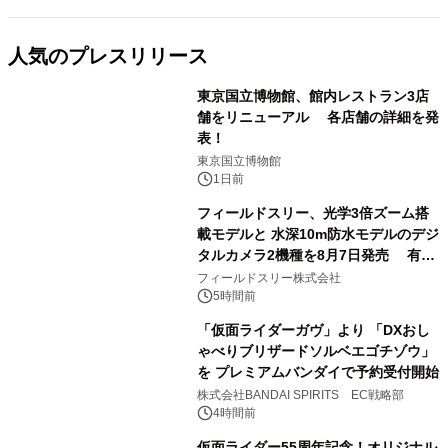
人気のプレスリリース
東京国立博物館、館内レストラン3店
舗をリニューアル 各店舗の詳細を発
表！
1
東京国立博物館
1日前
フィールドスリー、光学3倍ズーム搭
載モデルと 水深10m防水モデルのデジ
タルカメラ2機種を8月7日発売 有効
2
約1300万画素、用途別に選べるコンデ
フィールドスリー株式会社
ジ新登場
5時間前
「仮面ライダーガヴ」より 「DXおし
ゃべりブリザードソルベエゴチゾウ」
を プレミアムバンダイで予約受付開始
3
株式会社BANDAI SPIRITS EC戦略部
4時間前
仮面ライダー55周年記念！オリジナル