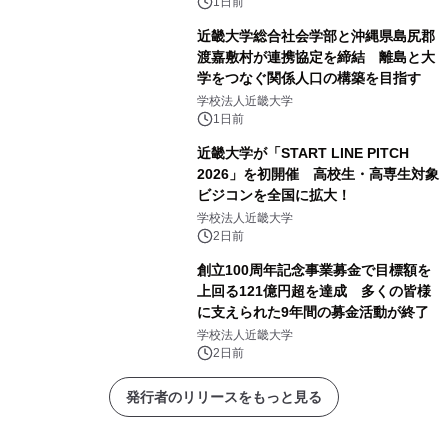
限定スイーツを楽しんで♪
1日前
近畿大学総合社会学部と沖縄県島尻郡
渡嘉敷村が連携協定を締結 離島と大
学をつなぐ関係人口の構築を目指す
学校法人近畿大学
1日前
近畿大学が「START LINE PITCH
2026」を初開催 高校生・高専生対象
ビジコンを全国に拡大！
学校法人近畿大学
2日前
創立100周年記念事業募金で目標額を
上回る121億円超を達成 多くの皆様
に支えられた9年間の募金活動が終了
学校法人近畿大学
2日前
発行者のリリースをもっと見る