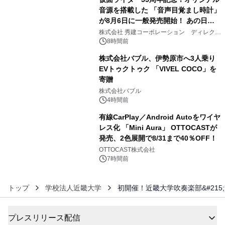
音源を搭載した 「音声目覚まし時計」
が8月6日に一般発売開始！ あの日の
4
大興奮が今甦る
株式会社 秀建コーポレーション ディレクト
アートギャラリー
8時間前
株式会社バブル、伊勢原市へ3人乗り
EVトゥクトゥク 「VIVEL COCO」を
寄贈
5
株式会社バブル
4時間前
有線CarPlay／Android Autoをワイヤ
レス化 「Mini Aura」 OTTOCASTが
発売、2色展開で8/31まで40％OFF！
6
OTTOCAST株式会社
7時間前
トップ
学校法人近畿大学
初開催！近畿大学吹奏楽部&#21
プレスリリース配信