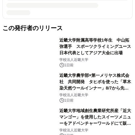
この発行者のリリース
近畿大学附属高等学校1年生 中山拓
弥選手 スポーツクライミングユース
日本代表としてアジア大会に出場
学校法人近畿大学
1日前
近畿大学農学部×第一メリヤス株式会
社 共同開発 タヒボを使った「草木
染天然ウールインナー」8/7から先行
販売
学校法人近畿大学
1日前
近畿大学地域創生農業研究所産「近大
マンゴー」を使用したスイーツメニュ
ーをアドベンチャーワールドにて販売
します パークでしか味わえない期間
学校法人近畿大学