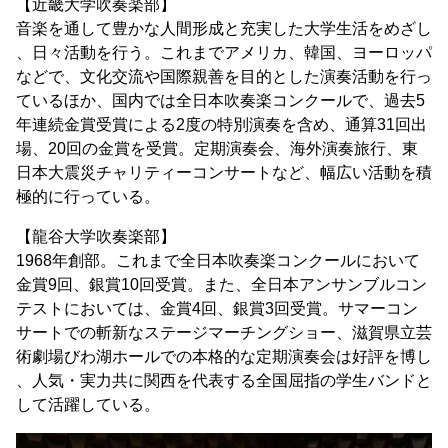
【近畿大学吹奏楽部】
音楽を通して豊かな人間形成と充実した大学生活をめざし
、日々活動を行う。これまでアメリカ、韓国、ヨーロッパ
などで、文化交流や国際親善を目的とした演奏活動を行っ
ているほか、国内では全日本吹奏楽コンクールで、過去5
年連続金賞受賞による2度の特別演奏を含め、通算31回出
場、20回の金賞を受賞。定期演奏会、海外演奏旅行、東
日本大震災チャリティーコンサートなど、幅広い活動を積
極的に行っている。
【龍谷大学吹奏楽部】
1968年創部。これまで全日本吹奏楽コンクールにおいて
金賞9回、銀賞10回受賞。また、全日本アンサンブルコン
テストにおいては、金賞4回、銀賞3回受賞。サマーコン
サートでの斬新なステージマーチングショー、滋賀県立芸
術劇場びわ湖ホールでの本格的な定期演奏会は好評を博し
、人気・実力共に関西を代表する全国屈指の学生バンドと
して活躍している。