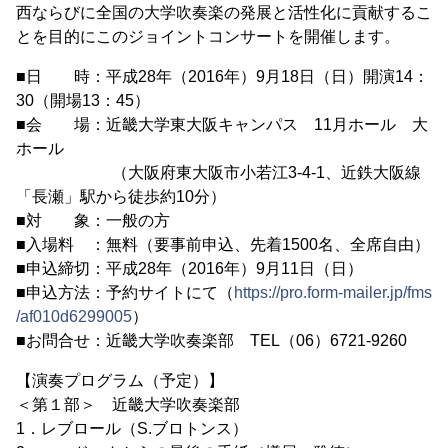
西ならびに全国の大学吹奏楽の発展と活性化に貢献するこ
とを目的にこのジョイントコンサートを開催します。
■日 時：平成28年（2016年）9月18日（日）開演14：
30（開場13：45）
■会 場：近畿大学東大阪キャンパス 11月ホール 大
ホール
（大阪府東大阪市小若江3-4-1、近鉄大阪線
「長瀬」駅から徒歩約10分）
■対 象：一般の方
■入場料 ：無料（要事前申込、先着1500名、全席自由）
■申込締切：平成28年（2016年）9月11日（日）
■申込方法：予約サイトにて（
https://pro.form-mailer.jp/fms
/af010d6299005
）
■お問合せ：近畿大学吹奏楽部 TEL（06）6721-9260
【演奏プログラム（予定）】
＜第１部＞ 近畿大学吹奏楽部
1．レブロール（S.ブロトンス）