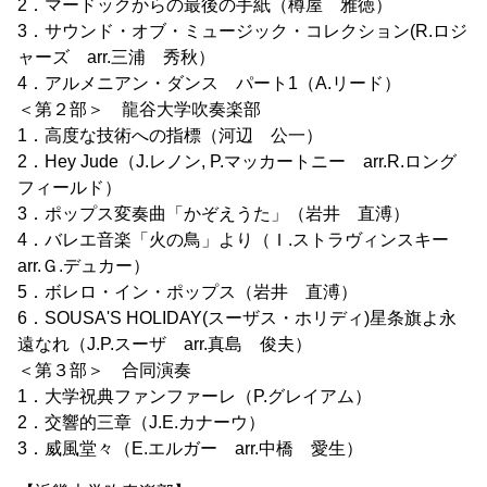
2．マードックからの最後の手紙（樽屋 雅徳）
3．サウンド・オブ・ミュージック・コレクション(R.ロジ
ャーズ arr.三浦 秀秋）
4．アルメニアン・ダンス パート1（A.リード）
＜第２部＞ 龍谷大学吹奏楽部
1．高度な技術への指標（河辺 公一）
2．Hey Jude（J.レノン, P.マッカートニー arr.R.ロング
フィールド）
3．ポップス変奏曲「かぞえうた」（岩井 直溥）
4．バレエ音楽「火の鳥」より（Ｉ.ストラヴィンスキー
arr.Ｇ.デュカー）
5．ボレロ・イン・ポップス（岩井 直溥）
6．SOUSA'S HOLIDAY(スーザス・ホリディ)星条旗よ永
遠なれ（J.P.スーザ arr.真島 俊夫）
＜第３部＞ 合同演奏
1．大学祝典ファンファーレ（P.グレイアム）
2．交響的三章（J.E.カナーウ）
3．威風堂々（E.エルガー arr.中橋 愛生）