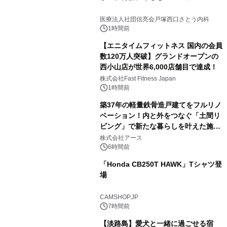
医療法人社団信亮会戸塚西口さとう内科
1時間前
【エニタイムフィットネス 国内の会員
数120万人突破】グランドオープンの
西小山店が世界6,000店舗目で達成！
株式会社Fast Fitness Japan
1時間前
築37年の軽量鉄骨造戸建てをフルリノ
ベーション！内と外をつなぐ「土間リ
ビング」で新たな暮らしを叶えた施工
事例を株式会社アースが公開
株式会社アース
6時間前
「Honda CB250T HAWK」Tシャツ登
場
CAMSHOP.JP
7時間前
【淡路島】愛犬と一緒に過ごせる宿