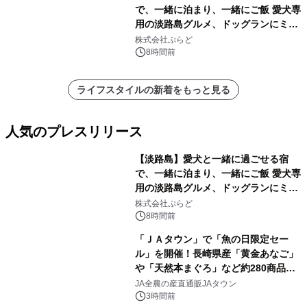
で、一緒に泊まり、一緒にご飯 愛犬専
用の淡路島グルメ、ドッグランにミニ
プール グランピングとトレーラーハウ
株式会社ぷらど
スの2施設で
8時間前
ライフスタイルの新着をもっと見る
人気のプレスリリース
【淡路島】愛犬と一緒に過ごせる宿
で、一緒に泊まり、一緒にご飯 愛犬専
用の淡路島グルメ、ドッグランにミニ
1
プール グランピングとトレーラーハウ
株式会社ぷらど
スの2施設で
8時間前
「ＪＡタウン」で「魚の日限定セー
ル」を開催！長崎県産「黄金あなご」
や「天然本まぐろ」など約280商品を
2
販売！～毎月１０日の定例企画～
JA全農の産直通販JAタウン
3時間前