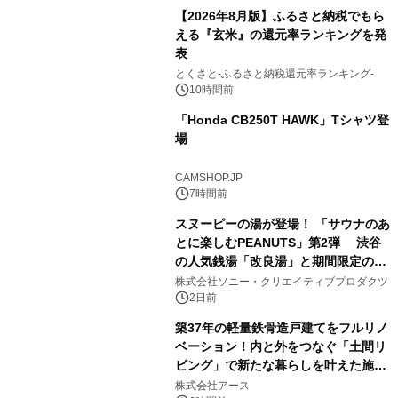
【2026年8月版】ふるさと納税でもら
える『玄米』の還元率ランキングを発
表
3
とくさと-ふるさと納税還元率ランキング-
10時間前
「Honda CB250T HAWK」Tシャツ登
場
4
CAMSHOP.JP
7時間前
スヌーピーの湯が登場！ 「サウナのあ
とに楽しむPEANUTS」第2弾 渋谷
の人気銭湯「改良湯」と期間限定のコ
5
ラボレーション サウナイキタイコラ
株式会社ソニー・クリエイティブプロダクツ
ボグッズも発売決定！
2日前
築37年の軽量鉄骨造戸建てをフルリノ
ベーション！内と外をつなぐ「土間リ
ビング」で新たな暮らしを叶えた施工
6
事例を株式会社アースが公開
株式会社アース