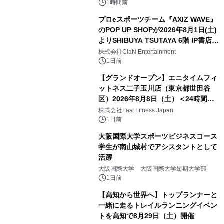
1時間前
プロeスポーツチーム『AXIZ WAVE』
のPOP UP SHOPが2026年8月1日(土)
よりSHIBUYA TSUTAYA 6階 IP書店で
開催決定！！
株式会社ClaN Entertainment
1日前
【グランドオープン】エニタイムフィ
ットネス二子玉川店（東京都世田谷
区）2026年8月8日（土）＜24時間年
中無休のフィットネスジム＞
株式会社Fast Fitness Japan
1日前
大阪国際大学スポーツビジネスコース
学生が南山城村でアシスタントとして
活躍
大阪国際大学 大阪国際大学短期大学部
1日前
【高知から世界へ】トップランナーと
一緒に走るトレイルランニングイベン
トを高知で8月29日（土）開催