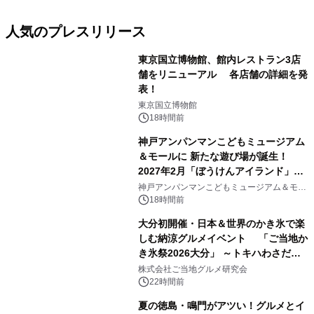
人気のプレスリリース
東京国立博物館、館内レストラン3店
舗をリニューアル 各店舗の詳細を発
表！
1
東京国立博物館
18時間前
神戸アンパンマンこどもミュージアム
＆モールに 新たな遊び場が誕生！
2027年2月「ぼうけんアイランド」が
2
オープン
神戸アンパンマンこどもミュージアム＆モー
ル
18時間前
大分初開催・日本＆世界のかき氷で楽
しむ納涼グルメイベント 「ご当地か
き氷祭2026大分」 ～トキハわさだタ
3
ウンで8月21日～31日まで11日間限定
株式会社ご当地グルメ研究会
開催～
22時間前
夏の徳島・鳴門がアツい！グルメとイ